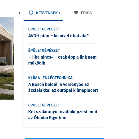
KEDVENCEK
FRISS
ÉPÜLETGÉPÉSZET
AVDH után – ki mivel írhat alá?
ÉPÜLETGÉPÉSZET
»Hiba nincs« – csak épp a link nem
működik
KLÍMA- ÉS LÉGTECHNIKA
A Bosch beleáll a versenybe az
ázsiaiakkal az európai klímapiacért
ÉPÜLETGÉPÉSZET
Két szakirányú továbbképzést indít
az Óbudai Egyetem