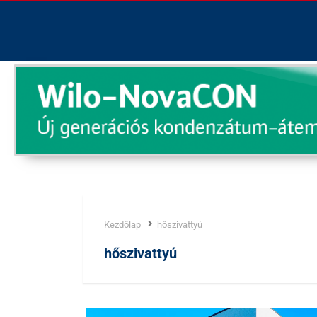
Kezdőlap
hőszivattyú
Címke:
hőszivattyú