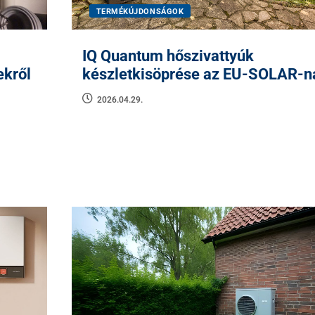
TERMÉKÚJDONSÁGOK
IQ Quantum hőszivattyúk
ekről
készletkisöprése az EU-SOLAR-n
2026.04.29.