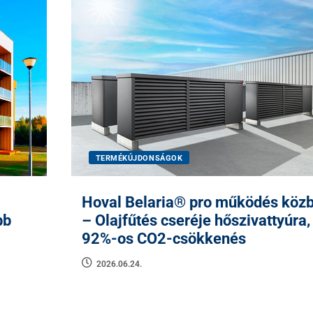
TERMÉKÚJDONSÁGOK
Hoval Belaria® pro működés köz
bb
– Olajfűtés cseréje hőszivattyúra,
92%-os CO2-csökkenés
2026.06.24.