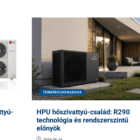
TERMÉKÚJDONSÁGOK
ttyú-
HPU hőszivattyú-család: R290
technológia és rendszerszintű
előnyök
2026.06.16.