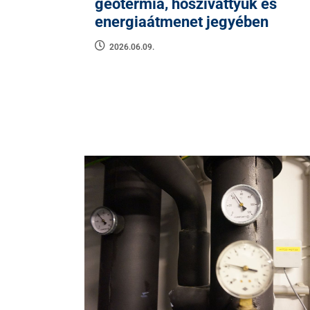
geotermia, hőszivattyúk és
energiaátmenet jegyében
2026.06.09.