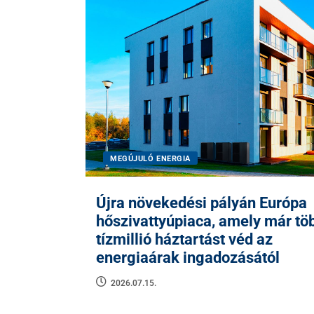
MEGÚJULÓ ENERGIA
Újra növekedési pályán Európa
hőszivattyúpiaca, amely már tö
tízmillió háztartást véd az
energiaárak ingadozásától
2026.07.15.