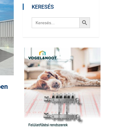
KERESÉS
Search Button
Search
for:
ben