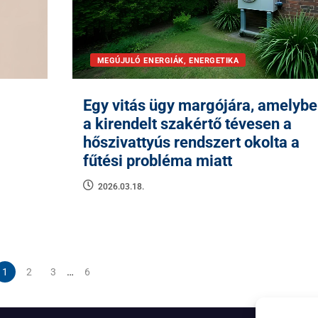
MEGÚJULÓ ENERGIÁK, ENERGETIKA
Egy vitás ügy margójára, amelyb
a kirendelt szakértő tévesen a
hőszivattyús rendszert okolta a
fűtési probléma miatt
2026.03.18.
…
1
2
3
6