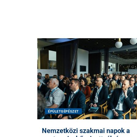
ÉPÜLETGÉPÉSZET
Nemzetközi szakmai napok a