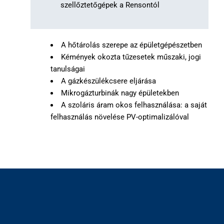
szellőztetőgépek a Rensontól
A hőtárolás szerepe az épületgépészetben
Kémények okozta tűzesetek műszaki, jogi
tanulságai
A gázkészülékcsere eljárása
Mikrogázturbinák nagy épületekben
A szoláris áram okos felhasználása: a saját
felhasználás növelése PV-optimalizálóval