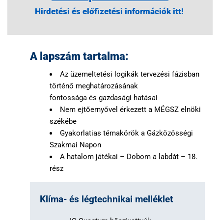
Hirdetési és előfizetési információk itt!
A lapszám tartalma:
Az üzemeltetési logikák tervezési fázisban
történő meghatározásának
fontossága és gazdasági hatásai
Nem ejtőernyővel érkezett a MÉGSZ elnöki
székébe
Gyakorlatias témakörök a Gázközösségi
Szakmai Napon
A hatalom játékai – Dobom a labdát – 18.
rész
Klíma- és légtechnikai melléklet