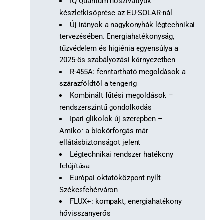
IQ Quantum hőszivattyúk
készletkisöprése az EU-SOLAR-nál
Új irányok a nagykonyhák légtechnikai
tervezésében. Energiahatékonyság,
tűzvédelem és higiénia egyensúlya a
2025-ös szabályozási környezetben
R-455A: fenntartható megoldások a
szárazföldtől a tengerig
Kombinált fűtési megoldások –
rendszerszintű gondolkodás
Ipari glikolok új szerepben –
Amikor a biokörforgás már
ellátásbiztonságot jelent
Légtechnikai rendszer hatékony
felújítása
Európai oktatóközpont nyílt
Székesfehérváron
FLUX+: kompakt, energiahatékony
hővisszanyerős