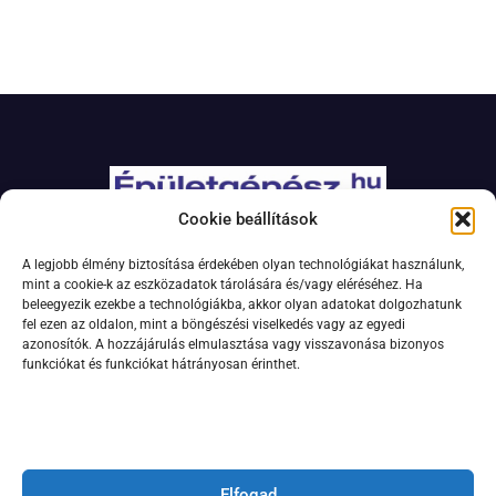
Cookie beállítások
Adatkezelési szabályzat
A legjobb élmény biztosítása érdekében olyan technológiákat használunk,
Jogi nyilatkozat
mint a cookie-k az eszközadatok tárolására és/vagy eléréséhez. Ha
beleegyezik ezekbe a technológiákba, akkor olyan adatokat dolgozhatunk
Kapcsolat
fel ezen az oldalon, mint a böngészési viselkedés vagy az egyedi
Impresszum
azonosítók. A hozzájárulás elmulasztása vagy visszavonása bizonyos
funkciókat és funkciókat hátrányosan érinthet.
Feliratkozás hírlevélre
Elfogad