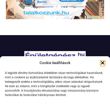
Cookie beállítások
Adatkezelési szabályzat
A legjobb élmény biztosítása érdekében olyan technológiákat használunk,
Jogi nyilatkozat
mint a cookie-k az eszközadatok tárolására és/vagy eléréséhez. Ha
beleegyezik ezekbe a technológiákba, akkor olyan adatokat dolgozhatunk
Kapcsolat
fel ezen az oldalon, mint a böngészési viselkedés vagy az egyedi
Impresszum
azonosítók. A hozzájárulás elmulasztása vagy visszavonása bizonyos
funkciókat és funkciókat hátrányosan érinthet.
Feliratkozás hírlevélre