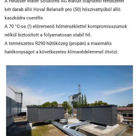
A Heusser Water Solutions AG elavult olajfűtési rendszerét
két darab álló Hoval Belaria® pro (50) hőszivattyúból álló
kaszkádra cserélte.
A 70 °C-os (!) előremenő hőmérséklettel kompromisszumok
nélkül biztosított a folyamatosan stabil hő.
A természetes R290 hűtőközeg (propán) a maximális
hatékonyságot a következetes klímavédelemmel ötvözi.