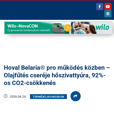
Hoval Belaria® pro működés közben –
Olajfűtés cseréje hőszivattyúra, 92%-
os CO2-csökkenés
2026.06.24.
TERMÉKÚJDONSÁGOK