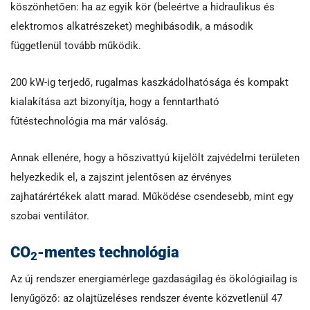
köszönhetően: ha az egyik kör (beleértve a hidraulikus és
elektromos alkatrészeket) meghibásodik, a második
függetlenül tovább működik.
200 kW-ig terjedő, rugalmas kaszkádolhatósága és kompakt
kialakítása azt bizonyítja, hogy a fenntartható
fűtéstechnológia ma már valóság.
Annak ellenére, hogy a hőszivattyú kijelölt zajvédelmi területen
helyezkedik el, a zajszint jelentősen az érvényes
zajhatárértékek alatt marad. Működése csendesebb, mint egy
szobai ventilátor.
CO
-mentes technológia
2
Az új rendszer energiamérlege gazdaságilag és ökológiailag is
lenyűgöző: az olajtüzeléses rendszer évente közvetlenül 47