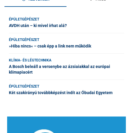
ÉPÜLETGÉPÉSZET
AVDH után – ki mivel írhat alá?
ÉPÜLETGÉPÉSZET
»Hiba nincs« – csak épp a link nem működik
KLÍMA- ÉS LÉGTECHNIKA
A Bosch beleáll a versenybe az ázsiaiakkal az európai
klímapiacért
ÉPÜLETGÉPÉSZET
Két szakirányú továbbképzést indít az Óbudai Egyetem