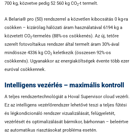
700 kg, közvetve pedig 52 560 kg CO
-t termelt.
2
A Belaria® pro (50) rendszerrel a közvetlen kibocsátás 0 kg-ra
csökken – kizárólag hálózati áram használatával 6194 kg a
közvetett CO
-termelés (88%-os csökkenés). Az új, tetőre
2
szerelt fotovoltaikus rendszer által termelt áram 30%-ával
mindössze 4336 kg CO
keletkezik (összesen 92%-os
2
csökkenés). Ugyanakkor az energiaköltségek évente több ezer
euróval csökkennek.
Intelligens vezérlés – maximális kontroll
A teljes rendszertechnológiát a Hoval Supervisor cloud vezérli.
Ez az intelligens vezérlőrendszer lehetővé teszi a teljes fűtési
és légkondicionáló rendszer vizualizálását, felügyeletét,
vezérlését és optimalizálását bármikor, bárhonnan – beleértve
az automatikus riasztásokat probléma esetén.