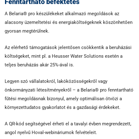
Fenntartható befektetés
A Belaria® pro készülékeket alkalmazó megoldások az
alacsony üzemeltetési és energiaköltségeknek köszönhetően
gyorsan megtérülnek.
Az elérhető támogatások jelentősen csökkentik a beruházási
költségeket, mint pl. a Heusser Water Solutions esetén a
teljes beruházás akár 25%-ával is.
Legyen szó vállalatokról, lakóközösségekről vagy
önkormányzati létesítményekről – a Belaria® pro fenntartható
fűtési megoldásnak bizonyul, amely optimálisan ötvözi a
környezettudatos gyakorlatot és a gazdasági érdekeket.
A QR-kód segítségével érheti el a tavalyi évben megrendezett,
angol nyelvű Hoval-webináriumok felvételeit.