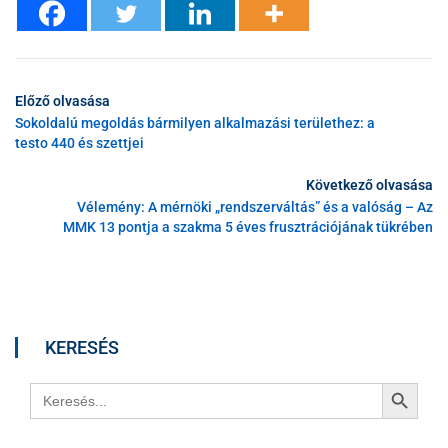
Előző olvasása
Sokoldalú megoldás bármilyen alkalmazási területhez: a
testo 440 és szettjei
Következő olvasása
Vélemény: A mérnöki „rendszerváltás” és a valóság – Az
MMK 13 pontja a szakma 5 éves frusztrációjának tükrében
KERESÉS
Search Button
Search
for: