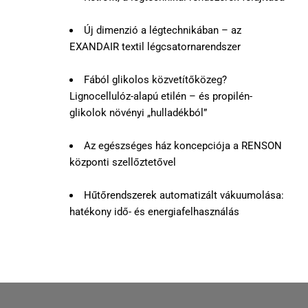
Új dimenzió a légtechnikában – az
EXANDAIR textil légcsatornarendszer
Fából glikolos közvetítőközeg?
Lignocellulóz-alapú etilén – és propilén-
glikolok növényi „hulladékból”
Az egészséges ház koncepciója a RENSON
központi szellőztetővel
Hűtőrendszerek automatizált vákuumolása:
hatékony idő- és energiafelhasználás