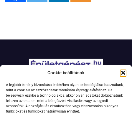
Cookie beállítások
Adatkezelési szabályzat
A legjobb élmény biztosítása érdekében olyan technológiákat használunk,
Jogi nyilatkozat
mint a cookie-k az eszközadatok tárolására és/vagy eléréséhez. Ha
beleegyezik ezekbe a technológiákba, akkor olyan adatokat dolgozhatunk
Kapcsolat
fel ezen az oldalon, mint a böngészési viselkedés vagy az egyedi
Impresszum
azonosítók. A hozzájárulás elmulasztása vagy visszavonása bizonyos
funkciókat és funkciókat hátrányosan érinthet.
Feliratkozás hírlevélre