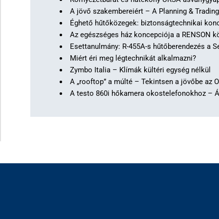
A jövő szakembereiért – A Planning & Trading
Éghető hűtőközegek: biztonságtechnikai konc
Az egészséges ház koncepciója a RENSON köz
Esettanulmány: R-455A-s hűtőberendezés a Sec
Miért éri meg légtechnikát alkalmazni?
Zymbo Italia – Klímák kültéri egység nélkül
A „rooftop” a múlté – Tekintsen a jövőbe az
A testo 860i hőkamera okostelefonokhoz – 