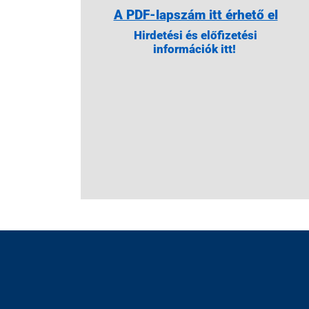
A PDF-lapszám itt érhető el
Hirdetési és előfizetési
információk itt!