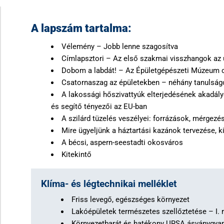
A lapszám tartalma:
Vélemény – Jobb lenne szagosítva
Címlapsztori – Az első szakmai visszhangok az 
Dobom a labdát! – Az Épületgépészeti Múzeum 
Csatornaszag az épületekben – néhány tanulság
A lakossági hőszivattyúk elterjedésének akadál
és segítő tényezői az EU-ban
A szilárd tüzelés veszélyei: forrázások, mérgezé
Mire ügyeljünk a háztartási kazánok tervezése, 
A bécsi, aspern-seestadti okosváros
Kitekintő
Klíma- és légtechnikai melléklet
Friss levegő, egészséges környezet
Lakóépületek természetes szellőztetése – I. 
Környezetbarát és hatékony URSA ásványgyap