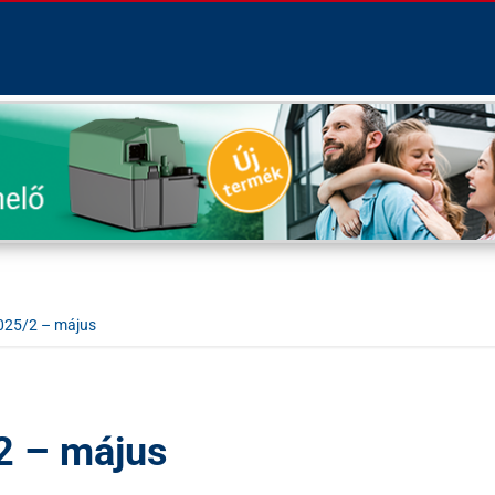
025/2 – május
2 – május