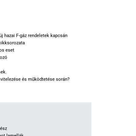
új hazai F-gáz rendeletek kapcsán
cikksorozata
os eset
yozó
sek.
kivitelezése és működtetése során?
rész
ot lamellák