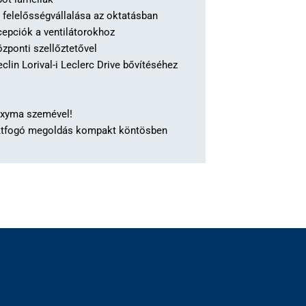
 felelősségvállalása az oktatásban
epciók a ventilátorokhoz
ponti szellőztetővel
lin Lorival-i Leclerc Drive bővítéséhez
 Oxyma szemével!
Átfogó megoldás kompakt köntösben