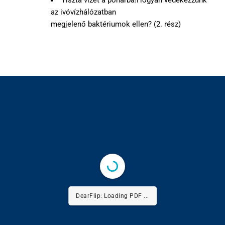
Tiszta vizet a pohárba!Hogyan védekezzünk
az ivóvízhálózatban
megjelenő baktériumok ellen? (2. rész)
DearFlip: Loading PDF 29% ...