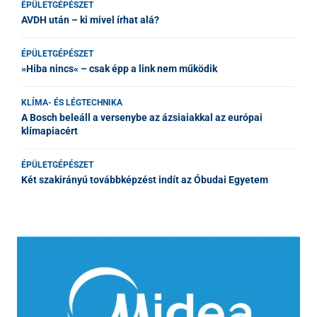
ÉPÜLETGÉPÉSZET
AVDH után – ki mivel írhat alá?
ÉPÜLETGÉPÉSZET
»Hiba nincs« – csak épp a link nem működik
KLÍMA- ÉS LÉGTECHNIKA
A Bosch beleáll a versenybe az ázsiaiakkal az európai
klímapiacért
ÉPÜLETGÉPÉSZET
Két szakirányú továbbképzést indít az Óbudai Egyetem