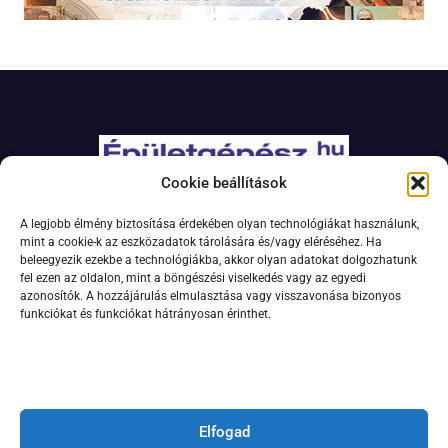
Cookie beállítások
Adatkezelési szabályzat
A legjobb élmény biztosítása érdekében olyan technológiákat használunk,
Jogi nyilatkozat
mint a cookie-k az eszközadatok tárolására és/vagy eléréséhez. Ha
beleegyezik ezekbe a technológiákba, akkor olyan adatokat dolgozhatunk
Kapcsolat
fel ezen az oldalon, mint a böngészési viselkedés vagy az egyedi
Impresszum
azonosítók. A hozzájárulás elmulasztása vagy visszavonása bizonyos
funkciókat és funkciókat hátrányosan érinthet.
Feliratkozás hírlevélre
Elfogad