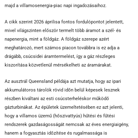
majd a villamosenergia-piac napi ingadozásaihoz.
A cikk szerint 2026 áprilisa fontos fordulópontot jelentett,
mivel világszinten először termelt több áramot a szél- és
napenergia, mint a földgáz. A földgáz szerepe azért
meghatározó, mert számos piacon továbbra is ez adja a
drágább, csúcsidei áramtermelést, így a gáz részleges
kiszorítása közvetlenül mérsékelheti az áramárakat.
Az ausztrál Queensland példája azt mutatja, hogy az ipari
akkumulátoros tárolók rövid időn belül képesek lesznek
részben kiváltani az esti csúcsterheléskor működő
gázturbinákat. Az épületek üzemeltetésében ez azt jelenti,
hogy a villamos üzemű (hőszivattyús) hűtési és fűtési
rendszerek gazdaságosságát nemcsak az éves energiaigény,
hanem a fogyasztás időzítése és rugalmassága is