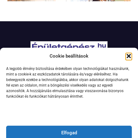
Cookie beállítások
Adatkezelési szabályzat
A legjobb élmény biztosítása érdekében olyan technológiákat használunk,
Jogi nyilatkozat
mint a cookie-k az eszközadatok tárolására és/vagy eléréséhez. Ha
beleegyezik ezekbe a technológiákba, akkor olyan adatokat dolgozhatunk
Kapcsolat
fel ezen az oldalon, mint a böngészési viselkedés vagy az egyedi
Impresszum
azonosítók. A hozzájárulás elmulasztása vagy visszavonása bizonyos
funkciókat és funkciókat hátrányosan érinthet.
Feliratkozás hírlevélre
Elfogad