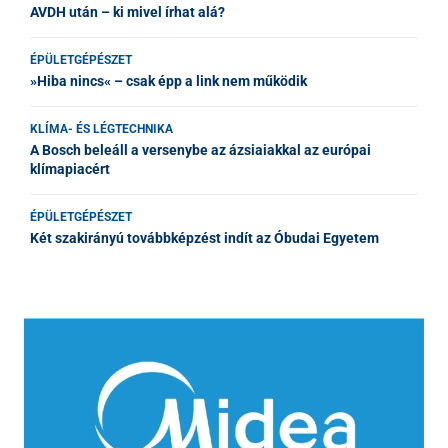
AVDH után – ki mivel írhat alá?
ÉPÜLETGÉPÉSZET
»Hiba nincs« – csak épp a link nem működik
KLÍMA- ÉS LÉGTECHNIKA
A Bosch beleáll a versenybe az ázsiaiakkal az európai
klímapiacért
ÉPÜLETGÉPÉSZET
Két szakirányú továbbképzést indít az Óbudai Egyetem