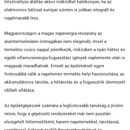
hőszivattyús átállás akkor működhet hatékonyan, ha az
elektromos hálózat európai szinten is jobban integrált és
rugalmasabb lesz.
Magyarországon a magas napenergia-részarány az
áramtermelésben önmagában nem elegendő, mivel a
termelési csúcs nappal jelentkezik, miközben a nyári hűtési és
egyéb villamosenergia-fogyasztási igények naplemente után is
magasak maradhatnak. Emiatt az épületeknél egyre
fontosabbá válik a napelemes termelés helyi hasznosítása, az
akkumulátoros tárolás, a hőtárolás és a fogyasztók ütemezett
időbeli ellátása.
Az épületgépészek számára a legfontosabb tanulság a jövőre
nézve, hogy a gépészeti rendszereket már nem pusztán
elszigetelt hőtermelőként, hanem napelemekkel, tárolással,
vezérléssel, hálózati tarifák figyelembevételével és