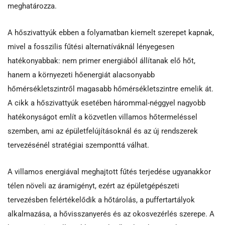
meghatározza.
A hőszivattyúk ebben a folyamatban kiemelt szerepet kapnak,
mivel a fosszilis fűtési alternatíváknál lényegesen
hatékonyabbak: nem primer energiából állítanak elő hőt,
hanem a környezeti hőenergiát alacsonyabb
hőmérsékletszintről magasabb hőmérsékletszintre emelik át.
A cikk a hőszivattyúk esetében hárommal-néggyel nagyobb
hatékonyságot említ a közvetlen villamos hőtermeléssel
szemben, ami az épületfelújításoknál és az új rendszerek
tervezésénél stratégiai szemponttá válhat.
A villamos energiával meghajtott fűtés terjedése ugyanakkor
télen növeli az áramigényt, ezért az épületgépészeti
tervezésben felértékelődik a hőtárolás, a puffertartályok
alkalmazása, a hővisszanyerés és az okosvezérlés szerepe. A