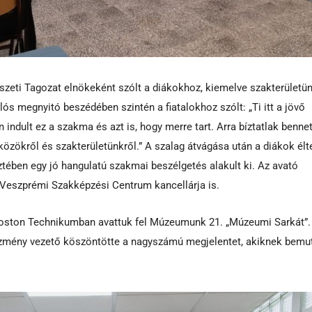
zeti Tagozat elnökeként szólt a diákokhoz, kiemelve szakterületü
ós megnyitó beszédében szintén a fiatalokhoz szólt: „Ti itt a jövő
ndult ez a szakma és azt is, hogy merre tart. Arra bíztatlak bennet
zközökről és szakterületünkről.” A szalag átvágása után a diákok élt
tében egy jó hangulatú szakmai beszélgetés alakult ki. Az avató
 Veszprémi Szakképzési Centrum kancellárja is.
goston Technikumban avattuk fel Múzeumunk 21. „Múzeumi Sarkát”.
tézmény vezető köszöntötte a nagyszámú megjelentet, akiknek bemu