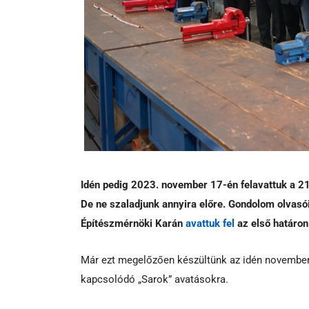
Idén pedig 2023. november 17-én felavattuk a 
De ne szaladjunk annyira előre. Gondolom olvasó
Építészmérnöki Karán
avattuk fel
az első határon
Már ezt megelőzően készültünk az idén novembe
kapcsolódó „Sarok” avatásokra.