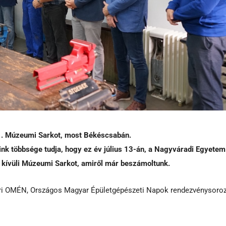
21. Múzeumi Sarkot, most Békéscsabán.
ink többsége tudja, hogy ez év július 13-án, a Nagyváradi Egyetem
 kívüli Múzeumi Sarkot, amiről már beszámoltunk.
ri OMÉN, Országos Magyar Épületgépészeti Napok rendezvénysoro