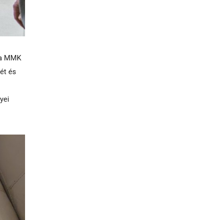
, a MMK
ét és
yei