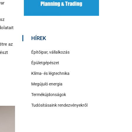
yar
ész
olatait
HÍREK
étre az
Építőipar, vállalkozás
észt
Épületgépészet
Klíma- és légtechnika
Megújuló energia
Termékújdonságok
Tudósításaink rendezvényekről