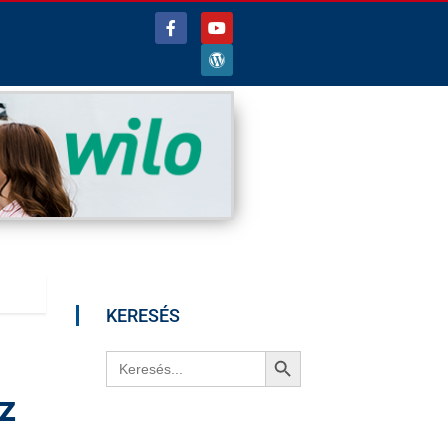
KERESÉS
Search Button
Search
for:
z