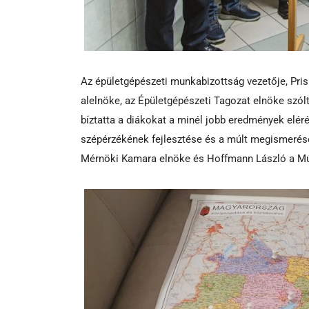
Az épületgépészeti munkabizottság vezetője, Pri
alelnöke, az Épületgépészeti Tagozat elnöke szól
bíztatta a diákokat a minél jobb eredmények eléré
szépérzékének fejlesztése és a múlt megismerés
Mérnöki Kamara elnöke és Hoffmann László a Mú