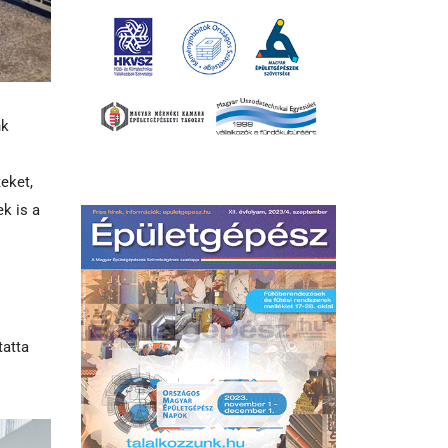
nk
eket,
ek is a
tatta