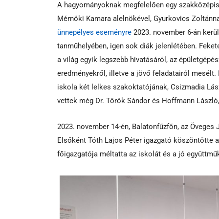
A hagyományoknak megfelelően egy szakközépisk
Mérnöki Kamara alelnökével, Gyurkovics Zoltánna
ünnepélyes eseményre
2023. november 6-án kerül
tanműhelyében, igen sok diák jelenlétében. Feket
a világ egyik legszebb hivatásáról, az épületgépé
eredményekről, illetve a jövő feladatairól mesélt
iskola két lelkes szakoktatójának, Csizmadia Lá
vettek még Dr. Török Sándor és Hoffmann László,
2023. november 14-én, Balatonfűzfőn, az Öveges
Elsőként Tóth Lajos Péter igazgató köszöntötte 
főigazgatója méltatta az iskolát és a jó együttm