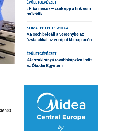
ÉPÜLETGÉPÉSZET
»Hiba nincs« – csak épp a link nem
működik
KLÍMA- ÉS LÉGTECHNIKA
A Bosch beleáll a versenybe az
ázsiaiakkal az európai klímapiacért
ÉPÜLETGÉPÉSZET
Két szakirányú továbbképzést indít
az Óbudai Egyetem
zathoz