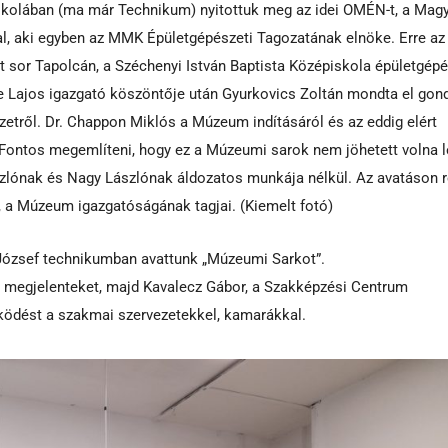
olában (ma már Technikum) nyitottuk meg az idei OMÉN-t, a Mag
l, aki egyben az MMK Épületgépészeti Tagozatának elnöke. Erre az
t sor Tapolcán, a Széchenyi István Baptista Középiskola épületgép
e Lajos igazgató köszöntője után Gyurkovics Zoltán mondta el gond
szetről. Dr. Chappon Miklós a Múzeum indításáról és az eddig elért
. Fontos megemlíteni, hogy ez a Múzeumi sarok nem jöhetett volna l
szlónak és Nagy Lászlónak áldozatos munkája nélkül. Az avatáson r
 a Múzeum igazgatóságának tagjai. (Kiemelt fotó)
 József technikumban avattunk „Múzeumi Sarkot”.
a megjelenteket, majd Kavalecz Gábor, a Szakképzési Centrum
űködést a szakmai szervezetekkel, kamarákkal.