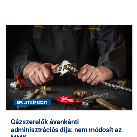
ÉPÜLETGÉPÉSZET
Gázszerelők évenkénti
adminisztrációs díja: nem módosít az