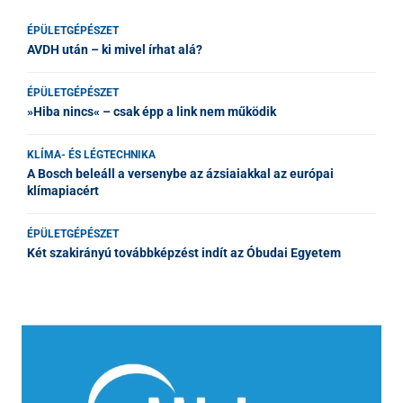
ÉPÜLETGÉPÉSZET
AVDH után – ki mivel írhat alá?
ÉPÜLETGÉPÉSZET
»Hiba nincs« – csak épp a link nem működik
KLÍMA- ÉS LÉGTECHNIKA
A Bosch beleáll a versenybe az ázsiaiakkal az európai
klímapiacért
ÉPÜLETGÉPÉSZET
Két szakirányú továbbképzést indít az Óbudai Egyetem