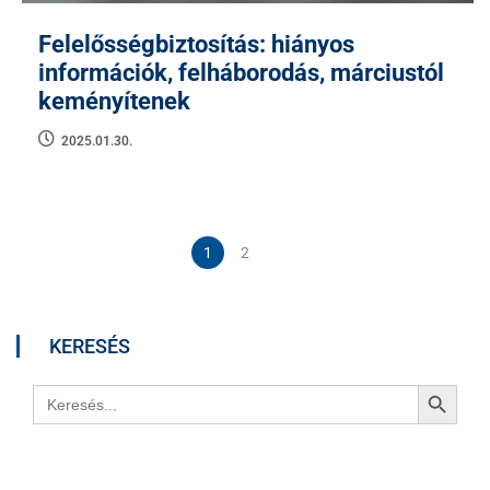
Felelősségbiztosítás: hiányos
információk, felháborodás, márciustól
keményítenek
2025.01.30.
1
2
KERESÉS
Search Button
Search
for: