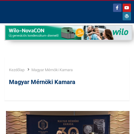
Kezdőlap
Magyar Mérnöki Kamara
Címke:
Magyar Mérnöki Kamara