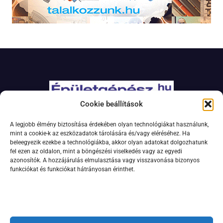
Cookie beállítások
Adatkezelési szabályzat
A legjobb élmény biztosítása érdekében olyan technológiákat használunk,
Jogi nyilatkozat
mint a cookie-k az eszközadatok tárolására és/vagy eléréséhez. Ha
beleegyezik ezekbe a technológiákba, akkor olyan adatokat dolgozhatunk
Kapcsolat
fel ezen az oldalon, mint a böngészési viselkedés vagy az egyedi
Impresszum
azonosítók. A hozzájárulás elmulasztása vagy visszavonása bizonyos
funkciókat és funkciókat hátrányosan érinthet.
Feliratkozás hírlevélre