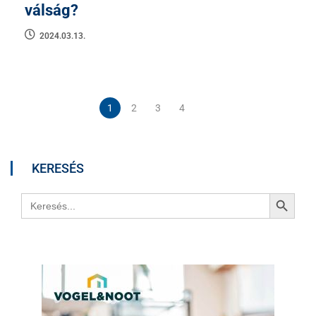
válság?
2024.03.13.
1
2
3
4
KERESÉS
Search Button
Search
for: