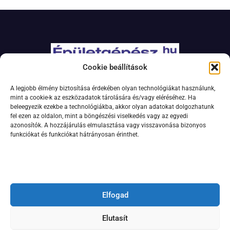
Cookie beállítások
Adatkezelési szabályzat
A legjobb élmény biztosítása érdekében olyan technológiákat használunk,
Jogi nyilatkozat
mint a cookie-k az eszközadatok tárolására és/vagy eléréséhez. Ha
beleegyezik ezekbe a technológiákba, akkor olyan adatokat dolgozhatunk
Kapcsolat
fel ezen az oldalon, mint a böngészési viselkedés vagy az egyedi
Impresszum
azonosítók. A hozzájárulás elmulasztása vagy visszavonása bizonyos
funkciókat és funkciókat hátrányosan érinthet.
Feliratkozás hírlevélre
Elfogad
Elutasít