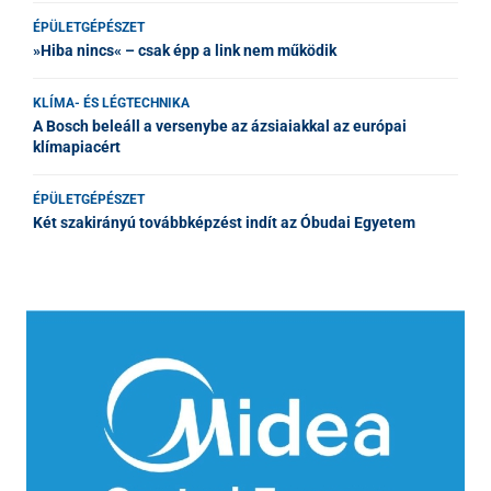
ÉPÜLETGÉPÉSZET
»Hiba nincs« – csak épp a link nem működik
KLÍMA- ÉS LÉGTECHNIKA
A Bosch beleáll a versenybe az ázsiaiakkal az európai
klímapiacért
ÉPÜLETGÉPÉSZET
Két szakirányú továbbképzést indít az Óbudai Egyetem