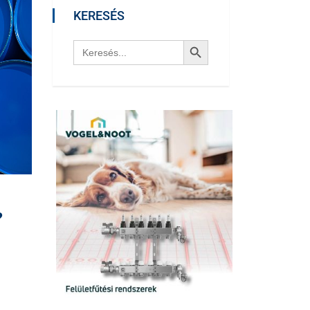
KERESÉS
Search Button
Search
for:
?