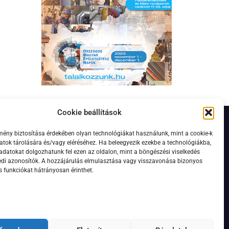
Cookie beállítások
mény biztosítása érdekében olyan technológiákat használunk, mint a cookie-k
vélre
tok tárolására és/vagy eléréséhez. Ha beleegyezik ezekbe a technológiákba,
adatokat dolgozhatunk fel ezen az oldalon, mint a böngészési viselkedés
edi azonosítók. A hozzájárulás elmulasztása vagy visszavonása bizonyos
s funkciókat hátrányosan érinthet.