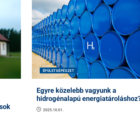
ÉPÜLETGÉPÉSZET
Egyre közelebb vagyunk a
hidrogénalapú energiatároláshoz
ások
2025.10.01.