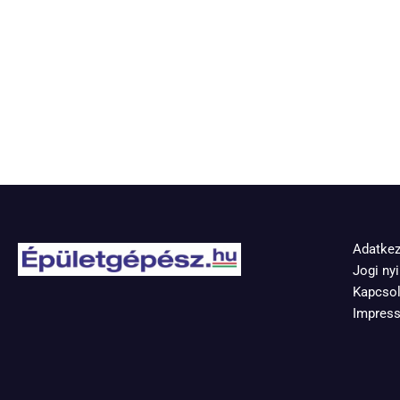
Adatkez
Jogi nyi
Kapcsol
Impres