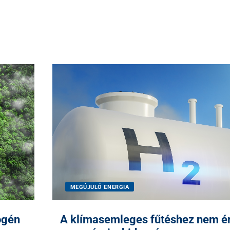
MEGÚJULÓ ENERGIA
ogén
A klímasemleges fűtéshez nem ér