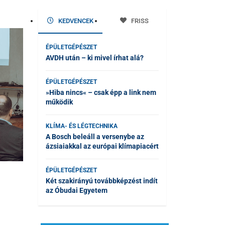
KEDVENCEK
FRISS
ÉPÜLETGÉPÉSZET
AVDH után – ki mivel írhat alá?
ÉPÜLETGÉPÉSZET
»Hiba nincs« – csak épp a link nem
működik
KLÍMA- ÉS LÉGTECHNIKA
A Bosch beleáll a versenybe az
ázsiaiakkal az európai klímapiacért
ÉPÜLETGÉPÉSZET
Két szakirányú továbbképzést indít
az Óbudai Egyetem