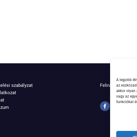
A legjobb él
elési szabályzat
Feliratkozás hírle
az eszközada
akkor olyan 
latkozat
vagy az egy
at
funkciókat é
szum