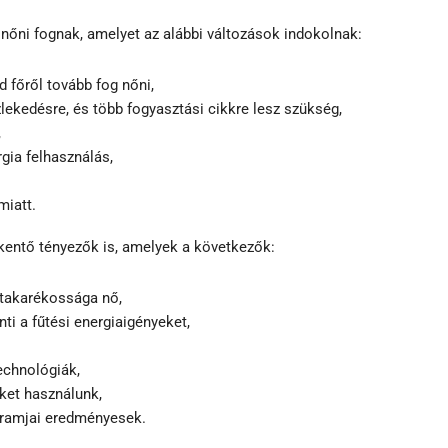
k nőni fognak, amelyet az alábbi változások indokolnak:
d főről tovább fog nőni,
zlekedésre, és több fogyasztási cikkre lesz szükség,
,
rgia felhasználás,
miatt.
kentő tényezők is, amelyek a következők:
atakarékossága nő,
ti a fűtési energiaigényeket,
echnológiák,
ket használunk,
gramjai eredményesek.