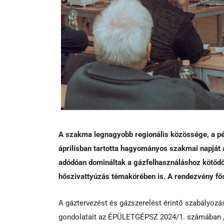
A szakma legnagyobb regionális közössége, a pé
áprilisban tartotta hagyományos szakmai napját a
adódóan domináltak a gázfelhasználáshoz kötődő
hőszivattyúzás témakörében is. A rendezvény fős
A gáztervezést és gázszerelést érintő szabályozá
gondolatait az ÉPÜLETGÉPSZ 2024/1. számában „A