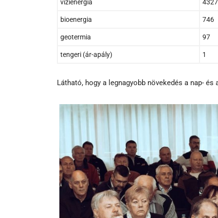
vízienergia
4327
bioenergia
746
geotermia
97
tengeri (ár-apály)
1
Látható, hogy a legnagyobb növekedés a nap- és a