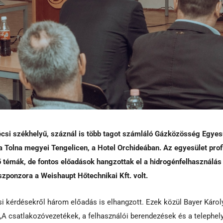
csi székhelyű, száznál is több tagot számláló Gázközösség Egyes
 Tolna megyei Tengelicen, a Hotel Orchideában. Az egyesület profi
 témák, de fontos előadások hangzottak el a hidrogénfelhasználás
zponzora a Weishaupt Hőtechnikai Kft. volt.
si kérdésekről három előadás is elhangzott. Ezek közül Bayer Károl
 csatlakozóvezetékek, a felhasználói berendezések és a telephely