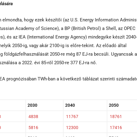
ulására
elmondta, hogy ezek készítői (az U.S. Energy Information Administ
ussian Academy of Science), a BP (British Petrol) a Shell, az OPEC
s), és az IEA (International Energy Agency) mindegyike készít 2040-
melyik 2050-ig, vagy akár 2100-ig is előre-tekint. Az előadó által
ág földgázfelhasználását 2050-re még 87 EJ-ra becsüli. Ugyancsak 
sználása a 2022. évi 85-ről 2050-re 377 EJ-ra nő.
 IEA prognózisában TWh-ban a következő táblázat szerinti számadat
2030
2040
2050
3
4838
11767
18761
0
5816
12300
17416