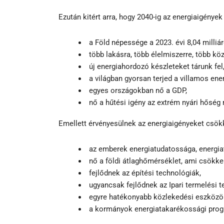
Ezután kitért arra, hogy 2040-ig az energiaigénye
a Föld népessége a 2023. évi 8,04 milliár
több lakásra, több élelmiszerre, több kö
új energiahordozó készleteket tárunk fel
a világban gyorsan terjed a villamos ene
egyes országokban nő a GDP,
nő a hűtési igény az extrém nyári hőség 
Emellett érvényesülnek az energiaigényeket csök
az emberek energiatudatossága, energi
nő a földi átlaghőmérséklet, ami csökken
fejlődnek az építési technológiák,
ugyancsak fejlődnek az Ipari termelési t
egyre hatékonyabb közlekedési eszközö
a kormányok energiatakarékossági pro