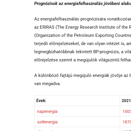
Prognózisok az energiafelhasználás jövőbeni alak
Az energiafelhasználás prognózisára vonatkozóan 
az ERIRAS (The Energy Research Institute of the R
(Organization of the Petroleum Exporting Countrie
terjedő előrejelzéseket, de van olyan intézet is, a
legmegbízhatóbbnak tekintett BP-prognózis, a vil
előrejelzése szerint a megújulók világszintű felha
A különböző fajtájú megújuló energiák jövője az
van megadva.
Évek:
2021
napenergia
100
szélenergia
187