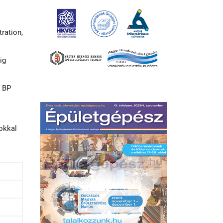
ration,
ig
a BP
okkal