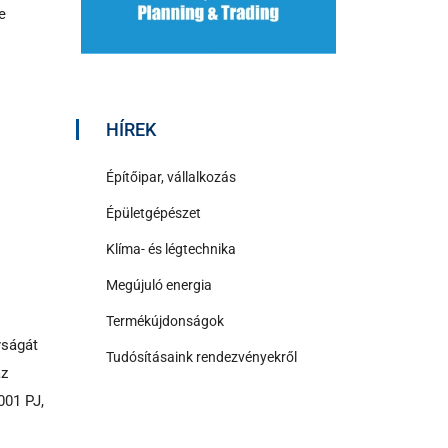
e
HÍREK
Építőipar, vállalkozás
Épületgépészet
Klíma- és légtechnika
Megújuló energia
Termékújdonságok
yságát
Tudósításaink rendezvényekről
az
001 PJ,