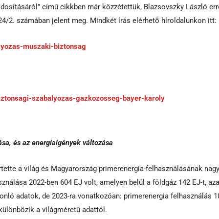
osításáról” című cikkben már közzétettük, Blazsovszky László err
/2. számában jelent meg. Mindkét írás elérhető híroldalunkon itt:
lyozas-muszaki-biztonsag
iztonsagi-szabalyozas-gazkozosseg-bayer-karoly
ása, és az energiaigények változása
rtette a világ és Magyarország primerenergia-felhasználásának nag
sználása 2022-ben 604 EJ volt, amelyen belül a földgáz 142 EJ-t, az
onló adatok, de 2023-ra vonatkozóan: primerenergia felhasználás 1
 különbözik a világméretű adattól.