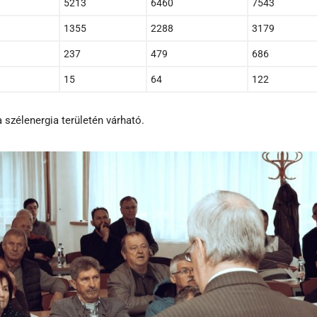
5213
6460
7543
1355
2288
3179
237
479
686
15
64
122
 szélenergia területén várható.