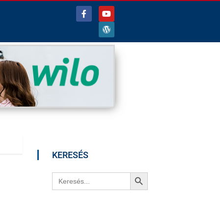
KERESÉS
Search Button
Search
for: