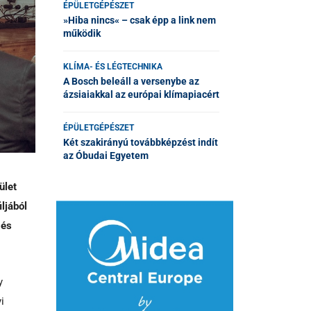
ÉPÜLETGÉPÉSZET
»Hiba nincs« – csak épp a link nem
működik
KLÍMA- ÉS LÉGTECHNIKA
A Bosch beleáll a versenybe az
ázsiaiakkal az európai klímapiacért
ÉPÜLETGÉPÉSZET
Két szakirányú továbbképzést indít
az Óbudai Egyetem
ület
ljából
 és
y
i