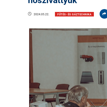
hőszivattyúk
2024.05.22.
FŰTÉS- ÉS GÁZTECHNIKA