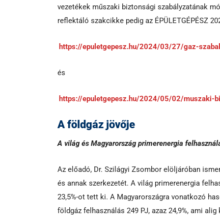
vezetékek műszaki biztonsági szabályzatának mód
reflektáló szakcikke pedig az ÉPÜLETGÉPÉSZ 2024
https://epuletgepesz.hu/2024/03/27/gaz-szaba
és
https://epuletgepesz.hu/2024/05/02/muszaki-b
A földgáz jövője
A világ és Magyarország primerenergia felhasznál
Az előadó, Dr. Szilágyi Zsombor elöljáróban isme
és annak szerkezetét. A világ primerenergia felha
23,5%-ot tett ki. A Magyarországra vonatkozó has
földgáz felhasználás 249 PJ, azaz 24,9%, ami alig