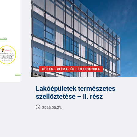
HŰTÉS-, KLÍMA- ÉS LÉGTECHNIKA
Lakóépületek természetes
szellőztetése – II. rész
2025.05.21.