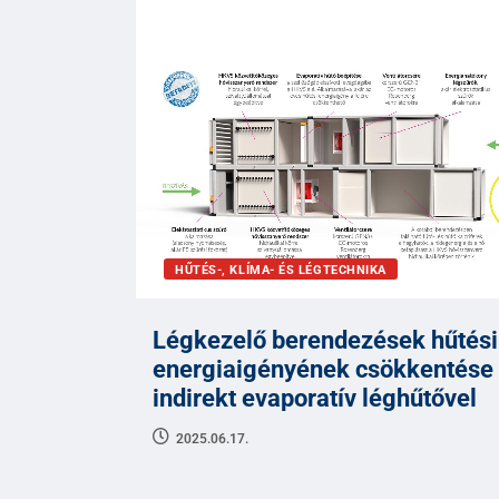
HŰTÉS-, KLÍMA- ÉS LÉGTECHNIKA
Légkezelő berendezések hűtési
energiaigényének csökkentése
indirekt evaporatív léghűtővel
2025.06.17.