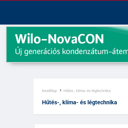
Kezdőlap
Hűtés-, klíma- és légtechnika
Kategória:
Hűtés-, klíma- és légtechnika