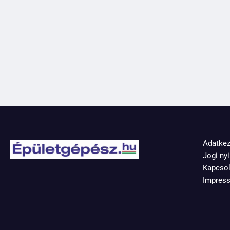
Adatkez
Jogi nyi
Kapcsol
Impres