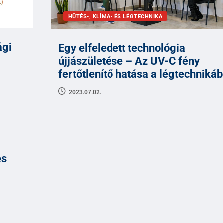
HŰTÉS-, KLÍMA- ÉS LÉGTECHNIKA
ági
Egy elfeledett technológia
újjászületése – Az UV-C fény
fertőtlenítő hatása a légtechniká
2023.07.02.
és