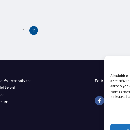
1
2
A legjobb él
elési szabályzat
Feliratkozás hírle
az eszközada
akkor olyan 
latkozat
vagy az egy
at
funkciókat é
szum