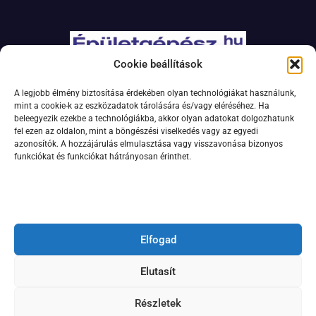
Cookie beállítások
Adatkezelési szabályzat
A legjobb élmény biztosítása érdekében olyan technológiákat használunk,
Jogi nyilatkozat
mint a cookie-k az eszközadatok tárolására és/vagy eléréséhez. Ha
beleegyezik ezekbe a technológiákba, akkor olyan adatokat dolgozhatunk
Kapcsolat
fel ezen az oldalon, mint a böngészési viselkedés vagy az egyedi
Impresszum
azonosítók. A hozzájárulás elmulasztása vagy visszavonása bizonyos
funkciókat és funkciókat hátrányosan érinthet.
Feliratkozás hírlevélre
Elfogad
Elutasít
Részletek