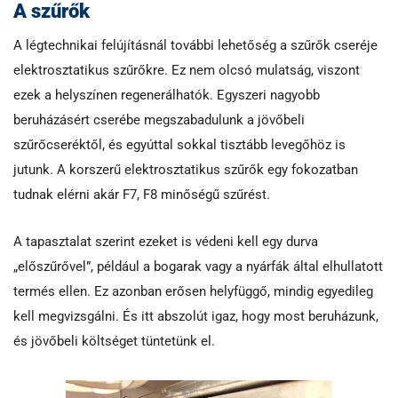
A szűrők
A légtechnikai felújításnál további lehetőség a szűrők cseréje
elektrosztatikus szűrőkre. Ez nem olcsó mulatság, viszont
ezek a helyszínen regenerálhatók. Egyszeri nagyobb
beruházásért cserébe megszabadulunk a jövőbeli
szűrőcseréktől, és egyúttal sokkal tisztább levegőhöz is
jutunk. A korszerű elektrosztatikus szűrők egy fokozatban
tudnak elérni akár F7, F8 minőségű szűrést.
A tapasztalat szerint ezeket is védeni kell egy durva
„előszűrővel”, például a bogarak vagy a nyárfák által elhullatott
termés ellen. Ez azonban erősen helyfüggő, mindig egyedileg
kell megvizsgálni. És itt abszolút igaz, hogy most beruházunk,
és jövőbeli költséget tüntetünk el.