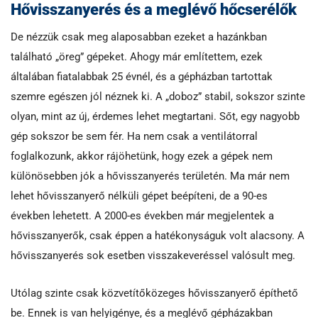
Hővisszanyerés és a meglévő hőcserélők
De nézzük csak meg alaposabban ezeket a hazánkban
található „öreg” gépeket. Ahogy már említettem, ezek
általában fiatalabbak 25 évnél, és a gépházban tartottak
szemre egészen jól néznek ki. A „doboz” stabil, sokszor szinte
olyan, mint az új, érdemes lehet megtartani. Sőt, egy nagyobb
gép sokszor be sem fér. Ha nem csak a ventilátorral
foglalkozunk, akkor rájöhetünk, hogy ezek a gépek nem
különösebben jók a hővisszanyerés területén. Ma már nem
lehet hővisszanyerő nélküli gépet beépíteni, de a 90-es
években lehetett. A 2000-es években már megjelentek a
hővisszanyerők, csak éppen a hatékonyságuk volt alacsony. A
hővisszanyerés sok esetben visszakeveréssel valósult meg.
Utólag szinte csak közvetítőközeges hővisszanyerő építhető
be. Ennek is van helyigénye, és a meglévő gépházakban