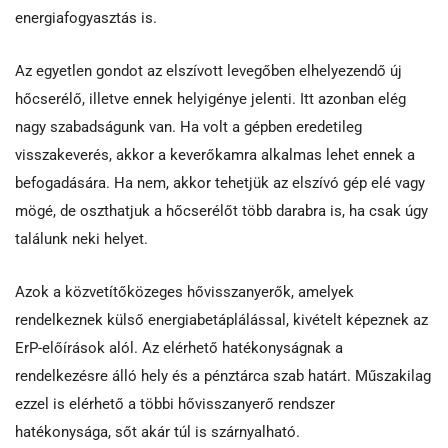
energiafogyasztás is.
Az egyetlen gondot az elszívott levegőben elhelyezendő új
hőcserélő, illetve ennek helyigénye jelenti. Itt azonban elég
nagy szabadságunk van. Ha volt a gépben eredetileg
visszakeverés, akkor a keverőkamra alkalmas lehet ennek a
befogadására. Ha nem, akkor tehetjük az elszívó gép elé vagy
mögé, de oszthatjuk a hőcserélőt több darabra is, ha csak úgy
találunk neki helyet.
Azok a közvetítőközeges hővisszanyerők, amelyek
rendelkeznek külső energiabetáplálással, kivételt képeznek az
ErP-előírások alól. Az elérhető hatékonyságnak a
rendelkezésre álló hely és a pénztárca szab határt. Műszakilag
ezzel is elérhető a többi hővisszanyerő rendszer
hatékonysága, sőt akár túl is szárnyalható.