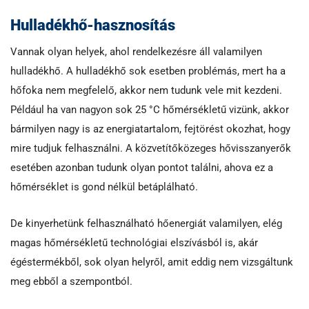
Hulladékhő-hasznosítás
Vannak olyan helyek, ahol rendelkezésre áll valamilyen
hulladékhő. A hulladékhő sok esetben problémás, mert ha a
hőfoka nem megfelelő, akkor nem tudunk vele mit kezdeni.
Például ha van nagyon sok 25 °C hőmérsékletű vizünk, akkor
bármilyen nagy is az energiatartalom, fejtörést okozhat, hogy
mire tudjuk felhasználni. A közvetítőközeges hővisszanyerők
esetében azonban tudunk olyan pontot találni, ahova ez a
hőmérséklet is gond nélkül betáplálható.
De kinyerhetünk felhasználható hőenergiát valamilyen, elég
magas hőmérsékletű technológiai elszívásból is, akár
égéstermékből, sok olyan helyről, amit eddig nem vizsgáltunk
meg ebből a szempontból.