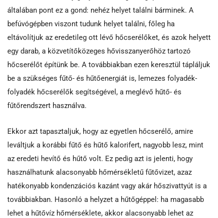
általában pont ez a gond: nehéz helyet találni bárminek. A
befúvógépben viszont tudunk helyet találni, főleg ha
eltávolítjuk az eredetileg ott lévő hőcserélőket, és azok helyett
egy darab, a közvetítőközeges hővisszanyerőhöz tartozó
hőcserélőt építünk be. A továbbiakban ezen keresztül tápláljuk
be a szükséges fűtő- és hűtőenergiát is, lemezes folyadék-
folyadék hőcserélők segítségével, a meglévő hűtő- és
fűtőrendszert használva.
Ekkor azt tapasztaljuk, hogy az egyetlen hőcserélő, amire
leváltjuk a korábbi fűtő és hűtő kalorifert, nagyobb lesz, mint
az eredeti hevítő és hűtő volt. Ez pedig azt is jelenti, hogy
használhatunk alacsonyabb hőmérsékletű fűtővizet, azaz
hatékonyabb kondenzációs kazánt vagy akár hőszivattyút is a
továbbiakban. Hasonló a helyzet a hűtőgéppel: ha magasabb
lehet a hűtővíz hőmérséklete, akkor alacsonyabb lehet az