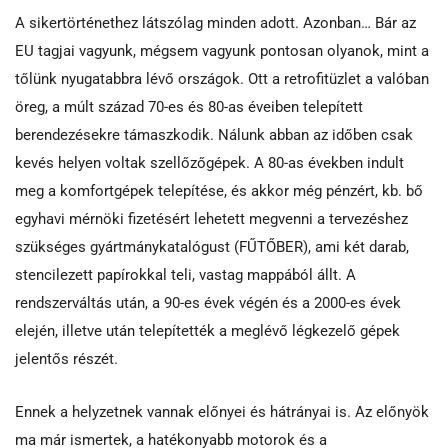
A sikertörténethez látszólag minden adott. Azonban… Bár az
EU tagjai vagyunk, mégsem vagyunk pontosan olyanok, mint a
tőlünk nyugatabbra lévő országok. Ott a retrofitüzlet a valóban
öreg, a múlt század 70-es és 80-as éveiben telepített
berendezésekre támaszkodik. Nálunk abban az időben csak
kevés helyen voltak szellőzőgépek. A 80-as években indult
meg a komfortgépek telepítése, és akkor még pénzért, kb. bő
egyhavi mérnöki fizetésért lehetett megvenni a tervezéshez
szükséges gyártmánykatalógust (FŰTŐBER), ami két darab,
stencilezett papírokkal teli, vastag mappából állt. A
rendszerváltás után, a 90-es évek végén és a 2000-es évek
elején, illetve után telepítették a meglévő légkezelő gépek
jelentős részét.
Ennek a helyzetnek vannak előnyei és hátrányai is. Az előnyök
ma már ismertek, a hatékonyabb motorok és a