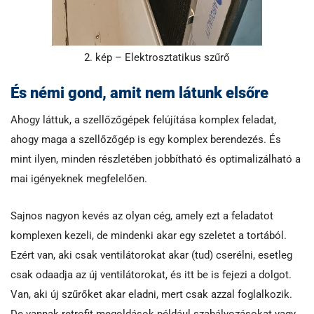
2. kép – Elektrosztatikus szűrő
És némi gond, amit nem látunk elsőre
Ahogy láttuk, a szellőzőgépek felújítása komplex feladat,
ahogy maga a szellőzőgép is egy komplex berendezés. És
mint ilyen, minden részletében jobbítható és optimalizálható a
mai igényeknek megfelelően.
Sajnos nagyon kevés az olyan cég, amely ezt a feladatot
komplexen kezeli, de mindenki akar egy szeletet a tortából.
Ezért van, aki csak ventilátorokat akar (tud) cserélni, esetleg
csak odaadja az új ventilátorokat, és itt be is fejezi a dolgot.
Van, aki új szűrőket akar eladni, mert csak azzal foglalkozik.
De vannak retrofit megoldások például szabályozásokat vagy