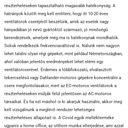
részterheléseken tapasztalható magasabb hatékonyság. A
hátrányok között meg kell említeni, hogy itt 10-20 éves
ventilátorok cseréjéről beszélünk, amik az esetek nagy
hányadában jó nevű gyártóktól származó, jó minőségű
berendezések, amelyek még ma is hatékonynak mondhatók.
Sokuk rendelkezik frekvenciaváltóval is. Nálunk nem nagyon
lehet találni olyan régi gépeket, mint például Németországban,
ahol valóban jelentős eredményeket lehet elérni egy
ventilátorcserével. Érdemes a többfokozatú, elválasztott
tekercselésű vagy Dahlander-motoros gépekre koncentrálni a
csere megfontolásakor, mert az EC-motoros ventilátorok a
részterheléseken múlják felül jelentősen az AC-motoros
társaikat. És ha ezt máshol is ki akarjuk használni, akkor meg
kell vizsgálnunk a meglévő rendszer lehetséges
részterheléses állapotait is. A Covid egyik mellékterméke
ugyanis a home office, az otthoni munka elterjedése, ami azzal