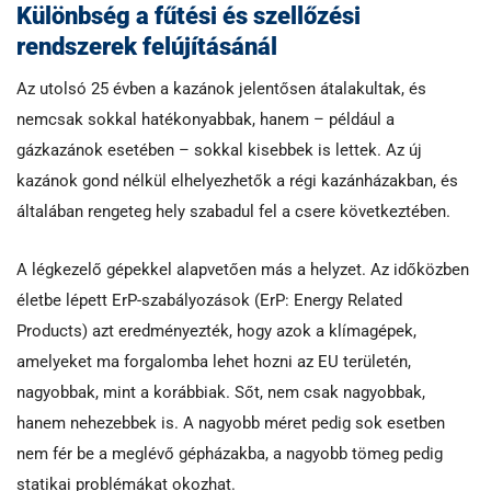
Különbség a fűtési és szellőzési
rendszerek felújításánál
Az utolsó 25 évben a kazánok jelentősen átalakultak, és
nemcsak sokkal hatékonyabbak, hanem – például a
gázkazánok esetében – sokkal kisebbek is lettek. Az új
kazánok gond nélkül elhelyezhetők a régi kazánházakban, és
általában rengeteg hely szabadul fel a csere következtében.
A légkezelő gépekkel alapvetően más a helyzet. Az időközben
életbe lépett ErP-szabályozások (ErP: Energy Related
Products) azt eredményezték, hogy azok a klímagépek,
amelyeket ma forgalomba lehet hozni az EU területén,
nagyobbak, mint a korábbiak. Sőt, nem csak nagyobbak,
hanem nehezebbek is. A nagyobb méret pedig sok esetben
nem fér be a meglévő gépházakba, a nagyobb tömeg pedig
statikai problémákat okozhat.