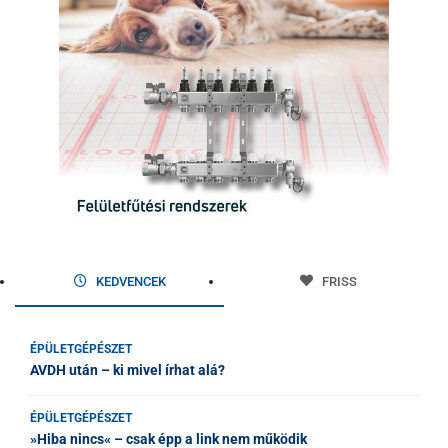
KEDVENCEK
FRISS
ÉPÜLETGÉPÉSZET
AVDH után – ki mivel írhat alá?
ÉPÜLETGÉPÉSZET
»Hiba nincs« – csak épp a link nem működik