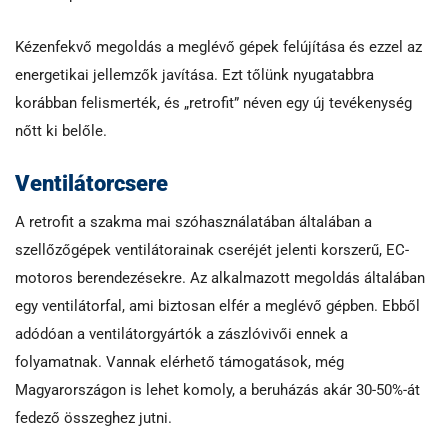
Kézenfekvő megoldás a meglévő gépek felújítása és ezzel az
energetikai jellemzők javítása. Ezt tőlünk nyugatabbra
korábban felismerték, és „retrofit” néven egy új tevékenység
nőtt ki belőle.
Ventilátorcsere
A retrofit a szakma mai szóhasználatában általában a
szellőzőgépek ventilátorainak cseréjét jelenti korszerű, EC-
motoros berendezésekre. Az alkalmazott megoldás általában
egy ventilátorfal, ami biztosan elfér a meglévő gépben. Ebből
adódóan a ventilátorgyártók a zászlóvivői ennek a
folyamatnak. Vannak elérhető támogatások, még
Magyarországon is lehet komoly, a beruházás akár 30-50%-át
fedező összeghez jutni.