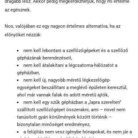
drágább lesz. Akkor pedig megkérdezhetjük, hogy mi értelme
az egésznek.
Nos, valójában ez egy nagyon értelmes alternatíva, ha az
előnyöket nézzük:
nem kell lebontani a szellőzőgépeket és a szellőző
gépházának berendezéseit,
nem kell átalakítani a légcsatorna-hálózatot a
gépházban,
nem kell új, nagyobb méretű légkezelőgép-
egységeket beszállítani a meglévő épületen keresztül,
ahol már vannak falak és adott méretű ajtók,
nem kell egy szűk gépházban a „lapra szerelten”
szállított szellőzőgépet összerakni, ami – mivel nem
tanúsított gyári körülmények között történik –
bizonytalan minőséget eredményez,
a felújítás nem vesz igénybe hónapokat, és nem jár a