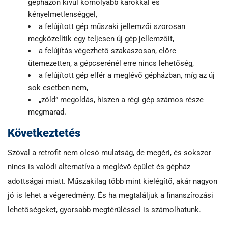
gépházon kívül komolyabb károkkal és
kényelmetlenséggel,
a felújított gép műszaki jellemzői szorosan
megközelítik egy teljesen új gép jellemzőit,
a felújítás végezhető szakaszosan, előre
ütemezetten, a gépcserénél erre nincs lehetőség,
a felújított gép elfér a meglévő gépházban, míg az új
sok esetben nem,
„zöld” megoldás, hiszen a régi gép számos része
megmarad.
Következtetés
Szóval a retrofit nem olcsó mulatság, de megéri, és sokszor
nincs is valódi alternatíva a meglévő épület és gépház
adottságai miatt. Műszakilag több mint kielégítő, akár nagyon
jó is lehet a végeredmény. És ha megtaláljuk a finanszírozási
lehetőségeket, gyorsabb megtérüléssel is számolhatunk.