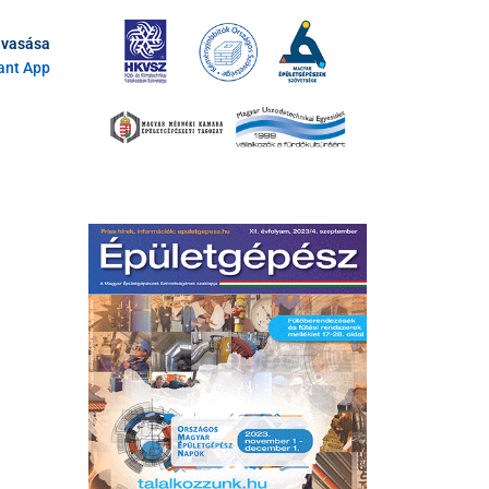
lvasása
tant App