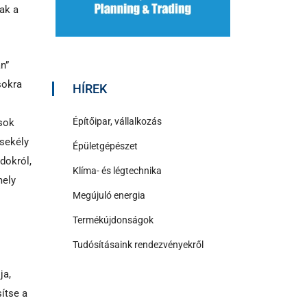
ak a
n”
sokra
HÍREK
Építőipar, vállalkozás
sok
 sekély
Épületgépészet
dokról,
Klíma- és légtechnika
mely
Megújuló energia
Termékújdonságok
Tudósításaink rendezvényekről
ja,
ítse a