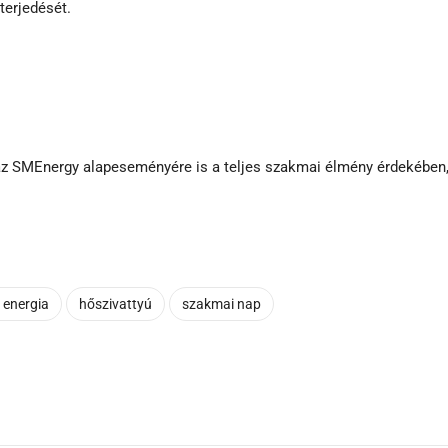
terjedését.
i az SMEnergy alapeseményére is a teljes szakmai élmény érdekében
 energia
hőszivattyú
szakmai nap