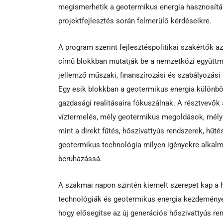
megismerhetik a geotermikus energia hasznosításá
projektfejlesztés során felmerülő kérdéseikre.
A program szerint fejlesztéspolitikai szakértők a
című blokkban mutatják be a nemzetközi együttm
jellemző műszaki, finanszírozási és szabályozási 
Egy esik blokkban a geotermikus energia különbö
gazdasági realitásaira fókuszálnak. A résztvevők 
víztermelés, mély geotermikus megoldások, mély
mint a direkt fűtés, hőszivattyús rendszerek, hűt
geotermikus technológia milyen igényekre alkalm
beruházássá.
A szakmai napon szintén kiemelt szerepet kap a H
technológiák és geotermikus energia kezdeményez
hogy elősegítse az új generációs hőszivattyús re