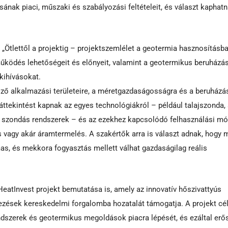
nak piaci, műszaki és szabályozási feltételeit, és választ kaphatn
z „Ötlettől a projektig – projektszemlélet a geotermia hasznosításba
űködés lehetőségeit és előnyeit, valamint a geotermikus beruházá
kihívásokat.
ző alkalmazási területeire, a méretgazdaságosságra és a beruházá
áttekintést kapnak az egyes technológiákról – például talajszonda,
 szondás rendszerek – és az ezekhez kapcsolódó felhasználási mó
és vagy akár áramtermelés. A szakértők arra is választ adnak, hogy 
as, és mekkora fogyasztás mellett válhat gazdaságilag reális
eatInvest projekt bemutatása is, amely az innovatív hőszivattyús
ések kereskedelmi forgalomba hozatalát támogatja. A projekt cél
ndszerek és geotermikus megoldások piacra lépését, és ezáltal erős