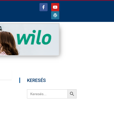
KERESÉS
Search Button
Search
for: