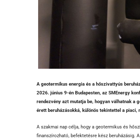
A geotermikus energia és a hőszivattyús beruház
2026. június 9-én Budapesten, az SMEnergy kon
rendezvény azt mutatja be, hogyan válhatnak a ge
érett beruházásokká, különös tekintettel a piaci
A szakmai nap célja, hogy a geotermikus és hőszi
finanszírozható, befektetésre kész beruházásig. A