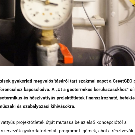
ások gyakorlati megvalósításáról tart szakmai napot a GreetGEO p
ferenciához kapcsolódva. A „Út a geotermikus beruházásokhoz” c
otermikus és hőszivattyús projektötletek finanszírozható, befekte
, műszaki és szabályozási kihívásokra.
vattyús projektötletek útját mutassa be az első koncepciótól a
 szervezők gyakorlatorientált programot ígérnek, ahol a résztvevők