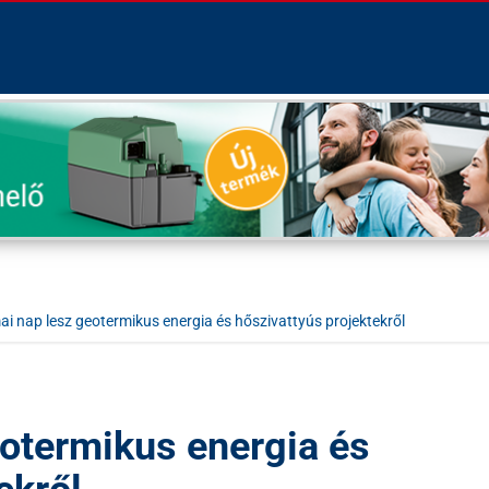
i nap lesz geotermikus energia és hőszivattyús projektekről
otermikus energia és