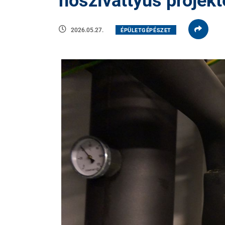
hőszivattyús projekt
2026.05.27.
ÉPÜLETGÉPÉSZET