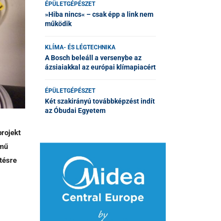
ÉPÜLETGÉPÉSZET
»Hiba nincs« – csak épp a link nem
működik
KLÍMA- ÉS LÉGTECHNIKA
A Bosch beleáll a versenybe az
ázsiaiakkal az európai klímapiacért
ÉPÜLETGÉPÉSZET
Két szakirányú továbbképzést indít
az Óbudai Egyetem
rojekt
ímű
tésre