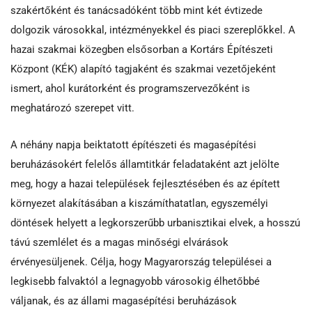
szakértőként és tanácsadóként több mint két évtizede
dolgozik városokkal, intézményekkel és piaci szereplőkkel. A
hazai szakmai közegben elsősorban a Kortárs Építészeti
Központ (KÉK) alapító tagjaként és szakmai vezetőjeként
ismert, ahol kurátorként és programszervezőként is
meghatározó szerepet vitt.
A néhány napja beiktatott építészeti és magasépítési
beruházásokért felelős államtitkár feladataként azt jelölte
meg, hogy a hazai települések fejlesztésében és az épített
környezet alakításában a kiszámíthatatlan, egyszemélyi
döntések helyett a legkorszerűbb urbanisztikai elvek, a hosszú
távú szemlélet és a magas minőségi elvárások
érvényesüljenek. Célja, hogy Magyarország települései a
legkisebb falvaktól a legnagyobb városokig élhetőbbé
váljanak, és az állami magasépítési beruházások