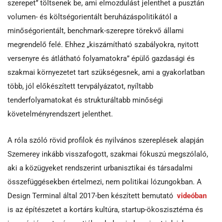
szerepet” töltsenek be, ami elmozdulást jelenthet a pusztán
volumen- és költségorientált beruházáspolitikától a
minőségorientált, benchmark-szerepre törekvő állami
megrendelő felé. Ehhez „kiszámítható szabályokra, nyitott
versenyre és átlátható folyamatokra” épülő gazdasági és
szakmai környezetet tart szükségesnek, ami a gyakorlatban
több, jól előkészített tervpályázatot, nyíltabb
tenderfolyamatokat és strukturáltabb minőségi
követelményrendszert jelenthet.
A róla szóló rövid profilok és nyilvános szereplések alapján
Szemerey inkább visszafogott, szakmai fókuszú megszólaló,
aki a közügyeket rendszerint urbanisztikai és társadalmi
összefüggésekben értelmezi, nem politikai lózungokban. A
Design Terminal által 2017-ben készített bemutató
videóban
is az építészetet a kortárs kultúra, startup-ökoszisztéma és