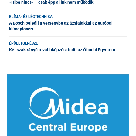
»Hiba nincs« – csak épp a link nem működik
KLÍMA- ÉS LÉGTECHNIKA
A Bosch beleáll a versenybe az ázsiaiakkal az európai
klímapiacért
ÉPÜLETGÉPÉSZET
Két szakirányú továbbképzést indít az Óbudai Egyetem