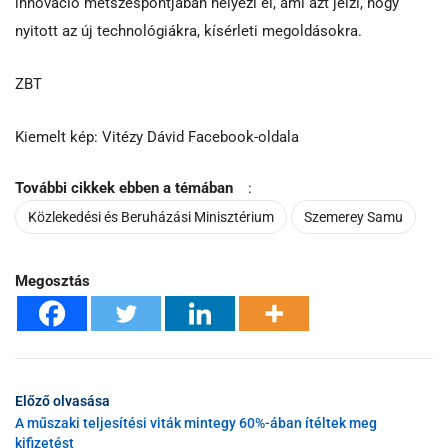
innováció metszéspontjában helyezi el, ami azt jelzi, hogy
nyitott az új technológiákra, kísérleti megoldásokra.
ZBT
Kiemelt kép: Vitézy Dávid Facebook-oldala
További cikkek ebben a témában
:
Közlekedési és Beruházási Minisztérium
Szemerey Samu
Megosztás
Előző olvasása
A műszaki teljesítési viták mintegy 60%-ában ítéltek meg
kifizetést