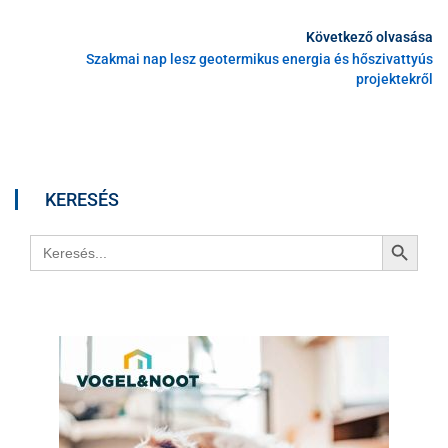
Következő olvasása
Szakmai nap lesz geotermikus energia és hőszivattyús
projektekről
KERESÉS
Search Button
Search
for: