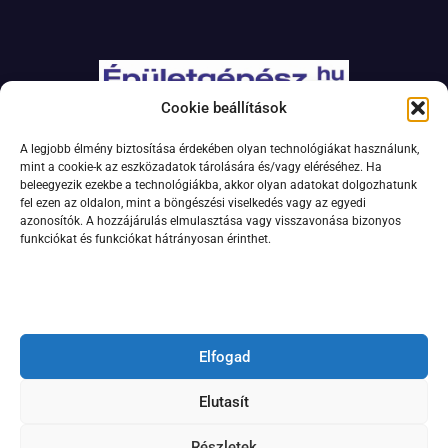
Cookie beállítások
Adatkezelési szabályzat
A legjobb élmény biztosítása érdekében olyan technológiákat használunk,
Jogi nyilatkozat
mint a cookie-k az eszközadatok tárolására és/vagy eléréséhez. Ha
beleegyezik ezekbe a technológiákba, akkor olyan adatokat dolgozhatunk
Kapcsolat
fel ezen az oldalon, mint a böngészési viselkedés vagy az egyedi
Impresszum
azonosítók. A hozzájárulás elmulasztása vagy visszavonása bizonyos
funkciókat és funkciókat hátrányosan érinthet.
Feliratkozás hírlevélre
Elfogad
Elutasít
Részletek