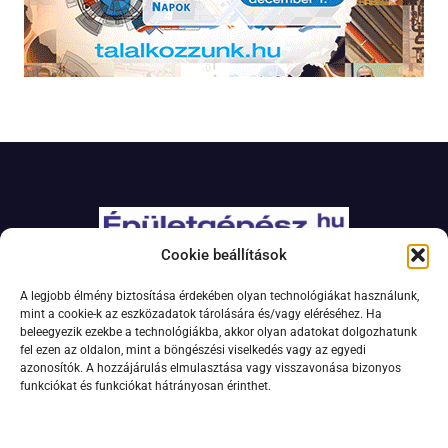
Cookie beállítások
Adatkezelési szabályzat
A legjobb élmény biztosítása érdekében olyan technológiákat használunk,
Jogi nyilatkozat
mint a cookie-k az eszközadatok tárolására és/vagy eléréséhez. Ha
beleegyezik ezekbe a technológiákba, akkor olyan adatokat dolgozhatunk
Kapcsolat
fel ezen az oldalon, mint a böngészési viselkedés vagy az egyedi
Impresszum
azonosítók. A hozzájárulás elmulasztása vagy visszavonása bizonyos
funkciókat és funkciókat hátrányosan érinthet.
Feliratkozás hírlevélre