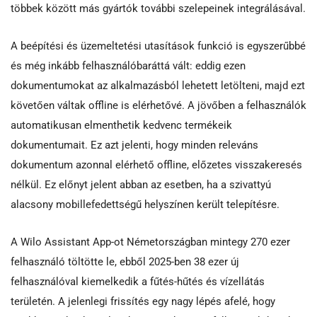
többek között más gyártók további szelepeinek integrálásával.
A beépítési és üzemeltetési utasítások funkció is egyszerűbbé
és még inkább felhasználóbaráttá vált: eddig ezen
dokumentumokat az alkalmazásból lehetett letölteni, majd ezt
követően váltak offline is elérhetővé. A jövőben a felhasználók
automatikusan elmenthetik kedvenc termékeik
dokumentumait. Ez azt jelenti, hogy minden releváns
dokumentum azonnal elérhető offline, előzetes visszakeresés
nélkül. Ez előnyt jelent abban az esetben, ha a szivattyú
alacsony mobillefedettségű helyszínen került telepítésre.
A Wilo Assistant App-ot Németországban mintegy 270 ezer
felhasználó töltötte le, ebből 2025-ben 38 ezer új
felhasználóval kiemelkedik a fűtés-hűtés és vízellátás
területén. A jelenlegi frissítés egy nagy lépés afelé, hogy