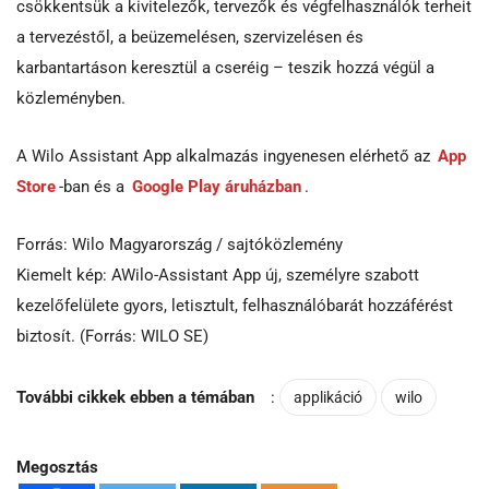
csökkentsük a kivitelezők, tervezők és végfelhasználók terheit
a tervezéstől, a beüzemelésen, szervizelésen és
karbantartáson keresztül a cseréig – teszik hozzá végül a
közleményben.
A Wilo Assistant App alkalmazás ingyenesen elérhető az
App
Store
-ban és a
Google Play áruházban
.
Forrás: Wilo Magyarország / sajtóközlemény
Kiemelt kép: AWilo-Assistant App új, személyre szabott
kezelőfelülete gyors, letisztult, felhasználóbarát hozzáférést
biztosít. (Forrás: WILO SE)
További cikkek ebben a témában
:
applikáció
wilo
Megosztás