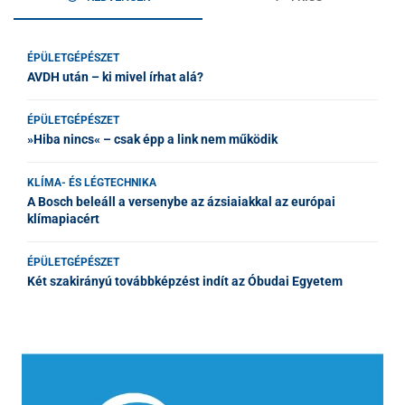
ÉPÜLETGÉPÉSZET
AVDH után – ki mivel írhat alá?
ÉPÜLETGÉPÉSZET
»Hiba nincs« – csak épp a link nem működik
KLÍMA- ÉS LÉGTECHNIKA
A Bosch beleáll a versenybe az ázsiaiakkal az európai
klímapiacért
ÉPÜLETGÉPÉSZET
Két szakirányú továbbképzést indít az Óbudai Egyetem