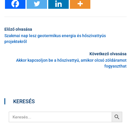
Előző olvasása
Szakmai nap lesz geotermikus energia és hőszivattyús
projektekről
Következő olvasása
Akkor kapcsoljon be a hőszivattyú, amikor olcsó zöldáramot
fogyaszthat
KERESÉS
Search Button
Search
for: