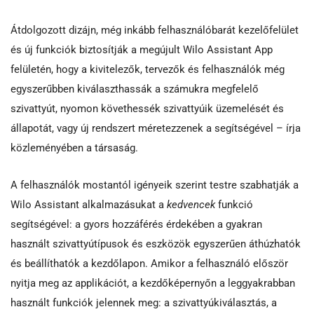
Átdolgozott dizájn, még inkább felhasználóbarát kezelőfelület
és új funkciók biztosítják a megújult Wilo Assistant App
felületén, hogy a kivitelezők, tervezők és felhasználók még
egyszerűbben kiválaszthassák a számukra megfelelő
szivattyút, nyomon követhessék szivattyúik üzemelését és
állapotát, vagy új rendszert méretezzenek a segítségével – írja
közleményében a társaság.
A felhasználók mostantól igényeik szerint testre szabhatják a
Wilo Assistant alkalmazásukat a
kedvencek
funkció
segítségével: a gyors hozzáférés érdekében a gyakran
használt szivattyútípusok és eszközök egyszerűen áthúzhatók
és beállíthatók a kezdőlapon. Amikor a felhasználó először
nyitja meg az applikációt, a kezdőképernyőn a leggyakrabban
használt funkciók jelennek meg: a szivattyúkiválasztás, a