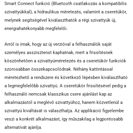
Smart Connect funkció (Bluetooth csatlakozás a kompatibilis
szivattyúkkal), a hidraulikus méretezés, valamint a cseretükör,
melynek segítségével kiválaszthatók a régi szivattyúk új,
energiahatékonyabb megfelelői.
Arról is írnak, hogy az új verzióval a felhasználók saját
személyes asszisztenst kaphatnak, mert a frissítésnek
köszönhetően a szivattyúméretezés és a cseretükör funkciók
szorosabban összekapcsolódnak. Néhány kattintással
méretezhető a rendszere és következő lépésben kiválasztható
a legmegfelelőbb szivattyú. A cseretükör frissítésével pedig a
felhasználó nemcsak klasszikus csere ajánlást kap az
alkalmazástól a meglévő szivattyúhoz, hanem közvetlenül a
szivattyú kiváltását is választhatja. Az applikáció figyelembe
veszi a konkrét alkalmazást, így műszakilag a legpontosabb
alternatívát ajánlja.