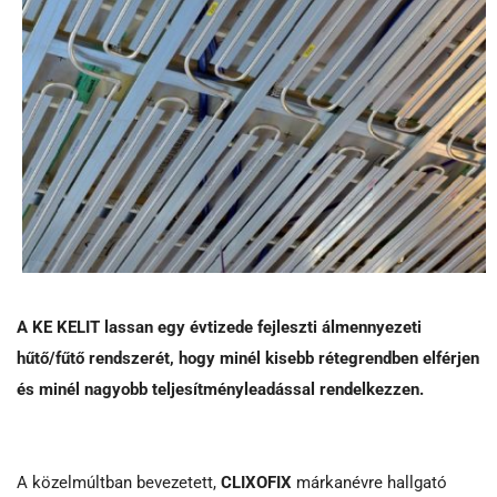
A KE KELIT lassan egy évtizede fejleszti álmennyezeti
hűtő/fűtő rendszerét, hogy minél kisebb rétegrendben elférjen
és minél nagyobb teljesítményleadással rendelkezzen.
A közelmúltban bevezetett,
CLIXOFIX
márkanévre hallgató