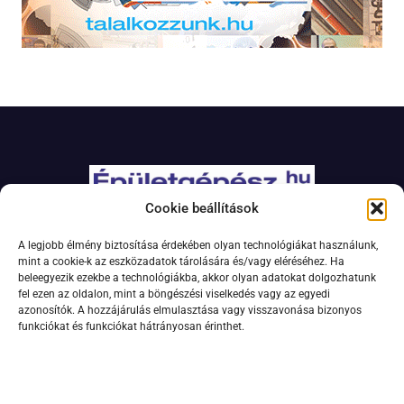
Cookie beállítások
Adatkezelési szabályzat
A legjobb élmény biztosítása érdekében olyan technológiákat használunk,
Jogi nyilatkozat
mint a cookie-k az eszközadatok tárolására és/vagy eléréséhez. Ha
beleegyezik ezekbe a technológiákba, akkor olyan adatokat dolgozhatunk
Kapcsolat
fel ezen az oldalon, mint a böngészési viselkedés vagy az egyedi
Impresszum
azonosítók. A hozzájárulás elmulasztása vagy visszavonása bizonyos
funkciókat és funkciókat hátrányosan érinthet.
Feliratkozás hírlevélre