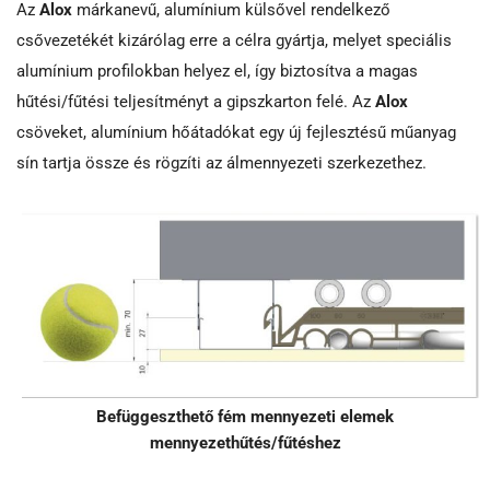
Az
Alox
márkanevű, alumínium külsővel rendelkező
csővezetékét kizárólag erre a célra gyártja, melyet speciális
alumínium profilokban helyez el, így biztosítva a magas
hűtési/fűtési teljesítményt a gipszkarton felé. Az
Alox
csöveket, alumínium hőátadókat egy új fejlesztésű műanyag
sín tartja össze és rögzíti az álmennyezeti szerkezethez.
Befüggeszthető fém mennyezeti elemek
mennyezethűtés/fűtéshez