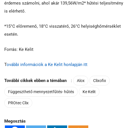
érdemes számolni, ahol akár 139,56W/m2* hűtési teljesítmény
is elérhető.
*15°C előremenő, 18°C visszatérő, 26°C helyiséghőmérséklet
esetén.
Forrás: Ke Kelit
T
ovábbi információk a Ke Kelit honlapján itt
További cikkek ebben a témában
:
Alox
Clixofix
Függeszthető mennyezetfűtés- hűtés
Ke Kelit
PROtec Clix
Megosztás