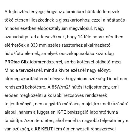
A fejlesztés lényege, hogy az alumínium hőátadó lemezek
tökéletesen illeszkednek a gipszkartonhoz, ezzel a hőátadás
minden esetben elsőosztályúan megvalósul. Nagy
szabadságot ad a tervezőknek, hogy 14 féle hosszméretben
elérhetőek a 333 mm széles raszterhez alkalmazható
hűtő/fűtő elemek, amelyek összekapcsolása kizárólag
PROtec Clix
idomrendszerrel, sorba kötéssel oldható meg.
Mind a tervezésnél, mind a kivitelezésnél nagy előnyt,
időmegtakarítást eredményez, hogy nincs szükség Tichelman
rendszerű bekötésre. A 85W/m2* hűtési teljesítmény, ami
erősen megközelíti a korábbi rézcsöves rendszerek
teljesítményét, nem a gyártó mérésén, majd „kozmetikázásán”
alapul, hanem a független IGTE bevizsgáló laboratóriuma
tanúsítja. Azon területen, ahol ennél is nagyobb teljesítményre
van szükség, a
KE KELIT
fém álmennyezeti rendszerével