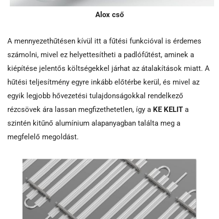
Alox cső
A mennyezethűtésen kívül itt a fűtési funkcióval is érdemes
számolni, mivel ez helyettesítheti a padlófűtést, aminek a
kiépítése jelentős költségekkel járhat az átalakítások miatt. A
hűtési teljesítmény egyre inkább előtérbe kerül, és mivel az
egyik legjobb hővezetési tulajdonságokkal rendelkező
rézcsövek ára lassan megfizethetetlen, így a
KE KELIT
a
szintén kitűnő alumínium alapanyagban találta meg a
megfelelő megoldást.