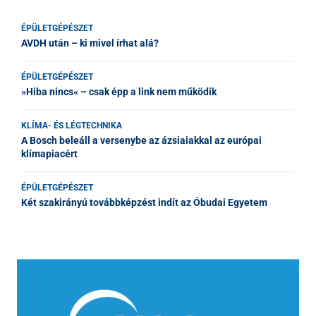
ÉPÜLETGÉPÉSZET
AVDH után – ki mivel írhat alá?
ÉPÜLETGÉPÉSZET
»Hiba nincs« – csak épp a link nem működik
KLÍMA- ÉS LÉGTECHNIKA
A Bosch beleáll a versenybe az ázsiaiakkal az európai
klímapiacért
ÉPÜLETGÉPÉSZET
Két szakirányú továbbképzést indít az Óbudai Egyetem