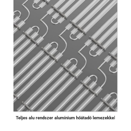
Teljes alu rendszer alumínium hőátadó lemezekke
l