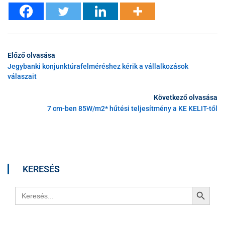
Előző olvasása
Jegybanki konjunktúrafelméréshez kérik a vállalkozások
válaszait
Következő olvasása
7 cm-ben 85W/m2* hűtési teljesítmény a KE KELIT-től
KERESÉS
Search Button
Search
for: