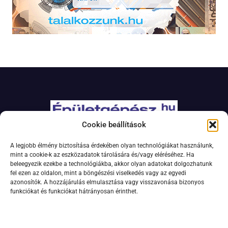
Cookie beállítások
Adatkezelési szabályzat
A legjobb élmény biztosítása érdekében olyan technológiákat használunk,
Jogi nyilatkozat
mint a cookie-k az eszközadatok tárolására és/vagy eléréséhez. Ha
beleegyezik ezekbe a technológiákba, akkor olyan adatokat dolgozhatunk
Kapcsolat
fel ezen az oldalon, mint a böngészési viselkedés vagy az egyedi
Impresszum
azonosítók. A hozzájárulás elmulasztása vagy visszavonása bizonyos
funkciókat és funkciókat hátrányosan érinthet.
Feliratkozás hírlevélre