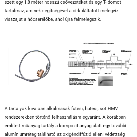
szett egy 1,8 méter hosszú csővezetéket és egy T-idomot
tartalmaz, aminek segítségével a cirkuláltatott melegvíz
visszajut a hőcserélőbe, ahol újra felmelegszik.
A tartályok kiválóan alkalmasak fűtési, hűtési, sőt HMV
rendszerekben történő felhasználásra egyaránt. A korábban
említett műanyag tartály a kompozit anyag alatt egy további
alumíniumréteg található az oxigéndiffúzió elleni védettség