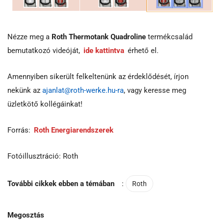
Nézze meg a
Roth Thermotank Quadroline
termékcsalád
bemutatkozó videóját,
ide kattintva
érhető el.
Amennyiben sikerült felkeltenünk az érdeklődését, írjon
nekünk az
ajanlat@roth-werke.hu-ra
, vagy keresse meg
üzletkötő kollégáinkat!
Forrás:
Roth Energiarendszerek
Fotóillusztráció: Roth
További cikkek ebben a témában
:
Roth
Megosztás