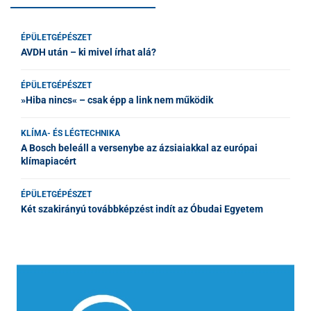
ÉPÜLETGÉPÉSZET
AVDH után – ki mivel írhat alá?
ÉPÜLETGÉPÉSZET
»Hiba nincs« – csak épp a link nem működik
KLÍMA- ÉS LÉGTECHNIKA
A Bosch beleáll a versenybe az ázsiaiakkal az európai
klímapiacért
ÉPÜLETGÉPÉSZET
Két szakirányú továbbképzést indít az Óbudai Egyetem