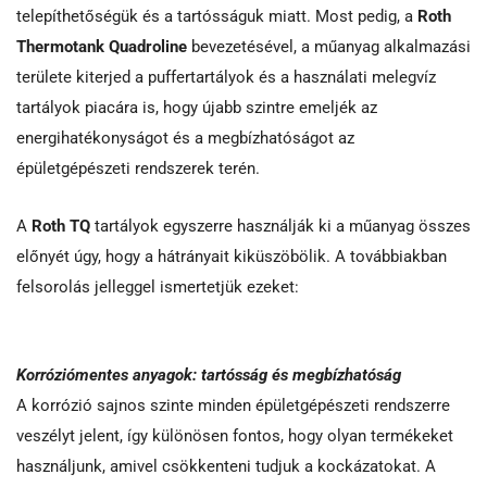
telepíthetőségük és a tartósságuk miatt. Most pedig, a
Roth
Thermotank Quadroline
bevezetésével, a műanyag alkalmazási
területe kiterjed a puffertartályok és a használati melegvíz
tartályok piacára is, hogy újabb szintre emeljék az
energihatékonyságot és a megbízhatóságot az
épületgépészeti rendszerek terén.
A
Roth TQ
tartályok egyszerre használják ki a műanyag összes
előnyét úgy, hogy a hátrányait kiküszöbölik. A továbbiakban
felsorolás jelleggel ismertetjük ezeket:
Korróziómentes anyagok: tartósság és megbízhatóság
A korrózió sajnos szinte minden épületgépészeti rendszerre
veszélyt jelent, így különösen fontos, hogy olyan termékeket
használjunk, amivel csökkenteni tudjuk a kockázatokat. A