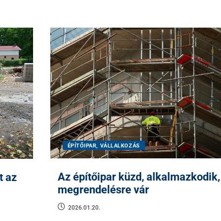
ÉPÍTŐIPAR, VÁLLALKOZÁS
Az építőipar küzd, alkalmazkodik,
t az
megrendelésre vár
2026.01.20.