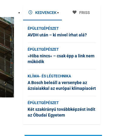
KEDVENCEK
FRISS
ÉPÜLETGÉPÉSZET
AVDH után – ki mivel írhat alá?
ÉPÜLETGÉPÉSZET
»Hiba nincs« – csak épp a link nem
működik
KLÍMA- ÉS LÉGTECHNIKA
A Bosch beleáll a versenybe az
ázsiaiakkal az európai klímapiacért
ÉPÜLETGÉPÉSZET
Két szakirányú továbbképzést indít
az Óbudai Egyetem