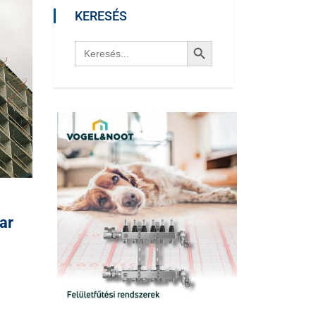
KERESÉS
Search Button
Search
for:
ar