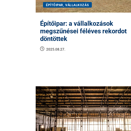
ÉPÍTŐIPAR, VÁLLALKOZÁS
Építőipar: a vállalkozások
megszűnései féléves rekordot
döntöttek
2025.08.27.