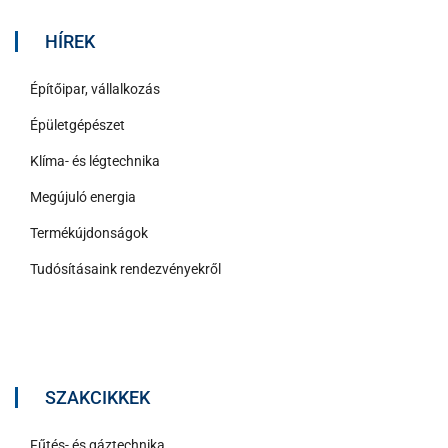
HÍREK
Építőipar, vállalkozás
Épületgépészet
Klíma- és légtechnika
Megújuló energia
Termékújdonságok
Tudósításaink rendezvényekről
SZAKCIKKEK
Fűtés- és gáztechnika