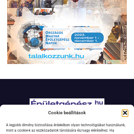
Cookie beállítások
Adatkezelési szabályzat
A legjobb élmény biztosítása érdekében olyan technológiákat használunk,
Jogi nyilatkozat
mint a cookie-k az eszközadatok tárolására és/vagy eléréséhez. Ha