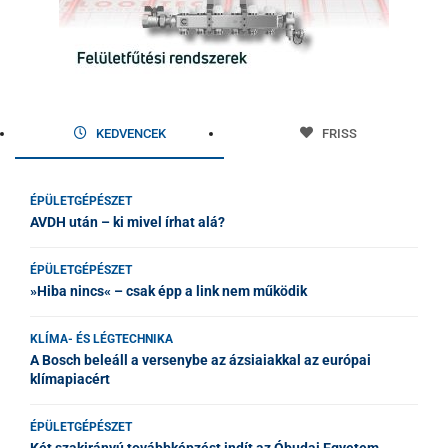
KEDVENCEK
FRISS
ÉPÜLETGÉPÉSZET
AVDH után – ki mivel írhat alá?
ÉPÜLETGÉPÉSZET
»Hiba nincs« – csak épp a link nem működik
KLÍMA- ÉS LÉGTECHNIKA
A Bosch beleáll a versenybe az ázsiaiakkal az európai
klímapiacért
ÉPÜLETGÉPÉSZET
Két szakirányú továbbképzést indít az Óbudai Egyetem