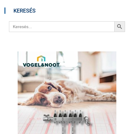
KERESÉS
Search Button
Search
for: