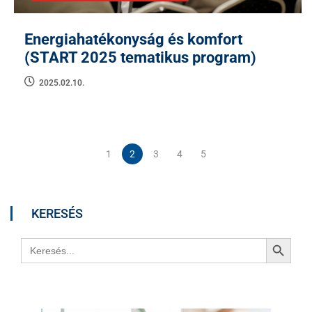
Energiahatékonyság és komfort
(START 2025 tematikus program)
2025.02.10.
1
2
3
4
5
KERESÉS
Search Button
Search
for: