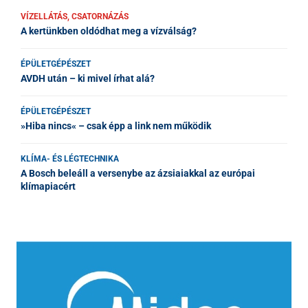
VÍZELLÁTÁS, CSATORNÁZÁS
A kertünkben oldódhat meg a vízválság?
ÉPÜLETGÉPÉSZET
AVDH után – ki mivel írhat alá?
ÉPÜLETGÉPÉSZET
»Hiba nincs« – csak épp a link nem működik
KLÍMA- ÉS LÉGTECHNIKA
A Bosch beleáll a versenybe az ázsiaiakkal az európai
klímapiacért