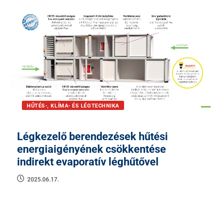
HŰTÉS-, KLÍMA- ÉS LÉGTECHNIKA
Légkezelő berendezések hűtési
energiaigényének csökkentése
indirekt evaporatív léghűtővel
2025.06.17.