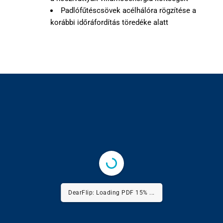
Padlófűtéscsövek acélhálóra rögzítése a
korábbi időráfordítás töredéke alatt
DearFlip: Loading PDF 29% ...