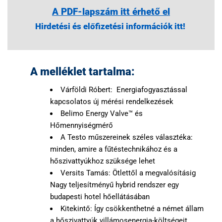
A PDF-lapszám itt érhető el
Hirdetési és előfizetési információk itt!
A melléklet tartalma:
Várföldi Róbert: Energiafogyasztással
kapcsolatos új mérési rendelkezések
Belimo Energy Valve™ és
Hőmennyiségmérő
A Testo műszereinek széles választéka:
minden, amire a fűtéstechnikához és a
hőszivattyúkhoz szüksége lehet
Versits Tamás: Ötlettől a megvalósításig
Nagy teljesítményű hybrid rendszer egy
budapesti hotel hőellátásában
Kitekintő: Így csökkenthetné a német állam
a hőszivattyúk villámosenergia-költségeit