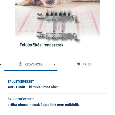
KEDVENCEK
FRISS
ÉPÜLETGÉPÉSZET
AVDH után – ki mivel írhat alá?
ÉPÜLETGÉPÉSZET
»Hiba nincs« – csak épp a link nem működik