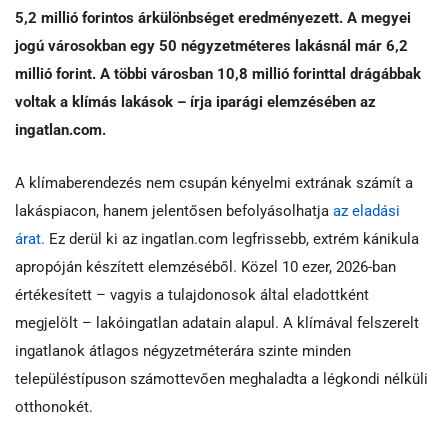
5,2 millió forintos árkülönbséget eredményezett.
A megyei
jogú városokban egy 50 négyzetméteres lakásnál már 6,2
millió forint. A többi városban 10,8 millió forinttal drágábbak
voltak a klímás lakások – írja iparági elemzésében az
ingatlan.com.
A klímaberendezés nem csupán kényelmi extrának számít a
lakáspiacon, hanem jelentősen befolyásolhatja
az eladási
árat.
Ez derül ki az ingatlan.com legfrissebb, extrém kánikula
apropóján készített elemzéséből. Közel 10 ezer, 2026-ban
értékesített – vagyis a tulajdonosok által eladottként
megjelölt – lakóingatlan adatain alapul. A klímával felszerelt
ingatlanok átlagos négyzetméterára szinte minden
településtípuson számottevően meghaladta a légkondi nélküli
otthonokét.