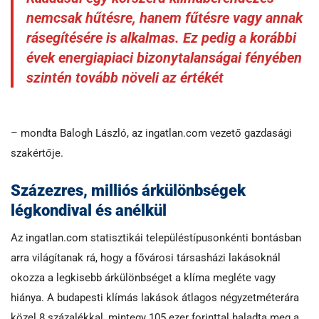
nemcsak hűtésre, hanem fűtésre vagy annak
rásegítésére is alkalmas. Ez pedig a korábbi
évek energiapiaci bizonytalanságai fényében
szintén tovább növeli az értékét
– mondta Balogh László, az ingatlan.com vezető gazdasági
szakértője.
Százezres, milliós árkülönbségek
légkondival és anélkül
Az ingatlan.com statisztikái településtípusonkénti bontásban
arra világítanak rá, hogy a fővárosi társasházi lakásoknál
okozza a legkisebb árkülönbséget a klíma megléte vagy
hiánya. A budapesti klímás lakások átlagos négyzetméterára
közel 8 százalékkal, mintegy 105 ezer forinttal haladta meg a