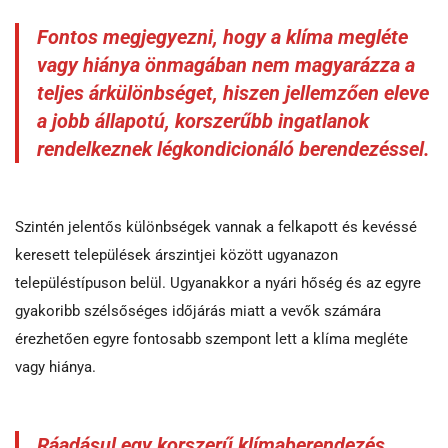
Fontos megjegyezni, hogy a klíma megléte
vagy hiánya önmagában nem magyarázza a
teljes árkülönbséget, hiszen jellemzően eleve
a jobb állapotú, korszerűbb ingatlanok
rendelkeznek légkondicionáló berendezéssel.
Szintén jelentős különbségek vannak a felkapott és kevéssé
keresett települések árszintjei között ugyanazon
településtípuson belül. Ugyanakkor a nyári hőség és az egyre
gyakoribb szélsőséges időjárás miatt a vevők számára
érezhetően egyre fontosabb szempont lett a klíma megléte
vagy hiánya.
Ráadásul egy korszerű klímaberendezés