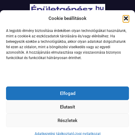
Cookie beállítások
Adatkezelési szabályzat
A legjobb élmény biztosítása érdekében olyan technológiákat használunk,
Jogi nyilatkozat
mint a cookie-k az eszközadatok tárolására és/vagy eléréséhez. Ha
beleegyezik ezekbe a technológiákba, akkor olyan adatokat dolgozhatunk
Kapcsolat
fel ezen az oldalon, mint a böngészési viselkedés vagy az egyedi
Impresszum
azonosítók. A hozzájárulás elmulasztása vagy visszavonása bizonyos
funkciókat és funkciókat hátrányosan érinthet.
Feliratkozás hírlevélre
Elfogad
Elutasít
Részletek
© 2024 Minden jog fenntartva.
Adatkezelési tájékoztató
Jogi nyilatkozat