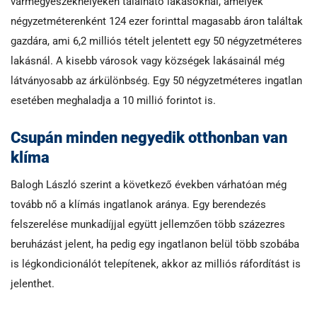
vármegyeszékhelyeken található lakásoknál, amelyek
négyzetméterenként 124 ezer forinttal magasabb áron találtak
gazdára, ami 6,2 milliós tételt jelentett egy 50 négyzetméteres
lakásnál. A kisebb városok vagy községek lakásainál még
látványosabb az árkülönbség. Egy 50 négyzetméteres ingatlan
esetében meghaladja a 10 millió forintot is.
Csupán minden negyedik otthonban van
klíma
Balogh László szerint a következő években várhatóan még
tovább nő a klímás ingatlanok aránya. Egy berendezés
felszerelése munkadíjjal együtt jellemzően több százezres
beruházást jelent, ha pedig egy ingatlanon belül több szobába
is légkondicionálót telepítenek, akkor az milliós ráfordítást is
jelenthet.