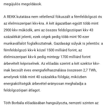
megújulós megoldások.
A REKK kutatása nem véletlenül fókuszált a fémfeldolgozó és
az élelmiszeripari kkv-kra. A két ágazatban együtt több mint
2900 kkv működik, ami az összes feldolgozóipari kkv 43
százalékát jelenti, ezek cégek pedig több mint 90 ezer
munkavállalót foglalkoztatnak. Gazdasági súlyuk is jelentős: a
fémfeldolgozó kkv-k közel 1500 milliárd forint, az
élelmiszeripari kkv-k pedig mintegy 1700 milliárd forint
árbevételt képviselnek. Az előadás szerint a két szektor kkv-
inak becsült éves energiafelhasználása összesen 2,7 TWh,
amelynek több mint 40 százaléka földgáz, miközben
energiaköltségük árbevétel-arányosan meghaladja a
feldolgozóipari átlagot.
Tóth Borbála előadásában hangsúlyozta, nemzeti szinten az