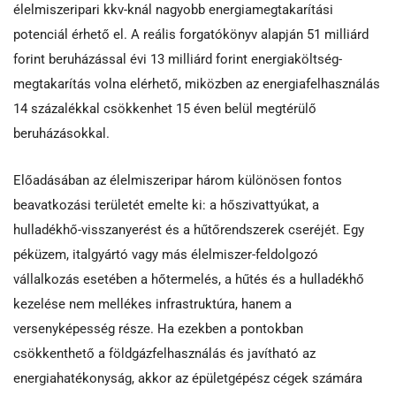
élelmiszeripari kkv-knál nagyobb energiamegtakarítási
potenciál érhető el. A reális forgatókönyv alapján 51 milliárd
forint beruházással évi 13 milliárd forint energiaköltség-
megtakarítás volna elérhető, miközben az energiafelhasználás
14 százalékkal csökkenhet 15 éven belül megtérülő
beruházásokkal.
Előadásában az élelmiszeripar három különösen fontos
beavatkozási területét emelte ki: a hőszivattyúkat, a
hulladékhő-visszanyerést és a hűtőrendszerek cseréjét. Egy
péküzem, italgyártó vagy más élelmiszer-feldolgozó
vállalkozás esetében a hőtermelés, a hűtés és a hulladékhő
kezelése nem mellékes infrastruktúra, hanem a
versenyképesség része. Ha ezekben a pontokban
csökkenthető a földgázfelhasználás és javítható az
energiahatékonyság, akkor az épületgépész cégek számára