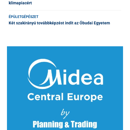
klímapiacért
ÉPÜLETGÉPÉSZET
Két szakirányú továbbképzést indít az Óbudai Egyetem