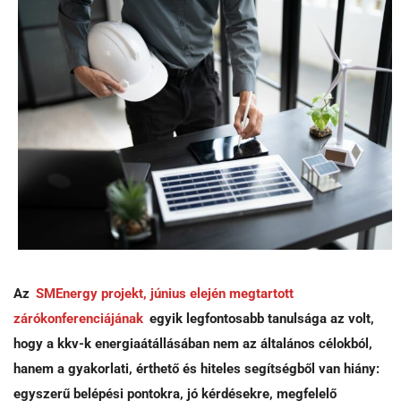
Az
SMEnergy projekt, június elején megtartott
zárókonferenciájának
egyik legfontosabb tanulsága az volt,
hogy a kkv-k energiaátállásában nem az általános célokból,
hanem a gyakorlati, érthető és hiteles segítségből van hiány:
egyszerű belépési pontokra, jó kérdésekre, megfelelő