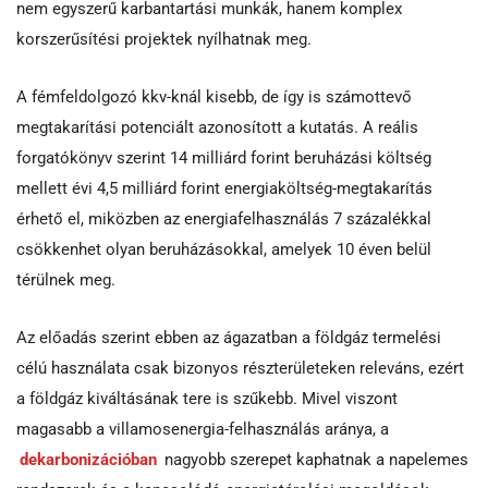
nem egyszerű karbantartási munkák, hanem komplex
korszerűsítési projektek nyílhatnak meg.
A fémfeldolgozó kkv-knál kisebb, de így is számottevő
megtakarítási potenciált azonosított a kutatás. A reális
forgatókönyv szerint 14 milliárd forint beruházási költség
mellett évi 4,5 milliárd forint energiaköltség-megtakarítás
érhető el, miközben az energiafelhasználás 7 százalékkal
csökkenhet olyan beruházásokkal, amelyek 10 éven belül
térülnek meg.
Az előadás szerint ebben az ágazatban a földgáz termelési
célú használata csak bizonyos részterületeken releváns, ezért
a földgáz kiváltásának tere is szűkebb. Mivel viszont
magasabb a villamosenergia-felhasználás aránya, a
dekarbonizációban
nagyobb szerepet kaphatnak a napelemes