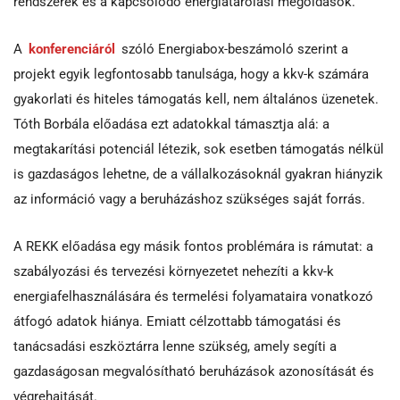
rendszerek és a kapcsolódó energiatárolási megoldások.
A
konferenciáról
szóló Energiabox-beszámoló szerint a
projekt egyik legfontosabb tanulsága, hogy a kkv-k számára
gyakorlati és hiteles támogatás kell, nem általános üzenetek.
Tóth Borbála előadása ezt adatokkal támasztja alá: a
megtakarítási potenciál létezik, sok esetben támogatás nélkül
is gazdaságos lehetne, de a vállalkozásoknál gyakran hiányzik
az információ vagy a beruházáshoz szükséges saját forrás.
A REKK előadása egy másik fontos problémára is rámutat: a
szabályozási és tervezési környezetet nehezíti a kkv-k
energiafelhasználására és termelési folyamataira vonatkozó
átfogó adatok hiánya. Emiatt célzottabb támogatási és
tanácsadási eszköztárra lenne szükség, amely segíti a
gazdaságosan megvalósítható beruházások azonosítását és
végrehajtását.