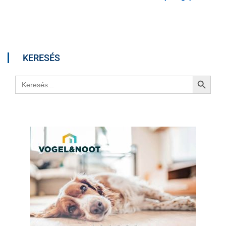
KERESÉS
Search Button
Search
for: