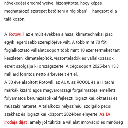
növekedési eredményeivel bizonyította, hogy képes
meghatározó szerepet betölteni a régióban” – hangzott el a
találkozón.
A
Rotovill
az elmúlt években a hazai klímatechnikai piac
egyik legerősebb szereplőjévé vált. A több mint 70 főt
foglalkoztató vállalatcsoport több mint 10 ezer terméket tart
készleten, klímatelepítők, viszonteladók és vállalkozások
ezreit szolgálja ki országszerte. A cégcsoport 2025-ben 15,3
milliárd forintos nettó árbevételt ért el.
A 33 éve alapított Rotovill, az AUX, az RCOOL és a Hitachi
márkák kizárólagos magyarországi forgalmazója, emellett
folyamatos beruházásokkal fejleszti logisztikai, oktatási és
műszaki hátterét. A találkozó helyszínéül szolgáló pécsi
székház és logisztikai központ 2024-ben elnyerte
Az Év
Irodája díjat
, amely jól tükrözi a vállalat innováció és minőség