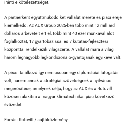
iránti elkötelezettségét.
A partnerként együttműködő két vállalat mérete és piaci ereje
kiemelkedő. Az AUX Group 2025-ben több mint 12 milliárd
dolláros árbevételt ért el, több mint 40 ezer munkavállalót
foglalkoztat, 17 gyártóbázissal és 7 kutatás-fejlesztési
központtal rendelkezik világszerte. A vállalat mára a világ
három legnagyobb légkondicionáló-gyártójának egyikévé vált.
A pécsi találkozó így nem csupán egy diplomáciai látogatás
volt, hanem annak a stratégiai szövetségnek a nyilvános
megerősítése, amelynek célja, hogy az AUX és a Rotovill
közösen alakítsa a magyar klímatechnikai piac következő
évtizedét.
Forrás: Rotovill / sajtóközlemény