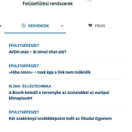
KEDVENCEK
FRISS
ÉPÜLETGÉPÉSZET
AVDH után – ki mivel írhat alá?
ÉPÜLETGÉPÉSZET
»Hiba nincs« – csak épp a link nem működik
KLÍMA- ÉS LÉGTECHNIKA
A Bosch beleáll a versenybe az ázsiaiakkal az európai
klímapiacért
ÉPÜLETGÉPÉSZET
Két szakirányú továbbképzést indít az Óbudai Egyetem