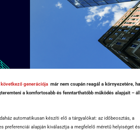
k következő generációja
már nem csupán reagál a környezetére, 
teremteni a komfortosabb és fenntarthatóbb működés alapjait – ál
odaház automatikusan készíti elő a tárgyalókat: az időbeosztás, a
preferenciái alapján kiválasztja a megfelelő méretű helyiséget és