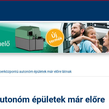
erközpontú autonóm épületek már előre látnak
utonóm épületek már előre