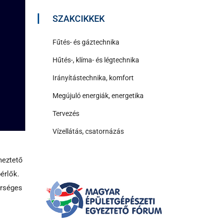
SZAKCIKKEK
Fűtés- és gáztechnika
Hűtés-, klíma- és légtechnika
Irányítástechnika, komfort
Megújuló energiák, energetika
Tervezés
Vízellátás, csatornázás
meztető
bérlők.
erséges