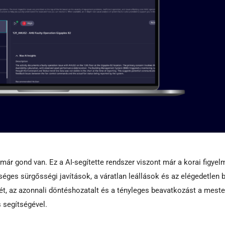
r gond van. Ez a AI-segítette rendszer viszont már a korai figyel
ltséges sürgősségi javítások, a váratlan leállások és az elégedetlen 
sét, az azonnali döntéshozatalt és a tényleges beavatkozást a mest
s segítségével.