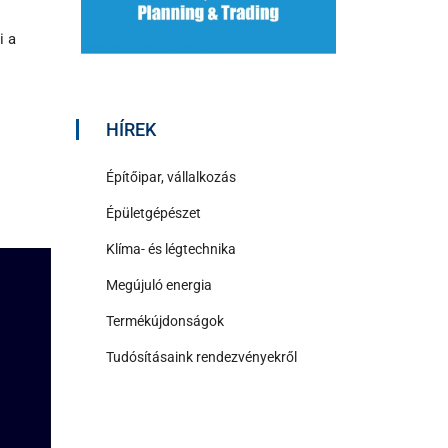
i a
HÍREK
Építőipar, vállalkozás
Épületgépészet
Klíma- és légtechnika
Megújuló energia
Termékújdonságok
Tudósításaink rendezvényekről