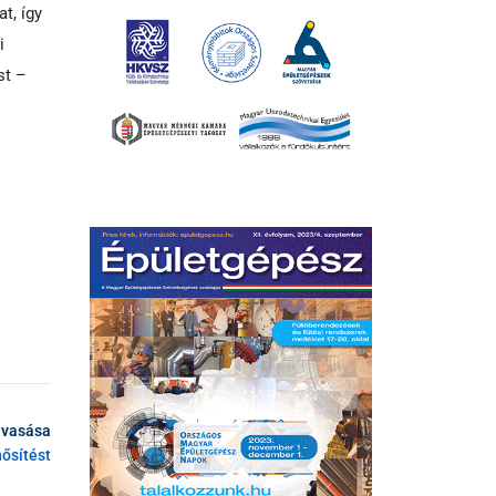
t, így
i
st –
lvasása
nősítést