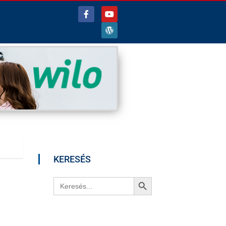
KERESÉS
Search Button
Search
for: