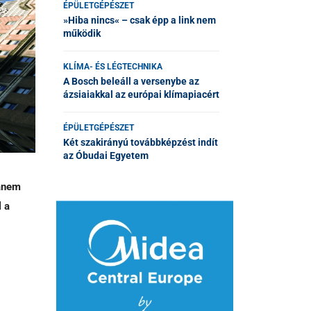
ÉPÜLETGÉPÉSZET
»Hiba nincs« – csak épp a link nem
működik
KLÍMA- ÉS LÉGTECHNIKA
A Bosch beleáll a versenybe az
ázsiaiakkal az európai klímapiacért
ÉPÜLETGÉPÉSZET
Két szakirányú továbbképzést indít
az Óbudai Egyetem
hanem
l a