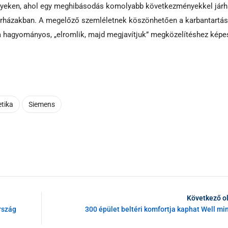
elyeken, ahol egy meghibásodás komolyabb következményekkel járha
kórházakban. A megelőző szemléletnek köszönhetően a karbantartás
a hagyományos, „elromlik, majd megjavítjuk” megközelítéshez képe
etika
Siemens
Következő o
rszág
300 épület beltéri komfortja kaphat Well mi