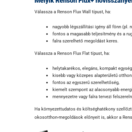
Melyik Renson Flux+ hővisszanye
Válassza a Renson Flux Wall típust, ha:
nagyobb légszállítási igény áll fönn (pl.
fontos a magasabb teljesítmény és a rug
falra szerelhető megoldást keres.
Válassza a Renson Flux Flat típust, ha:
helytakarékos, elegáns, kompakt egység
kisebb vagy közepes alapterületű otthon
fontos az egyszerű szerelhetőség,
kiemelt szempont az alacsonyabb energ
mennyezetre vagy falra tervezi felszereln
Ha környezettudatos és költséghatékony szellőzte
okosotthon-megoldások előnyeit is, akkor a Rens