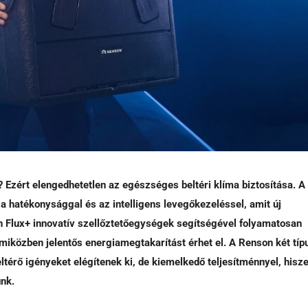
? Ezért elengedhetetlen az egészséges beltéri klíma biztosítása. A
 hatékonysággal és az intelligens levegőkezeléssel, amit új
n Flux+ innovatív szellőztetőegységek segítségével folyamatosan
miközben jelentős energiamegtakarítást érhet el. A Renson két típ
k eltérő igényeket elégítenek ki, de kiemelkedő teljesítménnyel, hisz
ünk.