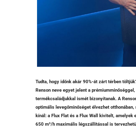
Tudta, hogy időnk akár 90%-át zárt térben töltjük
Renson neve egyet jelent a prémiumminőséggel, a
termékcsaládjukkal ismét bizonyítanak. A Renso
optimális levegőminőséget élvezhet otthonában, 
kínál: a Flux Flat és a Flux Wall kivitelt, amelye
650 m³/h maximális légszállítással is tervezhet