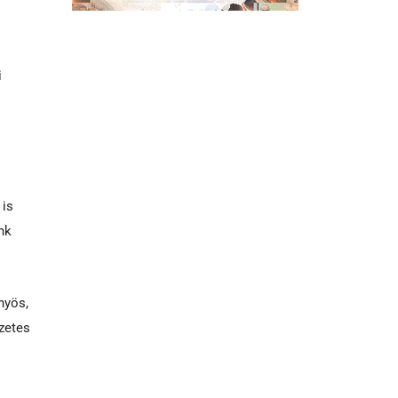
i
 is
nk
nyös,
ezetes