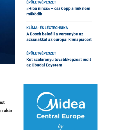
ÉPÜLETGÉPÉSZET
»Hiba nincs« – csak épp a link nem
működik
KLÍMA- ÉS LÉGTECHNIKA
A Bosch beleáll a versenybe az
ázsiaiakkal az európai klímapiacért
ÉPÜLETGÉPÉSZET
Két szakirányú továbbképzést indít
az Óbudai Egyetem
ust
en akár