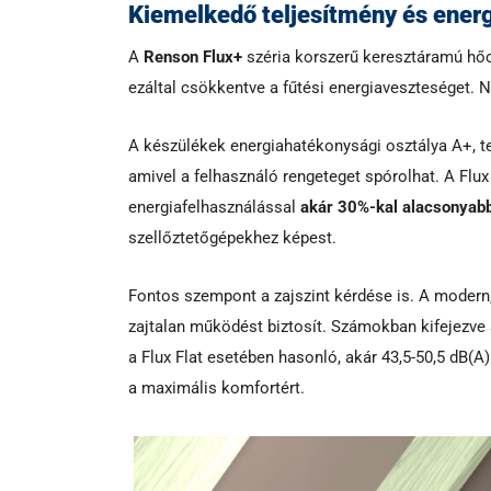
Kiemelkedő teljesítmény és ener
A
Renson Flux+
széria korszerű keresztáramú hőcs
ezáltal csökkentve a fűtési energiaveszteséget. N
A készülékek energiahatékonysági osztálya A+, t
amivel a felhasználó rengeteget spórolhat. A Flux
energiafelhasználással
akár 30%-kal alacsonyabb
szellőztetőgépekhez képest.
Fontos szempont a zajszint kérdése is. A modern
zajtalan működést biztosít. Számokban kifejezve a
a Flux Flat esetében hasonló, akár 43,5-50,5 dB(A
a maximális komfortért.