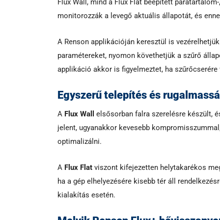
Flux Wall, mind a Flux Flat beépített páratartalo
monitorozzák a levegő aktuális állapotát, és en
A Renson applikációján keresztül is vezérelhetjük 
paramétereket, nyomon követhetjük a szűrő állapo
applikáció akkor is figyelmeztet, ha szűrőcserére
Egyszerű telepítés és rugalmass
A
Flux Wall
elsősorban falra szerelésre készült, é
jelent, ugyanakkor kevesebb kompromisszummal, 
optimalizálni.
A
Flux Flat
viszont kifejezetten helytakarékos me
ha a gép elhelyezésére kisebb tér áll rendelkezé
kialakítás esetén.