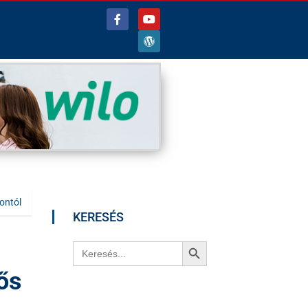
ontól
KERESÉS
Search Button
Search
for:
ős