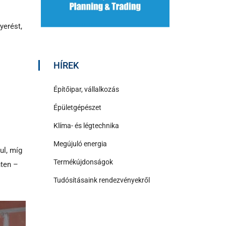
yerést,
HÍREK
Építőipar, vállalkozás
Épületgépészet
Klíma- és légtechnika
Megújuló energia
ul, míg
Termékújdonságok
nten –
Tudósításaink rendezvényekről