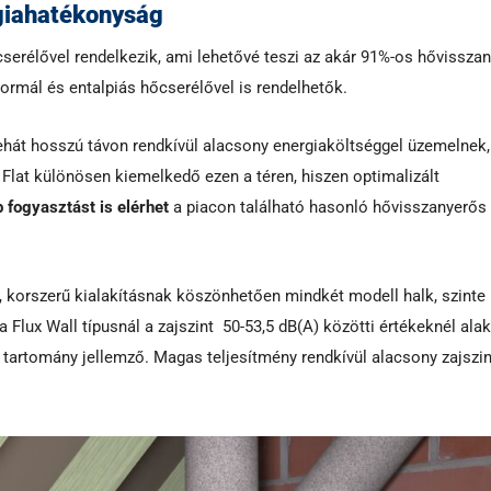
giahatékonyság
erélővel rendelkezik, ami lehetővé teszi az akár 91%-os hővisszan
ormál és entalpiás hőcserélővel is rendelhetők.
ehát hosszú távon rendkívül alacsony energiaköltséggel üzemelnek,
 Flat különösen kiemelkedő ezen a téren, hiszen optimalizált
 fogyasztást is elérhet
a piacon található hasonló hővisszanyerős
, korszerű kialakításnak köszönhetően mindkét modell halk, szinte
 Flux Wall típusnál a zajszint 50-53,5 dB(A) közötti értékeknél alak
) tartomány jellemző. Magas teljesítmény rendkívül alacsony zajszi