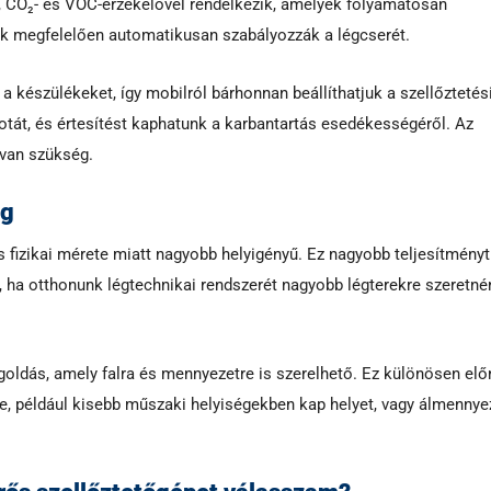
m-, CO₂- és VOC-érzékelővel rendelkezik, amelyek folyamatosan
nek megfelelően automatikusan szabályozzák a légcserét.
a készülékeket, így mobilról bárhonnan beállíthatjuk a szellőztetés
tát, és értesítést kaphatunk a karbantartás esedékességéről. Az
 van szükség.
ág
s fizikai mérete miatt nagyobb helyigényű. Ez nagyobb teljesítményt
ha otthonunk légtechnikai rendszerét nagyobb légterekre szeretné
goldás, amely falra és mennyezetre is szerelhető. Ez különösen elő
sre, például kisebb műszaki helyiségekben kap helyet, vagy álmenny