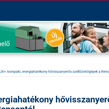
UX+: kompakt, energiahatékony hővisszanyerős szellőztetőgépek a Rens
ergiahatékony hővisszanyer