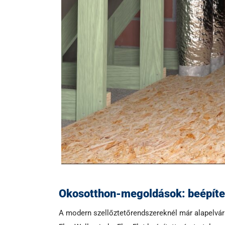
Okosotthon-megoldások: beépített
A modern szellőztetőrendszereknél már alapelvárá