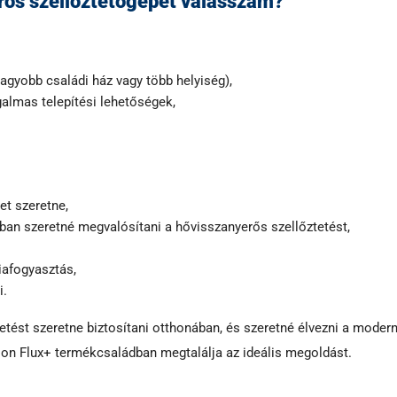
rős szellőztetőgépet válasszam?
 nagyobb családi ház vagy több helyiség),
almas telepítési lehetőségek,
et szeretne,
ban szeretné megvalósítani a hővisszanyerős szellőztetést,
iafogyasztás,
i.
tést szeretne biztosítani otthonában, és szeretné élvezni a moder
on Flux+ termékcsaládban megtalálja az ideális megoldást.