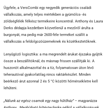
Ügyfele, a VersCombi egy negyedik generációs családi
vállalkozás, amely teljes mértékben a gyümölcs- és
zöldségfélék félkész termékeire koncentrál. Anthony és Laura
Derks dédapja kezdetben közvetlenül a mezőről árulta a
burgonyát, ma pedig már 2600-féle terméket szállít a
vállalkozás a feldolgozóüzemeknek és közétkeztetőknek.
Lenyűgöző logisztika: a ma megrendelt árukat éjszaka gyűjtik
össze a beszállítóknál, és másnap frissen szállítják ki. A
huszonöt alkalmazottal és a tíz, folyamatosan úton lévő
teherautóval gyakorlatilag nincs raktárkészlet. Minden
beérkező árut azonnal 2 és 5 °C közötti hőmérsékletre kell
lehűteni.
„Nálunk az egész csarnok egy nagy hűtőház” – magyarázza
Anthony. „Megbízható hűtéstechnika nélkül a vállalkozásunk