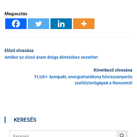
Megosztás
Előző olvasása
Amikor az olcsó áram drága döntéshez vezethet
Következő olvasása
FLUX+: kompakt, energiahatékony hővisszanyerős
szellőztetőgépek a Rensontól
KERESÉS
Search Button
Search
for: