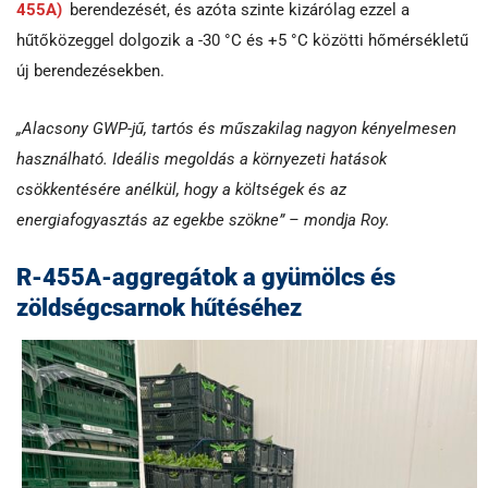
455A)
berendezését, és azóta szinte kizárólag ezzel a
hűtőközeggel dolgozik a -30 °C és +5 °C közötti hőmérsékletű
új berendezésekben.
„Alacsony GWP-jű, tartós és műszakilag nagyon kényelmesen
használható. Ideális megoldás a környezeti hatások
csökkentésére anélkül, hogy a költségek és az
energiafogyasztás az egekbe szökne” – mondja Roy.
R-455A-aggregátok a gyümölcs és
zöldségcsarnok hűtéséhez