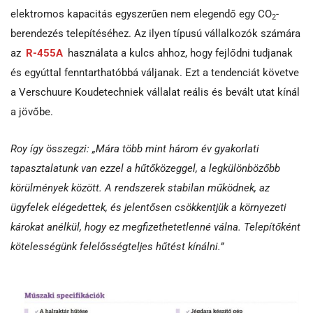
elektromos kapacitás egyszerűen nem elegendő egy CO
-
2
berendezés telepítéséhez. Az ilyen típusú vállalkozók számára
az
R-455A
használata a kulcs ahhoz, hogy fejlődni tudjanak
és egyúttal fenntarthatóbbá váljanak. Ezt a tendenciát követve
a Verschuure Koudetechniek vállalat reális és bevált utat kínál
a jövőbe.
Roy így összegzi: „Mára több mint három év gyakorlati
tapasztalatunk van ezzel a hűtőközeggel, a legkülönbözőbb
körülmények között. A rendszerek stabilan működnek, az
ügyfelek elégedettek, és jelentősen csökkentjük a környezeti
károkat anélkül, hogy ez megfizethetetlenné válna. Telepítőként
kötelességünk felelősségteljes hűtést kínálni.”