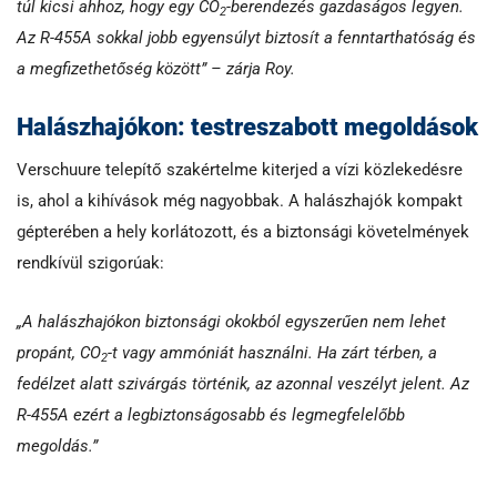
túl kicsi ahhoz, hogy egy CO
-berendezés gazdaságos legyen.
2
Az R-455A sokkal jobb egyensúlyt biztosít a fenntarthatóság és
a megfizethetőség között” – zárja Roy.
Halászhajókon: testreszabott megoldások
Verschuure telepítő szakértelme kiterjed a vízi közlekedésre
is, ahol a kihívások még nagyobbak. A halászhajók kompakt
gépterében a hely korlátozott, és a biztonsági követelmények
rendkívül szigorúak:
„A halászhajókon biztonsági okokból egyszerűen nem lehet
propánt, CO
-t vagy ammóniát használni. Ha zárt térben, a
2
fedélzet alatt szivárgás történik, az azonnal veszélyt jelent. Az
R-455A ezért a legbiztonságosabb és legmegfelelőbb
megoldás.”