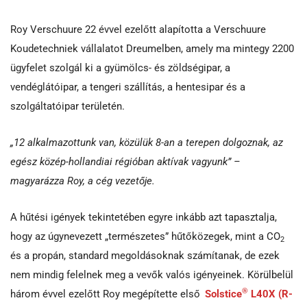
Roy Verschuure 22 évvel ezelőtt alapította a Verschuure
Koudetechniek vállalatot Dreumelben, amely ma mintegy 2200
ügyfelet szolgál ki a gyümölcs- és zöldségipar, a
vendéglátóipar, a tengeri szállítás, a hentesipar és a
szolgáltatóipar területén.
„12 alkalmazottunk van, közülük 8-an a terepen dolgoznak, az
egész közép-hollandiai régióban aktívak vagyunk” –
magyarázza Roy, a cég vezetője.
A hűtési igények tekintetében egyre inkább azt tapasztalja,
hogy az úgynevezett „természetes” hűtőközegek, mint a CO
2
és a propán, standard megoldásoknak számítanak, de ezek
nem mindig felelnek meg a vevők valós igényeinek. Körülbelül
®
három évvel ezelőtt Roy megépítette első
Solstice
L40X (R-