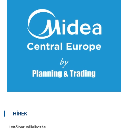
HÍREK
Építőipar, vállalkozás