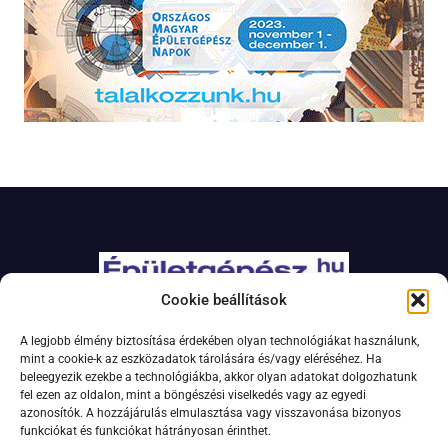
Cookie beállítások
Adatkezelési szabályzat
A legjobb élmény biztosítása érdekében olyan technológiákat használunk,
Jogi nyilatkozat
mint a cookie-k az eszközadatok tárolására és/vagy eléréséhez. Ha
beleegyezik ezekbe a technológiákba, akkor olyan adatokat dolgozhatunk
Kapcsolat
fel ezen az oldalon, mint a böngészési viselkedés vagy az egyedi
Impresszum
azonosítók. A hozzájárulás elmulasztása vagy visszavonása bizonyos
funkciókat és funkciókat hátrányosan érinthet.