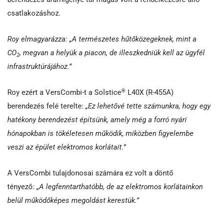
csatlakozáshoz.
Roy elmagyarázza: „A természetes hűtőközegeknek, mint a
CO
, megvan a helyük a piacon, de illeszkedniük kell az ügyfél
2
infrastruktúrájához.”
®
Roy ezért a VersCombi-t a Solstice
L40X (R-455A)
berendezés felé terelte:
„Ez lehetővé tette számunkra, hogy egy
hatékony berendezést építsünk, amely még a forró nyári
hónapokban is tökéletesen működik, miközben figyelembe
veszi az épület elektromos korlátait.”
A VersCombi tulajdonosai számára ez volt a döntő
tényező:
„A legfenntarthatóbb, de az elektromos korlátainkon
belül működőképes megoldást kerestük.”