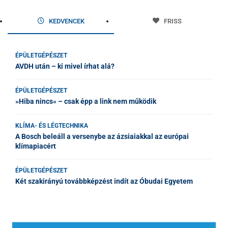
KEDVENCEK
FRISS
ÉPÜLETGÉPÉSZET
AVDH után – ki mivel írhat alá?
ÉPÜLETGÉPÉSZET
»Hiba nincs« – csak épp a link nem működik
KLÍMA- ÉS LÉGTECHNIKA
A Bosch beleáll a versenybe az ázsiaiakkal az európai
klímapiacért
ÉPÜLETGÉPÉSZET
Két szakirányú továbbképzést indít az Óbudai Egyetem