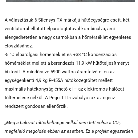
A választásuk 6 Silensys TX márkájú hűtőegységre esett, két,
ventilátorral ellátott elpárologtatóval kombinálva, ami
elengedhetetlen a nagy csarnokban a hőmérséklet egyenletes
eloszlásához.
-5 °C elpárolgási hőmérséklet és +38 °C kondenzációs
hőmérséklet mellett a berendezés 11,9 kW hűtőteljesítményt
biztosít. A mindössze 5900 wattos áramfelvétel és az
egységenkénti 4,9 kg R-455A hűtőközegtöltet mellett
maximális hatékonyság érhető el – az elektromos hálózat
túlterhelése nélkül. A Pego TTL-szabályozók az egész
rendszert gondosan ellenőrzik.
„Még a hálózat túlterheltsége nélkül sem lett volna a CO
2
megfelelő megoldás ebben az esetben. Ez a projekt egyszerűen