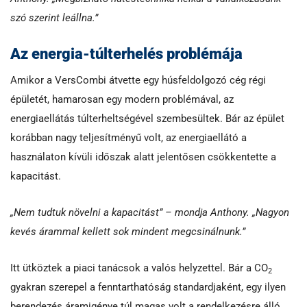
szó szerint leállna.”
Az energia-túlterhelés problémája
Amikor a VersCombi átvette egy húsfeldolgozó cég régi
épületét, hamarosan egy modern problémával, az
energiaellátás túlterheltségével szembesültek. Bár az épület
korábban nagy teljesítményű volt, az energiaellátó a
használaton kívüli időszak alatt jelentősen csökkentette a
kapacitást.
„Nem tudtuk növelni a kapacitást” – mondja Anthony. „Nagyon
kevés árammal kellett sok mindent megcsinálnunk.”
Itt ütköztek a piaci tanácsok a valós helyzettel. Bár a CO
2
gyakran szerepel a fenntarthatóság standardjaként, egy ilyen
berendezés áramigénye túl magas volt a rendelkezésre álló