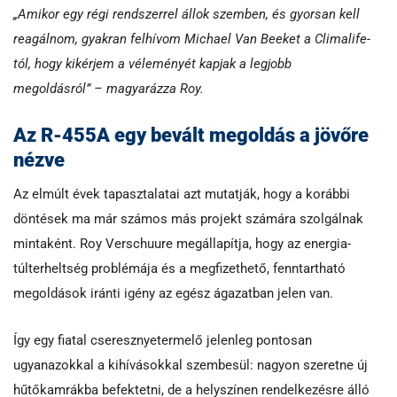
„Amikor egy régi rendszerrel állok szemben, és gyorsan kell
reagálnom, gyakran felhívom Michael Van Beeket a Climalife-
tól, hogy kikérjem a véleményét kapjak a legjobb
megoldásról” – magyarázza Roy.
Az R-455A egy bevált megoldás a jövőre
nézve
Az elmúlt évek tapasztalatai azt mutatják, hogy a korábbi
döntések ma már számos más projekt számára szolgálnak
mintaként. Roy Verschuure megállapítja, hogy az energia-
túlterheltség problémája és a megfizethető, fenntartható
megoldások iránti igény az egész ágazatban jelen van.
Így egy fiatal cseresznyetermelő jelenleg pontosan
ugyanazokkal a kihívásokkal szembesül: nagyon szeretne új
hűtőkamrákba befektetni, de a helyszínen rendelkezésre álló