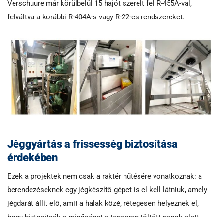
Verschuure már körülbelül 15 hajót szerelt fel R-455A-val,
felváltva a korábbi R-404A-s vagy R-22-es rendszereket.
Jéggyártás a frissesség biztosítása
érdekében
Ezek a projektek nem csak a raktér hűtésére vonatkoznak: a
berendezéseknek egy jégkészítő gépet is el kell látniuk, amely
jégdarát állít elő, amit a halak közé, rétegesen helyeznek el,