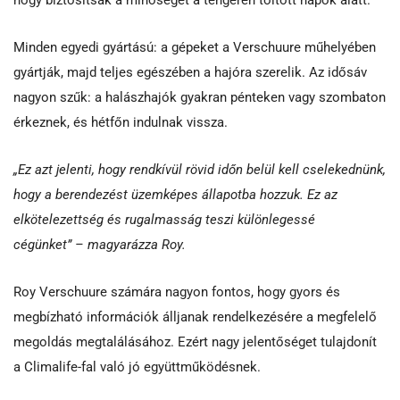
hogy biztosítsák a minőséget a tengeren töltött napok alatt.
Minden egyedi gyártású: a gépeket a Verschuure műhelyében
gyártják, majd teljes egészében a hajóra szerelik. Az idősáv
nagyon szűk: a halászhajók gyakran pénteken vagy szombaton
érkeznek, és hétfőn indulnak vissza.
„Ez azt jelenti, hogy rendkívül rövid időn belül kell cselekednünk,
hogy a berendezést üzemképes állapotba hozzuk. Ez az
elkötelezettség és rugalmasság teszi különlegessé
cégünket” – magyarázza Roy.
Roy Verschuure számára nagyon fontos, hogy gyors és
megbízható információk álljanak rendelkezésére a megfelelő
megoldás megtalálásához. Ezért nagy jelentőséget tulajdonít
a Climalife-fal való jó együttműködésnek.