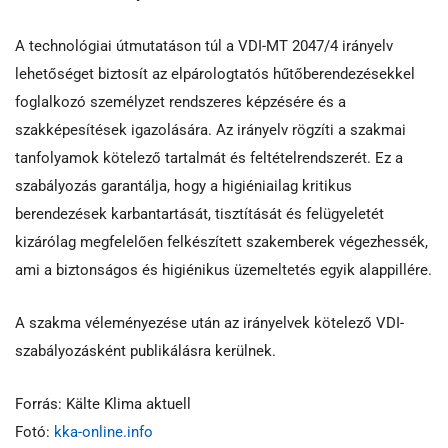
A technológiai útmutatáson túl a VDI-MT 2047/4 irányelv
lehetőséget biztosít az elpárologtatós hűtőberendezésekkel
foglalkozó személyzet rendszeres képzésére és a
szakképesítések igazolására. Az irányelv rögzíti a szakmai
tanfolyamok kötelező tartalmát és feltételrendszerét. Ez a
szabályozás garantálja, hogy a higiéniailag kritikus
berendezések karbantartását, tisztítását és felügyeletét
kizárólag megfelelően felkészített szakemberek végezhessék,
ami a biztonságos és higiénikus üzemeltetés egyik alappillére.
A szakma véleményezése után az irányelvek kötelező VDI-
szabályozásként publikálásra kerülnek.
Forrás: Kälte Klima aktuell
Fotó:
kka-online.info