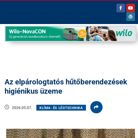
Az elpárologtatós hűtőberendezések
higiénikus üzeme
2026.05.07.
KLÍMA- ÉS LÉGTECHNIKA