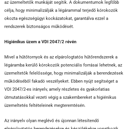
az üzemeltetők munkáját segítik. A dokumentumok legfőbb
célja, hogy minimalizálják a légárammal terjedő kórokozók
okozta egészségügyi kockázatokat, garantálva ezzel a
rendszerek biztonságos működését.
Higiénikus üzem a VDI 2047/2 révén
Mivel a hűtőtornyok és az elpárologtatós hűtőrendszerek a
légáramba kerülő kórokozók potenciális forrásai lehetnek, az
üzemeltetők felelőssége, hogy minimalizálják a berendezések
működéséből fakadó veszélyeket. Ebben nyújt segítséget a
VDI 2047/2-es irányelv, amely részletes és gyakorlatias
útmutatásokkal vezeti végig a szakembereket a higiénikus
üzemeltetés feltételeinek megteremtésén.
Az irányelv olyan meglévő és újonnan létesítendő
elpárologtatós berendezésekre és készülékekre vonatkozik,