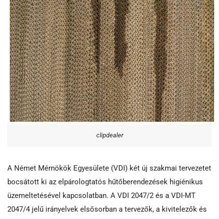
clipdealer
A Német Mérnökök Egyesülete (VDI) két új szakmai tervezetet
bocsátott ki az elpárologtatós hűtőberendezések higiénikus
üzemeltetésével kapcsolatban. A VDI 2047/2 és a VDI-MT
2047/4 jelű irányelvek elsősorban a tervezők, a kivitelezők és