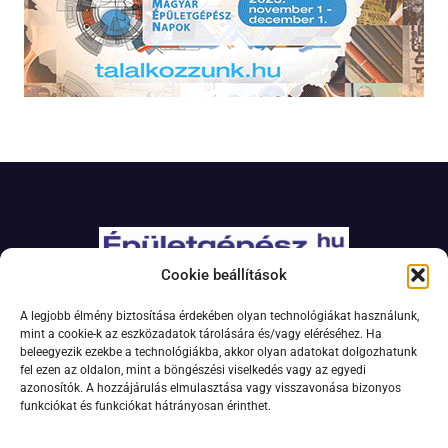
Cookie beállítások
Adatkezelési szabályzat
A legjobb élmény biztosítása érdekében olyan technológiákat használunk,
Jogi nyilatkozat
mint a cookie-k az eszközadatok tárolására és/vagy eléréséhez. Ha
beleegyezik ezekbe a technológiákba, akkor olyan adatokat dolgozhatunk
Kapcsolat
fel ezen az oldalon, mint a böngészési viselkedés vagy az egyedi
Impresszum
azonosítók. A hozzájárulás elmulasztása vagy visszavonása bizonyos
funkciókat és funkciókat hátrányosan érinthet.
Feliratkozás hírlevélre