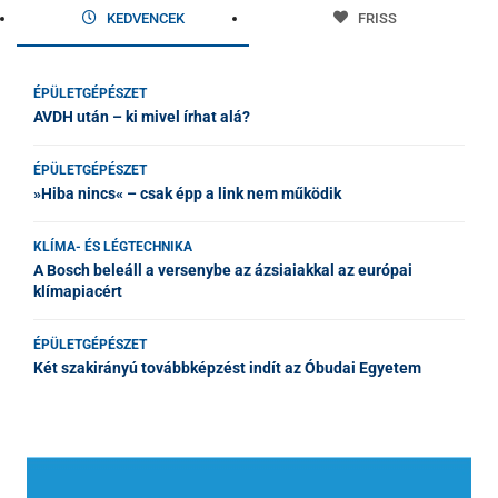
KEDVENCEK
FRISS
ÉPÜLETGÉPÉSZET
AVDH után – ki mivel írhat alá?
ÉPÜLETGÉPÉSZET
»Hiba nincs« – csak épp a link nem működik
KLÍMA- ÉS LÉGTECHNIKA
A Bosch beleáll a versenybe az ázsiaiakkal az európai
klímapiacért
ÉPÜLETGÉPÉSZET
Két szakirányú továbbképzést indít az Óbudai Egyetem