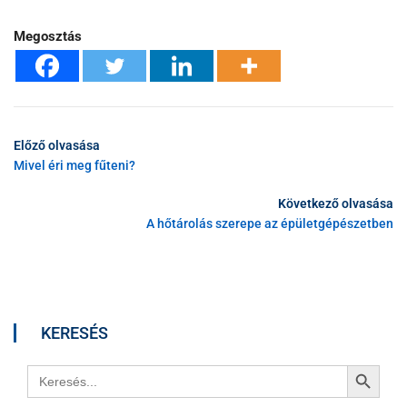
Megosztás
Előző olvasása
Mivel éri meg fűteni?
Következő olvasása
A hőtárolás szerepe az épületgépészetben
KERESÉS
Search Button
Search
for: