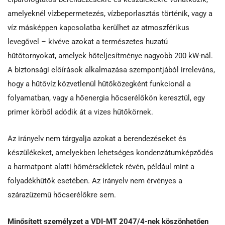
amelyeknél vízbepermetezés, vízbeporlasztás történik, vagy a
víz másképpen kapcsolatba kerülhet az atmoszférikus
levegővel – kivéve azokat a természetes huzatú
hűtőtornyokat, amelyek hőteljesítménye nagyobb 200 kW-nál.
A biztonsági előírások alkalmazása szempontjából irreleváns,
hogy a hűtővíz közvetlenül hűtőközegként funkcionál a
folyamatban, vagy a hőenergia hőcserélőkön keresztül, egy
primer körből adódik át a vizes hűtőkörnek.
Az irányelv nem tárgyalja azokat a berendezéseket és
készülékeket, amelyekben lehetséges kondenzátumképződés
a harmatpont alatti hőmérsékletek révén, például mint a
folyadékhűtők esetében. Az irányelv nem érvényes a
szárazüzemű hőcserélőkre sem.
Minősített személyzet a VDI-MT 2047/4-nek köszönhetően