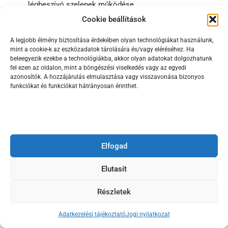
légbeszívó szelepek működése.
Dugulásvizsgálat
Cookie beállítások
– szükség esetén kamerás vizsgálat a strang alsó
szakaszán és a vízszintes gyűjtőkben.
A legjobb élmény biztosítása érdekében olyan technológiákat használunk,
mint a cookie-k az eszközadatok tárolására és/vagy eléréséhez. Ha
Beavatkozási terv
beleegyezik ezekbe a technológiákba, akkor olyan adatokat dolgozhatunk
– tetőszellőző kiépítése/helyreállítása,
fel ezen az oldalon, mint a böngészési viselkedés vagy az egyedi
– mellékventiláció (strangba visszakötött szellőző)
azonosítók. A hozzájárulás elmulasztása vagy visszavonása bizonyos
funkciókat és funkciókat hátrányosan érinthet.
létesítése,
– kedvezőtlen idomok, hirtelen törések korrekciója,
– lokális depresszió csökkentésére AAV, pozitív
nyomáscsúcsok mérséklésére – ha indokolt – pozitív
nyomáscsillapító.
Elfogad
Üzemeltetési és karbantartási javaslatok
Elutasít
A strangszellőzés helyes kialakítása mellett az üzemeltetés
Részletek
és a karbantartás is fontos szerepet játszik a rendszer hosszú
távú megbízhatóságában.
Adatkezelési tájékoztató
Jogi nyilatkozat