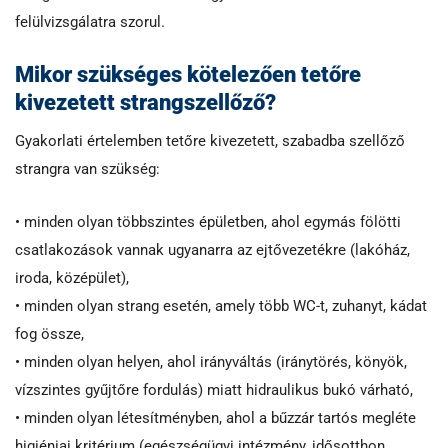
felülvizsgálatra szorul.
Mikor szükséges kötelezően tetőre
kivezetett strangszellőző?
Gyakorlati értelemben tetőre kivezetett, szabadba szellőző
strangra van szükség:
• minden olyan többszintes épületben, ahol egymás fölötti
csatlakozások vannak ugyanarra az ejtővezetékre (lakóház,
iroda, középület),
• minden olyan strang esetén, amely több WC-t, zuhanyt, kádat
fog össze,
• minden olyan helyen, ahol irányváltás (iránytörés, könyök,
vízszintes gyűjtőre fordulás) miatt hidraulikus bukó várható,
• minden olyan létesítményben, ahol a bűzzár tartós megléte
higiéniai kritérium (egészségügyi intézmény, idősotthon,