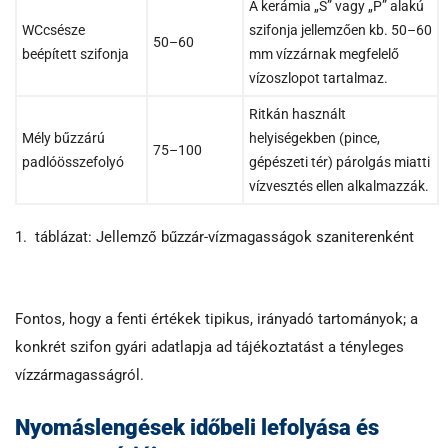
A kerámia „S” vagy „P” alakú
WCcsésze
szifonja jellemzően kb. 50–60
50–60
beépített szifonja
mm vízzárnak megfelelő
vízoszlopot tartalmaz.
Ritkán használt
Mély bűzzárú
helyiségekben (pince,
75–100
padlóösszefolyó
gépészeti tér) párolgás miatti
vízvesztés ellen alkalmazzák.
1. táblázat: Jellemző bűzzár-vízmagasságok szaniterenként
Fontos, hogy a fenti értékek tipikus, irányadó tartományok; a
konkrét szifon gyári adatlapja ad tájékoztatást a tényleges
vízzármagasságról.
Nyomáslengések időbeli lefolyása és