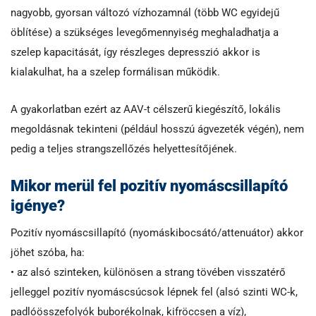
nagyobb, gyorsan változó vízhozamnál (több WC egyidejű
öblítése) a szükséges levegőmennyiség meghaladhatja a
szelep kapacitását, így részleges depresszió akkor is
kialakulhat, ha a szelep formálisan működik.
A gyakorlatban ezért az AAV-t célszerű kiegészítő, lokális
megoldásnak tekinteni (például hosszú ágvezeték végén), nem
pedig a teljes strangszellőzés helyettesítőjének.
Mikor merül fel pozitív nyomáscsillapító
igénye?
Pozitív nyomáscsillapító (nyomáskibocsátó/attenuátor) akkor
jöhet szóba, ha:
• az alsó szinteken, különösen a strang tövében visszatérő
jelleggel pozitív nyomáscsúcsok lépnek fel (alsó szinti WC-k,
padlóösszefolyók buborékolnak, kifröccsen a víz),