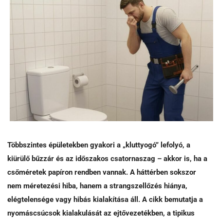
Többszintes épületekben gyakori a „kluttyogó” lefolyó, a
kiürülő bűzzár és az időszakos csatornaszag – akkor is, ha a
csőméretek papíron rendben vannak. A háttérben sokszor
nem méretezési hiba, hanem a strangszellőzés hiánya,
elégtelensége vagy hibás kialakítása áll. A cikk bemutatja a
nyomáscsúcsok kialakulását az ejtővezetékben, a tipikus