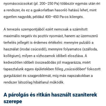
nyomáscsúcsokat (pl. 200–250 Pa) többször egymás után éri
a rendszer, és ez a gyakorlatban hasonló hatású lehet, mint
egyetlen nagyobb, például 400–450 Pa-os kilengés.
A tervezés szempontjából ezért nemcsak a számított
maximális negatív és pozitív nyomást, hanem az üzemszerű
terhelés jellegét is érdemes értékelni: mennyire pulzáló a
használat (irodai csúcsidő), mennyire folyamatos (szálloda,
kollégium), milyen a vízhozamok időbeli eloszlása. A
kedvezőtlen időbeli összeadódás jól magyarázza, miért
tapasztalunk egyes épületekben főleg „csúcsidőben” fokozott
gurgulázást és szagproblémát, míg más napszakokban a
rendszer látszólag hibátlanul működik.
A párolgás és ritkán használt szaniterek
szerepe