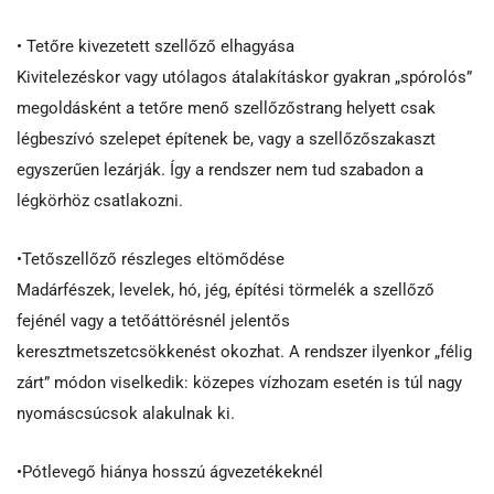
• Tetőre kivezetett szellőző elhagyása
Kivitelezéskor vagy utólagos átalakításkor gyakran „spórolós”
megoldásként a tetőre menő szellőzőstrang helyett csak
légbeszívó szelepet építenek be, vagy a szellőzőszakaszt
egyszerűen lezárják. Így a rendszer nem tud szabadon a
légkörhöz csatlakozni.
•Tetőszellőző részleges eltömődése
Madárfészek, levelek, hó, jég, építési törmelék a szellőző
fejénél vagy a tetőáttörésnél jelentős
keresztmetszetcsökkenést okozhat. A rendszer ilyenkor „félig
zárt” módon viselkedik: közepes vízhozam esetén is túl nagy
nyomáscsúcsok alakulnak ki.
•Pótlevegő hiánya hosszú ágvezetékeknél