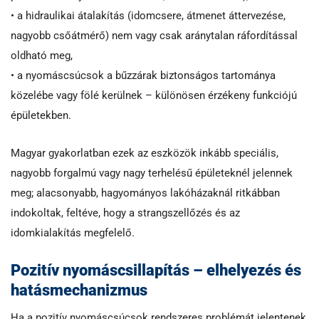
• a hidraulikai átalakítás (idomcsere, átmenet áttervezése,
nagyobb csőátmérő) nem vagy csak aránytalan ráfordítással
oldható meg,
• a nyomáscsúcsok a bűzzárak biztonságos tartománya
közelébe vagy fölé kerülnek – különösen érzékeny funkciójú
épületekben.
Magyar gyakorlatban ezek az eszközök inkább speciális,
nagyobb forgalmú vagy nagy terhelésű épületeknél jelennek
meg; alacsonyabb, hagyományos lakóházaknál ritkábban
indokoltak, feltéve, hogy a strangszellőzés és az
idomkialakítás megfelelő.
Pozitív nyomáscsillapítás – elhelyezés és
hatásmechanizmus
Ha a pozitív nyomáscsúcsok rendszeres problémát jelentenek,