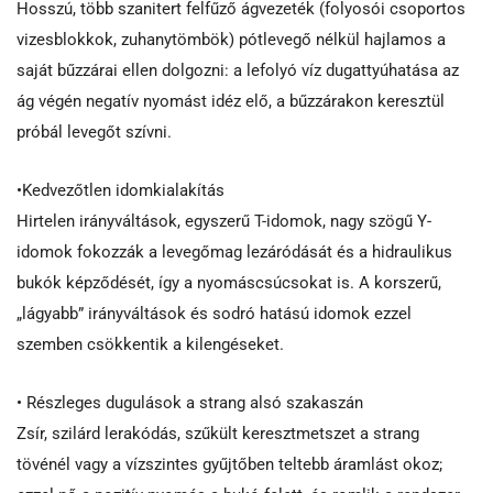
Hosszú, több szanitert felfűző ágvezeték (folyosói csoportos
vizesblokkok, zuhanytömbök) pótlevegő nélkül hajlamos a
saját bűzzárai ellen dolgozni: a lefolyó víz dugattyúhatása az
ág végén negatív nyomást idéz elő, a bűzzárakon keresztül
próbál levegőt szívni.
•Kedvezőtlen idomkialakítás
Hirtelen irányváltások, egyszerű T-idomok, nagy szögű Y-
idomok fokozzák a levegőmag lezáródását és a hidraulikus
bukók képződését, így a nyomáscsúcsokat is. A korszerű,
„lágyabb” irányváltások és sodró hatású idomok ezzel
szemben csökkentik a kilengéseket.
• Részleges dugulások a strang alsó szakaszán
Zsír, szilárd lerakódás, szűkült keresztmetszet a strang
tövénél vagy a vízszintes gyűjtőben teltebb áramlást okoz;