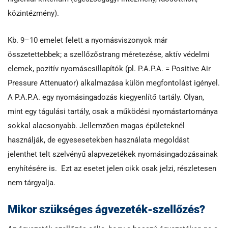
közintézmény).
Kb. 9–10 emelet felett a nyomásviszonyok már
összetettebbek; a szellőzőstrang méretezése, aktív védelmi
elemek, pozitív nyomáscsillapítók (pl. P.A.P.A. = Positive Air
Pressure Attenuator) alkalmazása külön megfontolást igényel.
A P.A.P.A. egy nyomásingadozás kiegyenlítő tartály. Olyan,
mint egy tágulási tartály, csak a működési nyomástartománya
sokkal alacsonyabb. Jellemzően magas épületeknél
használják, de egyesesetekben használata megoldást
jelenthet telt szelvényű alapvezetékek nyomásingadozásainak
enyhítésére is. Ezt az esetet jelen cikk csak jelzi, részletesen
nem tárgyalja.
Mikor szükséges ágvezeték-szellőzés?