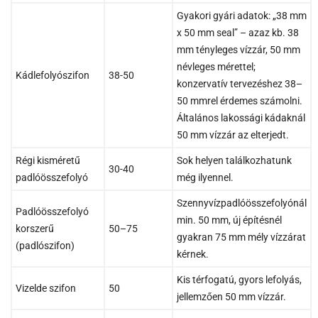
Gyakori gyári adatok: „38 mm
x 50 mm seal” – azaz kb. 38
mm tényleges vízzár, 50 mm
névleges mérettel;
Kádlefolyószifon
38-50
konzervatív tervezéshez 38–
50 mmrel érdemes számolni.
Általános lakossági kádaknál
50 mm vízzár az elterjedt.
Régi kisméretű
Sok helyen találkozhatunk
30-40
padlóösszefolyó
még ilyennel.
Szennyvízpadlóösszefolyónál
Padlóösszefolyó
min. 50 mm, új építésnél
korszerű
50–75
gyakran 75 mm mély vízzárat
(padlószifon)
kérnek.
Kis térfogatú, gyors lefolyás,
Vizelde szifon
50
jellemzően 50 mm vízzár.