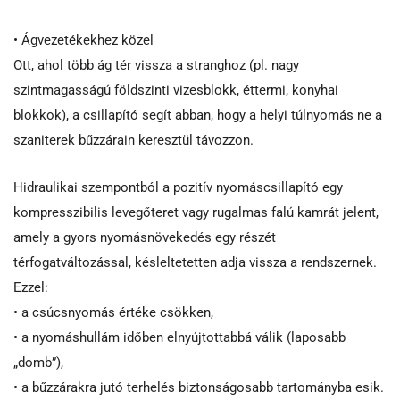
• Ágvezetékekhez közel
Ott, ahol több ág tér vissza a stranghoz (pl. nagy
szintmagasságú földszinti vizesblokk, éttermi, konyhai
blokkok), a csillapító segít abban, hogy a helyi túlnyomás ne a
szaniterek bűzzárain keresztül távozzon.
Hidraulikai szempontból a pozitív nyomáscsillapító egy
kompresszibilis levegőteret vagy rugalmas falú kamrát jelent,
amely a gyors nyomásnövekedés egy részét
térfogatváltozással, késleltetetten adja vissza a rendszernek.
Ezzel:
• a csúcsnyomás értéke csökken,
• a nyomáshullám időben elnyújtottabbá válik (laposabb
„domb”),
• a bűzzárakra jutó terhelés biztonságosabb tartományba esik.