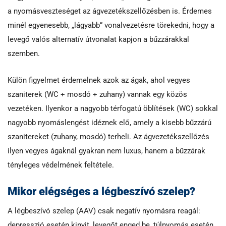
a nyomásveszteséget az ágvezetékszellőzésben is. Érdemes
minél egyenesebb, „lágyabb” vonalvezetésre törekedni, hogy a
levegő valós alternatív útvonalat kapjon a bűzzárakkal
szemben.
Külön figyelmet érdemelnek azok az ágak, ahol vegyes
szaniterek (WC + mosdó + zuhany) vannak egy közös
vezetéken. Ilyenkor a nagyobb térfogatú öblítések (WC) sokkal
nagyobb nyomáslengést idéznek elő, amely a kisebb bűzzárú
szanitereket (zuhany, mosdó) terheli. Az ágvezetékszellőzés
ilyen vegyes ágaknál gyakran nem luxus, hanem a bűzzárak
tényleges védelmének feltétele.
Mikor elégséges a légbeszívó szelep?
A légbeszívó szelep (AAV) csak negatív nyomásra reagál:
depresszió esetén kinyit, levegőt enged be, túlnyomás esetén