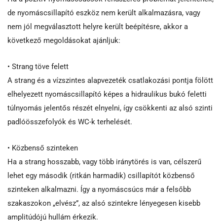
de nyomáscsillapító eszköz nem került alkalmazásra, vagy
nem jól megválasztott helyre került beépítésre, akkor a
következő megoldásokat ajánljuk:
• Strang töve felett
A strang és a vízszintes alapvezeték csatlakozási pontja fölött
elhelyezett nyomáscsillapító képes a hidraulikus bukó feletti
túlnyomás jelentős részét elnyelni, így csökkenti az alsó szinti
padlóösszefolyók és WC-k terhelését.
• Közbenső szinteken
Ha a strang hosszabb, vagy több iránytörés is van, célszerű
lehet egy második (ritkán harmadik) csillapítót közbenső
szinteken alkalmazni. Így a nyomáscsúcs már a felsőbb
szakaszokon „elvész”, az alsó szintekre lényegesen kisebb
amplitúdójú hullám érkezik.