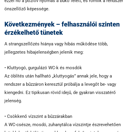
ezzel nő a pozitív nyomás a bukó felett, és romlik a rendszer
önszellőző képessége.
Következmények – felhasználói szinten
érzékelhető tünetek
A strangszellőzés hiánya vagy hibás működése több,
jellegzetes hibajelenségben jelenik meg:
• Kluttyogó, gurgulázó WC-k és mosdók
Az öblítés után hallható „kluttyogás” annak jele, hogy a
rendszer a bűzzáron keresztül próbálja a levegőt be- vagy
kiengedni. Ez tipikusan rövid idejű, de gyakran visszatérő
jelenség.
• Csökkenő vízszint a bűzzárakban
A WC-csésze, mosdó, zuhanytálca vízszintje észrevehetően