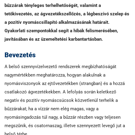
bűzzárak tényleges terhelhetőségét, valamint a
tetőkivezetés, az ágvezetékszellőzés, a légbeszívó szelep és
a pozitív nyomáscsillapító alkalmazásának határait.
Gyakorlati szempontokkal segít a hibák felismerésében,
javításában és az üzemeltetési karbantartásban.
Bevezetés
A belső szennyvízelvezető rendszerek megbízhatóságát
nagymértékben meghatározza, hogyan alakulnak a
nyomásviszonyok az ejtővezetékben (strangban) és a hozzá
csatlakozó ágvezetékekben. A lefolyás során keletkező
negatív és pozitív nyomáscsúcsok közvetlenül terhelik a
bűzzárakat; ha a vízzár nem elég magas, vagy a
nyomásingadozás túl nagy, a bűzzár részben vagy teljesen
megszűnik, és csatornaszag, illetve szennyezett levegő jut a
belső térbe.