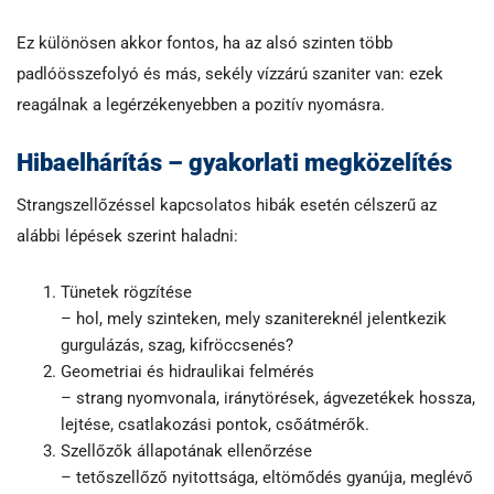
Ez különösen akkor fontos, ha az alsó szinten több
padlóösszefolyó és más, sekély vízzárú szaniter van: ezek
reagálnak a legérzékenyebben a pozitív nyomásra.
Hibaelhárítás – gyakorlati megközelítés
Strangszellőzéssel kapcsolatos hibák esetén célszerű az
alábbi lépések szerint haladni:
Tünetek rögzítése
– hol, mely szinteken, mely szanitereknél jelentkezik
gurgulázás, szag, kifröccsenés?
Geometriai és hidraulikai felmérés
– strang nyomvonala, iránytörések, ágvezetékek hossza,
lejtése, csatlakozási pontok, csőátmérők.
Szellőzők állapotának ellenőrzése
– tetőszellőző nyitottsága, eltömődés gyanúja, meglévő