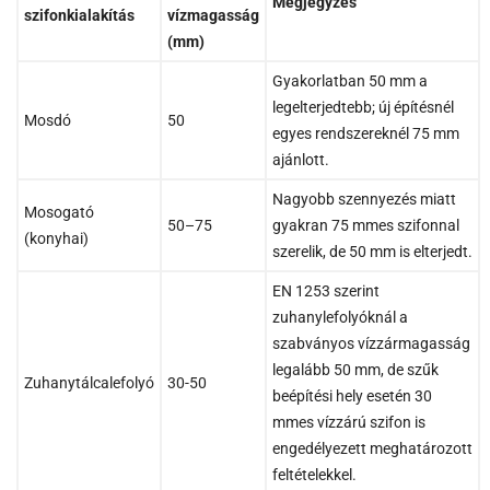
Megjegyzés
szifonkialakítás
vízmagasság
(mm)
Gyakorlatban 50 mm a
legelterjedtebb; új építésnél
Mosdó
50
egyes rendszereknél 75 mm
ajánlott.
Nagyobb szennyezés miatt
Mosogató
50–75
gyakran 75 mmes szifonnal
(konyhai)
szerelik, de 50 mm is elterjedt.
EN 1253 szerint
zuhanylefolyóknál a
szabványos vízzármagasság
legalább 50 mm, de szűk
Zuhanytálcalefolyó
30-50
beépítési hely esetén 30
mmes vízzárú szifon is
engedélyezett meghatározott
feltételekkel.