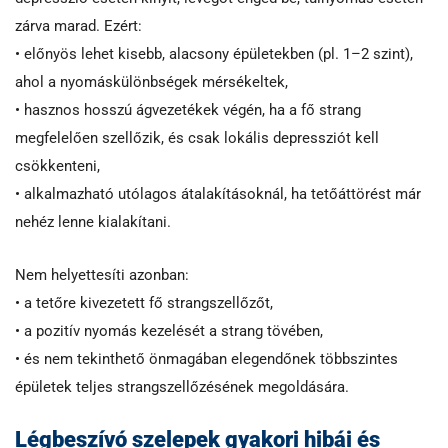
zárva marad. Ezért:
• előnyös lehet kisebb, alacsony épületekben (pl. 1–2 szint),
ahol a nyomáskülönbségek mérsékeltek,
• hasznos hosszú ágvezetékek végén, ha a fő strang
megfelelően szellőzik, és csak lokális depressziót kell
csökkenteni,
• alkalmazható utólagos átalakításoknál, ha tetőáttörést már
nehéz lenne kialakítani.
Nem helyettesíti azonban:
• a tetőre kivezetett fő strangszellőzőt,
• a pozitív nyomás kezelését a strang tövében,
• és nem tekinthető önmagában elegendőnek többszintes
épületek teljes strangszellőzésének megoldására.
Légbeszívó szelepek gyakori hibái és