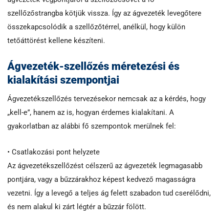
szellőzőstrangba kötjük vissza. Így az ágvezeték levegőtere
összekapcsolódik a szellőzőtérrel, anélkül, hogy külön
tetőáttörést kellene készíteni.
Ágvezeték-szellőzés méretezési és
kialakítási szempontjai
Ágvezetékszellőzés tervezésekor nemcsak az a kérdés, hogy
„kell-e”, hanem az is, hogyan érdemes kialakítani. A
gyakorlatban az alábbi fő szempontok merülnek fel:
• Csatlakozási pont helyzete
Az ágvezetékszellőzést célszerű az ágvezeték legmagasabb
pontjára, vagy a bűzzárakhoz képest kedvező magasságra
vezetni. Így a levegő a teljes ág felett szabadon tud cserélődni,
és nem alakul ki zárt légtér a bűzzár fölött.