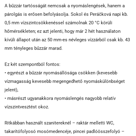
A bűzzár tartósságát nemcsak a nyomáslengések, hanem a
párolgás is erősen befolyásolja. Sokol és Peráčková napi kb.
0,5 mm vízszintcsökkenéssel számolnak 20 °C körüli
hőmérsékleten; ez azt jelenti, hogy már 2 hét használaton
kívüli állapot után az 50 mm-es névleges vízzárból csak kb. 43
mm tényleges bűzzár marad.
Ez két szempontból fontos:
• egyrészt a bűzzár nyomásállósága csökken (kevesebb
vízmagasság kevesebb megengedhető nyomáskülönbséget
jelent),
• másrészt ugyanakkora nyomáslengés nagyobb relatív
vízszintvesztést okoz.
Ritkábban használt szanitereknél – raktár melletti WC,
takarítófolyosó mosómedencéje, pincei padlóösszefolyó –