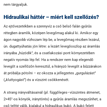
nem tárgyaljuk.
Hidraulikai háttér – miért kell szellőzés?
Az ejtővezetékben a szennyvíz a cső belső falán gyűrűs
rétegben áramlik, középen levegőmag alakul ki. Amikor egy
ágon nagyobb vízhozam lép be, a levegőmag részben lezárul,
ún. dugattyúhatás jön létre: a lezárt levegőoszlop az áramlás
irányába „húzódik”, és a csatlakozási pont környezetében
negatív nyomás lép fel. Ha a rendszer nem kap elegendő
levegőt a szellőzőn keresztül, a hiányzó levegőt a bűzzárakon
át próbálja pótolni – ez okozza a jellegzetes „gurgulázást”
(„kluttyogást”) és a vízszint csökkenését.
A strang irányváltásainál (pl. függőleges–vízszintes átmenet,
2×45°-os könyök, iránytörés) a gyűrűs áramlás megszűnhet, a
cső teltté válik, kialakul a hidraulikus bukó. A bukó felett