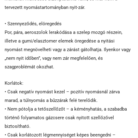
tervezett nyomástartományban nyit-zár.
• Szennyeződés, elöregedés
Por, pára, aeroszolok lerakódása a szelep mozgó részein,
illetve a gumi/elasztomer elemek öregedése a nyitási
nyomást megnövelheti vagy a zárást gátolhatja. Ilyenkor vagy
„nem nyit időben”, vagy nem zár megfelelően, és
szagproblémát okozhat.
Korlátok:
• Csak negatív nyomást kezel – pozitív nyomásnál zárva
marad, a túlnyomás a bűzzárak felé terelődik.
• Nem pótolja a tetőszellőzőt – a kéményhatás, a szabadba
történő folyamatos gázcsere csak nyitott szellőzővel
biztosítható.
• Csak korlátozott légmennyiséget képes beengedni –