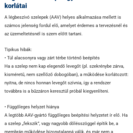
korlátai
A légbeszívó szelepek (AAV) helyes alkalmazása mellett is
számos jelenség fordul elő, amelyet érdemes a tervezésnél és
az üzemeltetésnél is szem előtt tartani.
Tipikus hibák:
• Túl alacsonyra vagy zárt térbe történő beépítés
Ha a szelep nem kap elegendő levegőt (pl. szekrénybe zárva,
kisméretű, nem szellőző dobogóban), a működése korlátozott:
nyitna, de nincs honnan levegőt szívnia, így a rendszer
továbbra is a bűzzáron keresztül próbál kiegyenlíteni.
• Függőleges helyzet hiánya
A legtöbb AAV-gyártó függőleges beépítési helyzetet ír elő. Ha
a szelep „fekszik”, vagy nagyobb dőlésszöggel építik be, a
membrán működése bizonytalanná válik, és már nem a