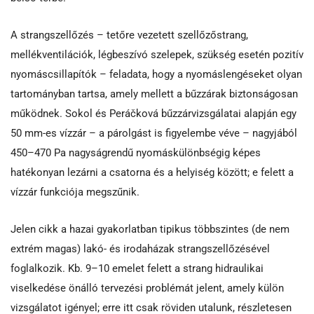
A strangszellőzés – tetőre vezetett szellőzőstrang,
mellékventilációk, légbeszívó szelepek, szükség esetén pozitív
nyomáscsillapítók – feladata, hogy a nyomáslengéseket olyan
tartományban tartsa, amely mellett a bűzzárak biztonságosan
működnek. Sokol és Peráčková bűzzárvizsgálatai alapján egy
50 mm-es vízzár – a párolgást is figyelembe véve – nagyjából
450–470 Pa nagyságrendű nyomáskülönbségig képes
hatékonyan lezárni a csatorna és a helyiség között; e felett a
vízzár funkciója megszűnik.
Jelen cikk a hazai gyakorlatban tipikus többszintes (de nem
extrém magas) lakó- és irodaházak strangszellőzésével
foglalkozik. Kb. 9–10 emelet felett a strang hidraulikai
viselkedése önálló tervezési problémát jelent, amely külön
vizsgálatot igényel; erre itt csak röviden utalunk, részletesen