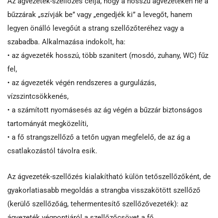
Az ágvezeték-szellőzés célja, hogy a hosszú ágvezetéken ne a
bűzzárak „szívják be” vagy „engedjék ki” a levegőt, hanem
legyen önálló levegőút a strang szellőzőteréhez vagy a
szabadba. Alkalmazása indokolt, ha:
• az ágvezeték hosszú, több szanitert (mosdó, zuhany, WC) fűz
fel,
• az ágvezeték végén rendszeres a gurgulázás,
vízszintcsökkenés,
• a számított nyomásesés az ág végén a bűzzár biztonságos
tartományát megközelíti,
• a fő strangszellőző a tetőn ugyan megfelelő, de az ág a
csatlakozástól távolra esik.
Az ágvezeték-szellőzés kialakítható külön tetőszellőzőként, de
gyakorlatiasabb megoldás a strangba visszakötött szellőző
(kerülő szellőzőág, tehermentesítő szellőzővezeték): az
ágvezeték végpontjáról a szellőzőcsövet a fő