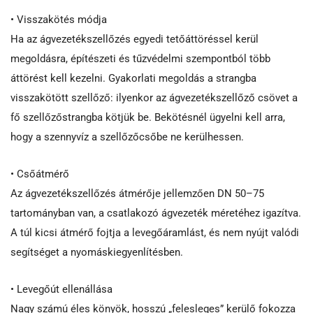
• Visszakötés módja
Ha az ágvezetékszellőzés egyedi tetőáttöréssel kerül
megoldásra, építészeti és tűzvédelmi szempontból több
áttörést kell kezelni. Gyakorlati megoldás a strangba
visszakötött szellőző: ilyenkor az ágvezetékszellőző csövet a
fő szellőzőstrangba kötjük be. Bekötésnél ügyelni kell arra,
hogy a szennyvíz a szellőzőcsőbe ne kerülhessen.
• Csőátmérő
Az ágvezetékszellőzés átmérője jellemzően DN 50–75
tartományban van, a csatlakozó ágvezeték méretéhez igazítva.
A túl kicsi átmérő fojtja a levegőáramlást, és nem nyújt valódi
segítséget a nyomáskiegyenlítésben.
• Levegőút ellenállása
Nagy számú éles könyök, hosszú „felesleges” kerülő fokozza