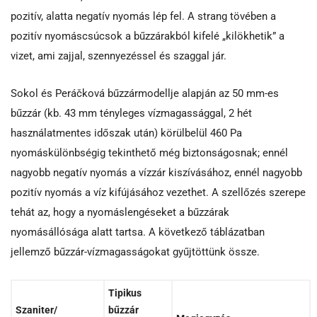
pozitív, alatta negatív nyomás lép fel. A strang tövében a
pozitív nyomáscsúcsok a bűzzárakból kifelé „kilökhetik” a
vizet, ami zajjal, szennyezéssel és szaggal jár.
Sokol és Peráčková bűzzármodellje alapján az 50 mm-es
bűzzár (kb. 43 mm tényleges vízmagassággal, 2 hét
használatmentes időszak után) körülbelül 460 Pa
nyomáskülönbségig tekinthető még biztonságosnak; ennél
nagyobb negatív nyomás a vízzár kiszívásához, ennél nagyobb
pozitív nyomás a víz kifújásához vezethet. A szellőzés szerepe
tehát az, hogy a nyomáslengéseket a bűzzárak
nyomásállósága alatt tartsa. A következő táblázatban
jellemző bűzzár-vízmagasságokat gyűjtöttünk össze.
Tipikus
Szaniter/
bűzzár