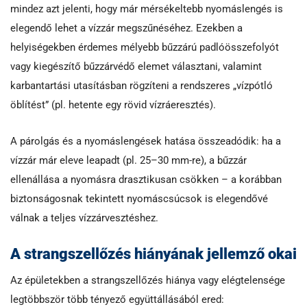
mindez azt jelenti, hogy már mérsékeltebb nyomáslengés is
elegendő lehet a vízzár megszűnéséhez. Ezekben a
helyiségekben érdemes mélyebb bűzzárú padlóösszefolyót
vagy kiegészítő bűzzárvédő elemet választani, valamint
karbantartási utasításban rögzíteni a rendszeres „vízpótló
öblítést” (pl. hetente egy rövid vízráeresztés).
A párolgás és a nyomáslengések hatása összeadódik: ha a
vízzár már eleve leapadt (pl. 25–30 mm-re), a bűzzár
ellenállása a nyomásra drasztikusan csökken – a korábban
biztonságosnak tekintett nyomáscsúcsok is elegendővé
válnak a teljes vízzárvesztéshez.
A strangszellőzés hiányának jellemző okai
Az épületekben a strangszellőzés hiánya vagy elégtelensége
legtöbbször több tényező együttállásából ered: