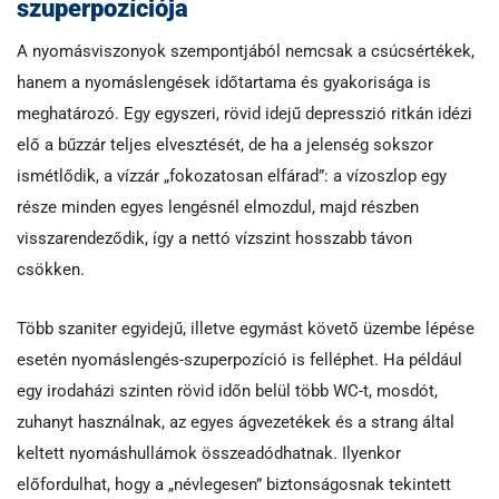
szuperpozíciója
A nyomásviszonyok szempontjából nemcsak a csúcsértékek,
hanem a nyomáslengések időtartama és gyakorisága is
meghatározó. Egy egyszeri, rövid idejű depresszió ritkán idézi
elő a bűzzár teljes elvesztését, de ha a jelenség sokszor
ismétlődik, a vízzár „fokozatosan elfárad”: a vízoszlop egy
része minden egyes lengésnél elmozdul, majd részben
visszarendeződik, így a nettó vízszint hosszabb távon
csökken.
Több szaniter egyidejű, illetve egymást követő üzembe lépése
esetén nyomáslengés-szuperpozíció is felléphet. Ha például
egy irodaházi szinten rövid időn belül több WC-t, mosdót,
zuhanyt használnak, az egyes ágvezetékek és a strang által
keltett nyomáshullámok összeadódhatnak. Ilyenkor
előfordulhat, hogy a „névlegesen” biztonságosnak tekintett