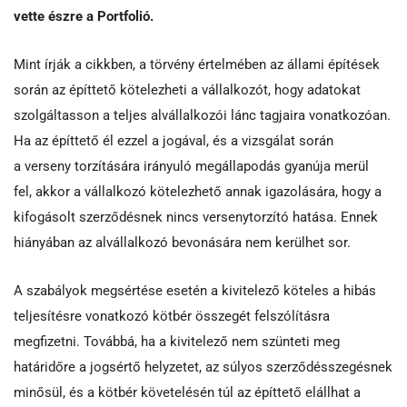
vette észre a Portfolió.
Mint írják a cikkben, a törvény értelmében az állami építések
során az építtető kötelezheti a vállalkozót, hogy adatokat
szolgáltasson a teljes alvállalkozói lánc tagjaira vonatkozóan.
Ha az építtető él ezzel a jogával, és a vizsgálat során
a verseny torzítására irányuló megállapodás gyanúja merül
fel, akkor a vállalkozó kötelezhető annak igazolására, hogy a
kifogásolt szerződésnek nincs versenytorzító hatása. Ennek
hiányában az alvállalkozó bevonására nem kerülhet sor.
A szabályok megsértése esetén a kivitelező köteles a hibás
teljesítésre vonatkozó kötbér összegét felszólításra
megfizetni. Továbbá, ha a kivitelező nem szünteti meg
határidőre a jogsértő helyzetet, az súlyos szerződésszegésnek
minősül, és a kötbér követelésén túl az építtető elállhat a