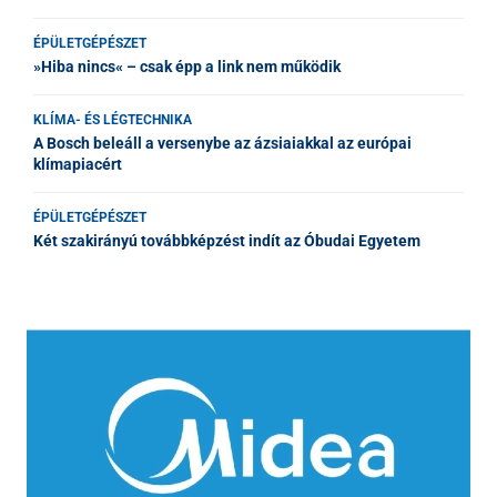
ÉPÜLETGÉPÉSZET
»Hiba nincs« – csak épp a link nem működik
KLÍMA- ÉS LÉGTECHNIKA
A Bosch beleáll a versenybe az ázsiaiakkal az európai
klímapiacért
ÉPÜLETGÉPÉSZET
Két szakirányú továbbképzést indít az Óbudai Egyetem