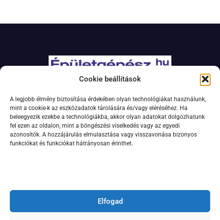
Cookie beállítások
Adatkezelési szabályzat
A legjobb élmény biztosítása érdekében olyan technológiákat használunk,
Jogi nyilatkozat
mint a cookie-k az eszközadatok tárolására és/vagy eléréséhez. Ha
beleegyezik ezekbe a technológiákba, akkor olyan adatokat dolgozhatunk
Kapcsolat
fel ezen az oldalon, mint a böngészési viselkedés vagy az egyedi
Impresszum
azonosítók. A hozzájárulás elmulasztása vagy visszavonása bizonyos
funkciókat és funkciókat hátrányosan érinthet.
Feliratkozás hírlevélre
Elfogad