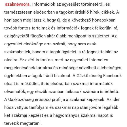
szaknévsora
, információk az egyesület történetéről, és
természetesen elsősorban a tagokat érdeklő hírek, cikkek. A
honlapon még látszik, hogy új, de a következő hónapokban
tovább fontos tartalmak és információk fognak felkerülni rá,
az igényektől függően akár újabb menüpont is születhet. Az
egyesület elnöksége arra számít, hogy nem csak
szakmabeliek, hanem a tagok ügyfelei is rá fognak találni az
oldalra. Ez azért is fontos, mert az egyesület internetes
megjelenésének tartalma és minősége növelheti a lehetséges
ügyfelekben a tagok iránti bizalmat. A Gázközösség Facebook
oldalt is működtet, itt is elsősorban szakmai információk
olvashatók, egy részük azonban laikusok számára is érthető.
A Gázközösség erősödő profilja a szakmai képzések. Az idei
hőszivattyús tanfolyam és szakmai nap után jövőre legalább
két szakmai képzést és a hagyományos szakmai napot is
tervezik megtartani.