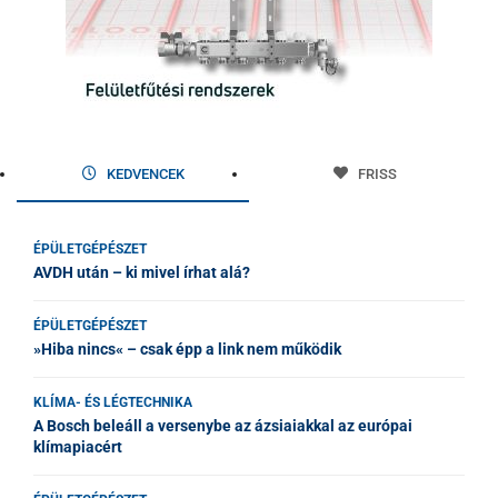
KEDVENCEK
FRISS
ÉPÜLETGÉPÉSZET
AVDH után – ki mivel írhat alá?
ÉPÜLETGÉPÉSZET
»Hiba nincs« – csak épp a link nem működik
KLÍMA- ÉS LÉGTECHNIKA
A Bosch beleáll a versenybe az ázsiaiakkal az európai
klímapiacért