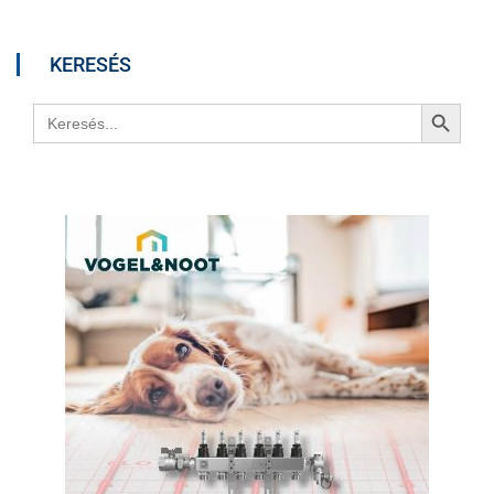
KERESÉS
Search Button
Search
for: