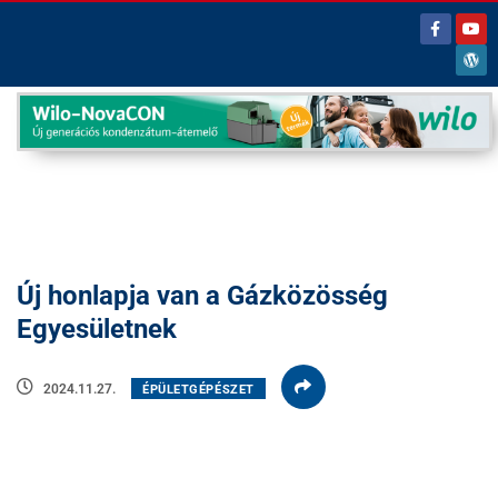
Új honlapja van a Gázközösség
Egyesületnek
2024.11.27.
ÉPÜLETGÉPÉSZET