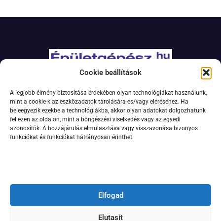
Cookie beállítások
Adatkezelési szabályzat
A legjobb élmény biztosítása érdekében olyan technológiákat használunk,
Jogi nyilatkozat
mint a cookie-k az eszközadatok tárolására és/vagy eléréséhez. Ha
beleegyezik ezekbe a technológiákba, akkor olyan adatokat dolgozhatunk
Kapcsolat
fel ezen az oldalon, mint a böngészési viselkedés vagy az egyedi
Impresszum
azonosítók. A hozzájárulás elmulasztása vagy visszavonása bizonyos
funkciókat és funkciókat hátrányosan érinthet.
Feliratkozás hírlevélre
Elfogad
Elutasít