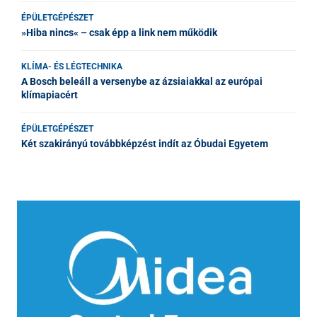
ÉPÜLETGÉPÉSZET
»Hiba nincs« – csak épp a link nem működik
KLÍMA- ÉS LÉGTECHNIKA
A Bosch beleáll a versenybe az ázsiaiakkal az európai
klímapiacért
ÉPÜLETGÉPÉSZET
Két szakirányú továbbképzést indít az Óbudai Egyetem