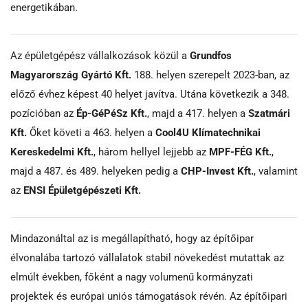
energetikában.
Az épületgépész vállalkozások közül a
Grundfos
Magyarország Gyártó Kft.
188. helyen szerepelt 2023-ban, az
előző évhez képest 40 helyet javítva. Utána következik a 348.
pozícióban az
Ép-GéPéSz Kft.
, majd a 417. helyen a
Szatmári
Kft.
Őket követi a 463. helyen a
Cool4U Klímatechnikai
Kereskedelmi Kft.
, három hellyel lejjebb az
MPF-FÉG Kft.
,
majd a 487. és 489. helyeken pedig a
CHP-Invest Kft.
, valamint
az
ENSI Épületgépészeti Kft.
Mindazonáltal az is megállapítható, hogy az építőipar
élvonalába tartozó vállalatok stabil növekedést mutattak az
elmúlt években, főként a nagy volumenű kormányzati
projektek és európai uniós támogatások révén. Az építőipari