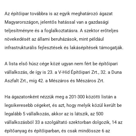
Az építőipar továbbra is az egyik meghatározó ágazat
Magyarországon, jelentős hatással van a gazdasági
teljesítményre és a foglalkoztatásra. A szektor erőteljes
növekedését az állami beruházások, mint például
infrastrukturális fejlesztések és lakásépítések támogatják.
A lista első húsz cége közé ugyan nem fért be építőipari
vállalkozás, de így is 23. a V-Híd Építőipari Zrt., 32. a Duna
Aszfalt Zrt., míg 42. a Mészáros és Mészáros Zrt.
Ha ágazatonként nézzük meg a 201-300 közötti listán a
legsikeresebb cégeket, és azt, hogy melyik közül került be
legalább 5 vállalkozás, akkor az is látszik, az 500
vállalkozásból 33 a szolgáltató szektorban dolgozik, 14 az
építőanyag és építőiparban, és csak mindössze 6 az