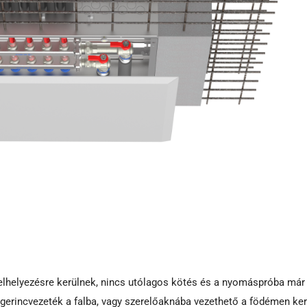
 elhelyezésre kerülnek, nincs utólagos kötés és a nyomáspróba már
gerincvezeték a falba, vagy szerelőaknába vezethető a födémen ker