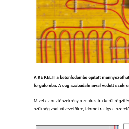
A KE KELIT a betonfödémbe épített mennyezethűté
forgalomba. A cég szabadalmaival védett szekrén
Mivel az osztószekrény a zsaluzatra kerül rögzít
szükség zsaluátvezetőkre, idomokra, így a szere