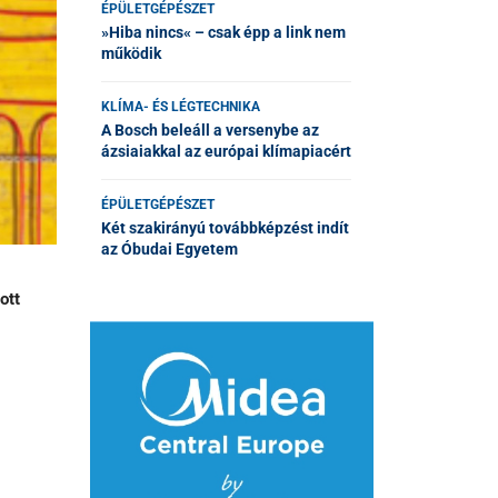
ÉPÜLETGÉPÉSZET
»Hiba nincs« – csak épp a link nem
működik
KLÍMA- ÉS LÉGTECHNIKA
A Bosch beleáll a versenybe az
ázsiaiakkal az európai klímapiacért
ÉPÜLETGÉPÉSZET
Két szakirányú továbbképzést indít
az Óbudai Egyetem
ott