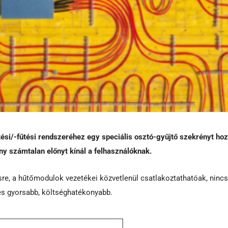
si/-fűtési rendszeréhez egy speciális osztó-gyűjtő szekrényt hoz
y számtalan előnyt kínál a felhasználóknak.
ésre, a hűtőmodulok vezetékei közvetlenül csatlakoztathatóak, nincs
lés gyorsabb, költséghatékonyabb.