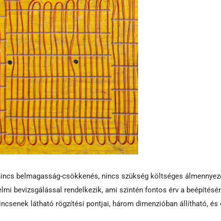
 nincs belmagasság-csökkenés, nincs szükség költséges álmennyez
lmi bevizsgálással rendelkezik, ami szintén fontos érv a beépítésén
ncsenek látható rögzítési pontjai, három dimenzióban állítható, és