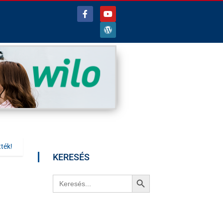
ték!
KERESÉS
Search Button
Search
for: