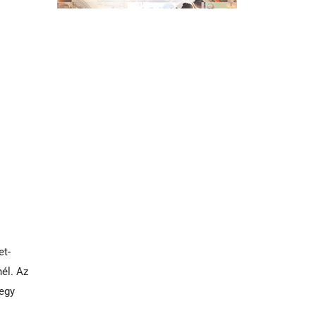
et-
él. Az
 egy