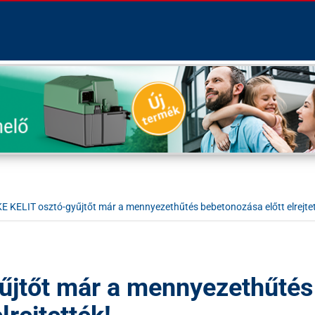
KE KELIT osztó-gyűjtőt már a mennyezethűtés bebetonozása előtt elrejtet
űjtőt már a mennyezethűtés