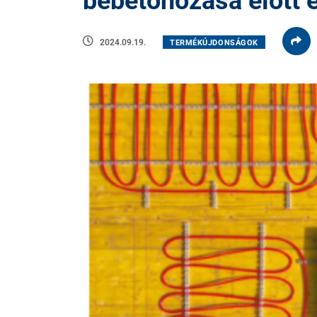
bebetonozása előtt e
2024.09.19.
TERMÉKÚJDONSÁGOK