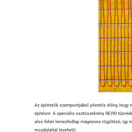
Az építtetők szempontjából jelentős előny, hogy
építésre. A speciális osztószekrény REI90 tűzvéde
alsó fehér lemezfedlap mágneses rögzítésű, így ni
mozdulattal levehető.