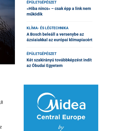
ÉPÜLETGÉPÉSZET
»Hiba nincs« – csak épp a link nem
működik
KLÍMA- ÉS LÉGTECHNIKA
A Bosch beleáll a versenybe az
ázsiaiakkal az európai klímapiacért
ÉPÜLETGÉPÉSZET
Két szakirányú továbbképzést indít
az Óbudai Egyetem
,8
z