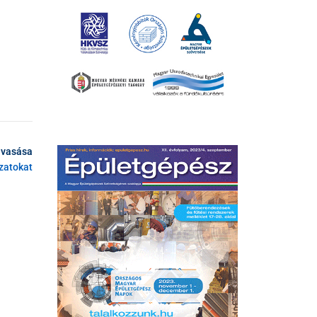
lvasása
ázatokat