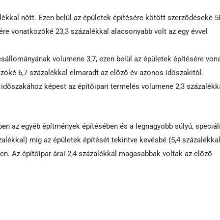
kkal nőtt. Ezen belül az épületek építésére kötött szerződéseké 5
ére vonatkozóké 23,3 százalékkal alacsonyabb volt az egy évvel
ésállományának volumene 3,7, ezen belül az épületek építésére von
zóké 6,7 százalékkal elmaradt az előző év azonos időszakitól.
időszakához képest az építőipari termelés volumene 2,3 százalékk
ben az egyéb építmények építésében és a legnagyobb súlyú, speciál
alékkal) míg az épületek építését tekintve kevésbé (5,4 százalékkal
n. Az építőipar árai 2,4 százalékkal magasabbak voltak az előző