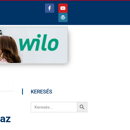
KERESÉS
Search Button
Search
for:
 az