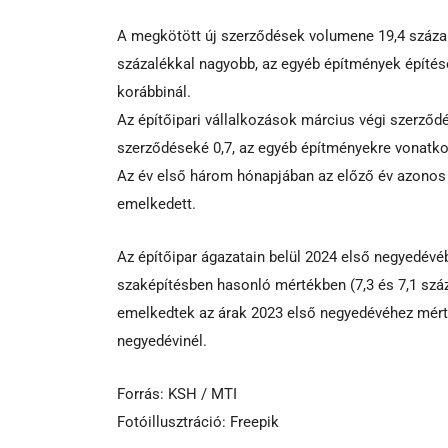
A megkötött új szerződések volumene 19,4 százalé
százalékkal nagyobb, az egyéb építmények építés
korábbinál.
Az építőipari vállalkozások március végi szerződ
szerződéseké 0,7, az egyéb építményekre vonatko
Az év első három hónapjában az előző év azonos 
emelkedett.
Az építőipar ágazatain belül 2024 első negyedévé
szaképítésben hasonló mértékben (7,3 és 7,1 száz
emelkedtek az árak 2023 első negyedévéhez mérte
negyedévinél.
Forrás: KSH / MTI
Fotóillusztráció: Freepik