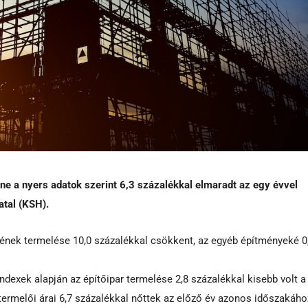
e a nyers adatok szerint 6,3 százalékkal elmaradt az egy évvel
atal (KSH).
ének termelése 10,0 százalékkal csökkent, az egyéb építményeké 0
dexek alapján az építőipar termelése 2,8 százalékkal kisebb volt a
 termelői árai 6,7 százalékkal nőttek az előző év azonos időszakáho