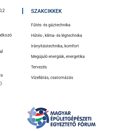
0,2
SZAKCIKKEK
Fűtés- és gáztechnika
atkozó
Hűtés-, klíma- és légtechnika
Irányítástechnika, komfort
al
Megújuló energiák, energetika
Tervezés
is
Vízellátás, csatornázás
)