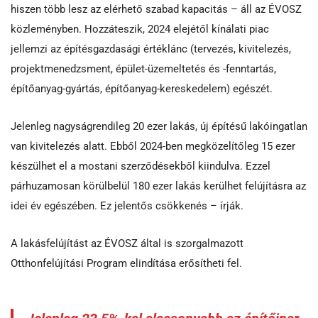
hiszen több lesz az elérhető szabad kapacitás – áll az ÉVOSZ
közleményben. Hozzáteszik, 2024 elejétől kínálati piac
jellemzi az építésgazdasági értéklánc (tervezés, kivitelezés,
projektmenedzsment, épület-üzemeltetés és -fenntartás,
építőanyag-gyártás, építőanyag-kereskedelem) egészét.
Jelenleg nagyságrendileg 20 ezer lakás, új építésű lakóingatlan
van kivitelezés alatt. Ebből 2024-ben megközelítőleg 15 ezer
készülhet el a mostani szerződésekből kiindulva. Ezzel
párhuzamosan körülbelül 180 ezer lakás kerülhet felújításra az
idei év egészében. Ez jelentős csökkenés – írják.
A lakásfelújítást az ÉVOSZ által is szorgalmazott
Otthonfelújítási Program elindítása erősítheti fel.