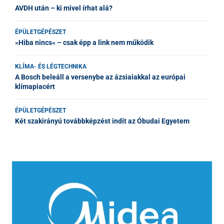
AVDH után – ki mivel írhat alá?
ÉPÜLETGÉPÉSZET
»Hiba nincs« – csak épp a link nem működik
KLÍMA- ÉS LÉGTECHNIKA
A Bosch beleáll a versenybe az ázsiaiakkal az európai
klímapiacért
ÉPÜLETGÉPÉSZET
Két szakirányú továbbképzést indít az Óbudai Egyetem