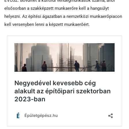
ÉVOSZ. Bővülhet a külföldi vendégmunkások száma, ahol
elsősorban a szakképzett munkaerőre kell a hangsúlyt
helyezni. Az építési ágazatban a nemzetközi munkaerőpiacon
kell versenyben lenni a képzett munkaerőért.