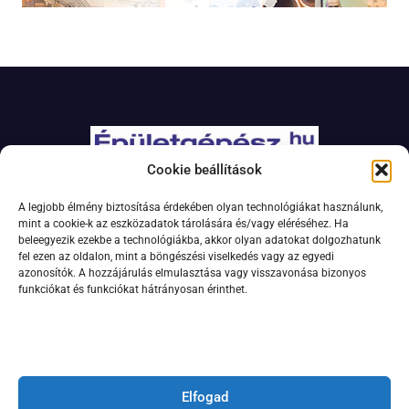
Cookie beállítások
Adatkezelési szabályzat
A legjobb élmény biztosítása érdekében olyan technológiákat használunk,
Jogi nyilatkozat
mint a cookie-k az eszközadatok tárolására és/vagy eléréséhez. Ha
beleegyezik ezekbe a technológiákba, akkor olyan adatokat dolgozhatunk
Kapcsolat
fel ezen az oldalon, mint a böngészési viselkedés vagy az egyedi
Impresszum
azonosítók. A hozzájárulás elmulasztása vagy visszavonása bizonyos
funkciókat és funkciókat hátrányosan érinthet.
Feliratkozás hírlevélre
Elfogad