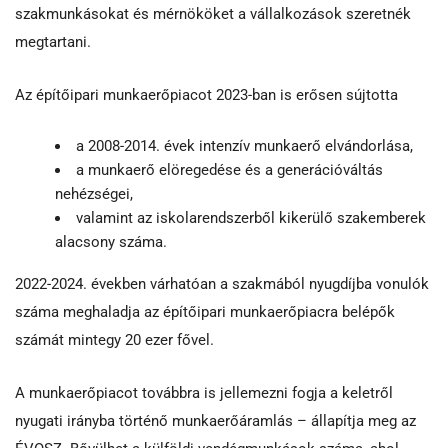
szakmunkásokat és mérnököket a vállalkozások szeretnék
megtartani.
Az építőipari munkaerőpiacot 2023-ban is erősen sújtotta
a 2008-2014. évek intenzív munkaerő elvándorlása,
a munkaerő elöregedése és a generációváltás
nehézségei,
valamint az iskolarendszerből kikerülő szakemberek
alacsony száma.
2022-2024. években várhatóan a szakmából nyugdíjba vonulók
száma meghaladja az építőipari munkaerőpiacra belépők
számát mintegy 20 ezer fővel.
A munkaerőpiacot továbbra is jellemezni fogja a keletről
nyugati irányba történő munkaerőáramlás – állapítja meg az