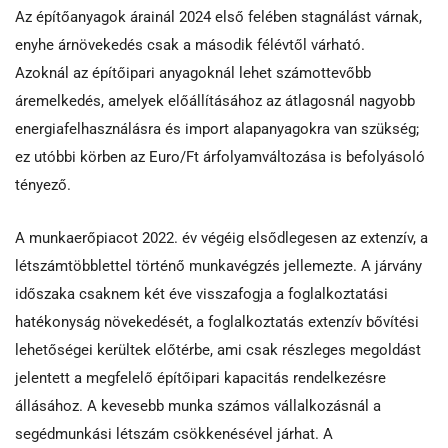
Az építőanyagok árainál 2024 első felében stagnálást várnak,
enyhe árnövekedés csak a második félévtől várható.
Azoknál az építőipari anyagoknál lehet számottevőbb
áremelkedés, amelyek előállításához az átlagosnál nagyobb
energiafelhasználásra és import alapanyagokra van szükség;
ez utóbbi körben az Euro/Ft árfolyamváltozása is befolyásoló
tényező.
A munkaerőpiacot 2022. év végéig elsődlegesen az extenzív, a
létszámtöbblettel történő munkavégzés jellemezte. A járvány
időszaka csaknem két éve visszafogja a foglalkoztatási
hatékonyság növekedését, a foglalkoztatás extenzív bővítési
lehetőségei kerültek előtérbe, ami csak részleges megoldást
jelentett a megfelelő építőipari kapacitás rendelkezésre
állásához. A kevesebb munka számos vállalkozásnál a
segédmunkási létszám csökkenésével járhat. A