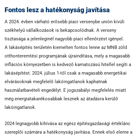
Fontos lesz a hatékonyság javítása
A 2024. évben várható erősebb piaci versenybe unión kívüli
székhelyű vállalkozások is bekapcsolódnak. A verseny
tisztasága a jelenleginél nagyobb piaci ellenőrzést igényel.
A lakásépítés területén kiemelten fontos lenne az MNB zöld
otthonteremtési programjának újraindítása, mely a magasabb
inflációs környezetben is kedvező kamatozású hitellel segíti a
lakásépítést. 2024. július 1-től csak a magasabb energetikai
elvárásoknak megfelelő lakóingatlanok kaphatnak
használatbavételi engedélyt. E jogszabályi megfelelés miatt
még energiatakarékosabbak lesznek az átadásra kerülő
lakóingatlanok.
2024 legnagyobb kihívása az egész építésgazdasági értéklánc
szereplői számára a hatékonyság javítása. Ennek első eleme a