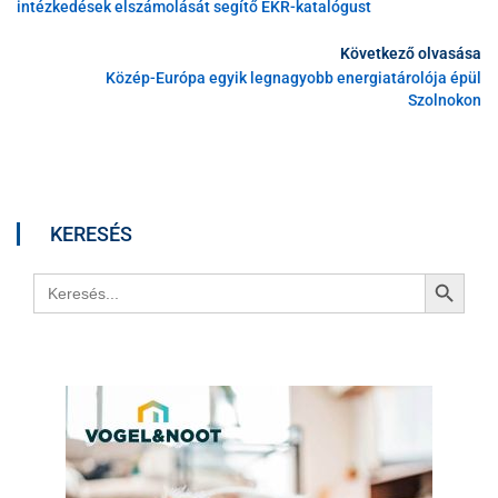
intézkedések elszámolását segítő EKR-katalógust
Következő olvasása
Közép-Európa egyik legnagyobb energiatárolója épül
Szolnokon
KERESÉS
Search Button
Search
for: