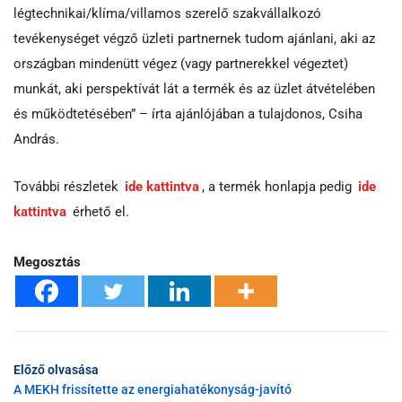
légtechnikai/klíma/villamos szerelő szakvállalkozó
tevékenységet végző üzleti partnernek tudom ajánlani, aki az
országban mindenütt végez (vagy partnerekkel végeztet)
munkát, aki perspektívát lát a termék és az üzlet átvételében
és működtetésében” – írta ajánlójában a tulajdonos, Csiha
András.
További részletek
ide kattintva
, a termék honlapja pedig
ide
kattintva
érhető el.
Megosztás
Előző olvasása
A MEKH frissítette az energiahatékonyság-javító