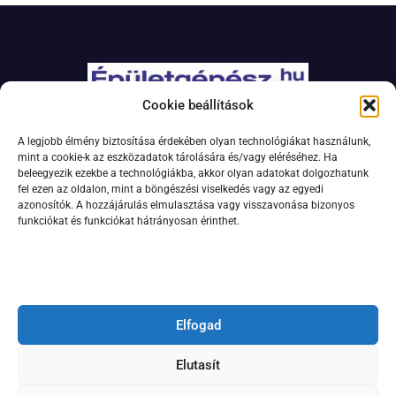
Cookie beállítások
Adatkezelési szabályzat
A legjobb élmény biztosítása érdekében olyan technológiákat használunk,
Jogi nyilatkozat
mint a cookie-k az eszközadatok tárolására és/vagy eléréséhez. Ha
beleegyezik ezekbe a technológiákba, akkor olyan adatokat dolgozhatunk
Kapcsolat
fel ezen az oldalon, mint a böngészési viselkedés vagy az egyedi
Impresszum
azonosítók. A hozzájárulás elmulasztása vagy visszavonása bizonyos
funkciókat és funkciókat hátrányosan érinthet.
Feliratkozás hírlevélre
Elfogad
Elutasít