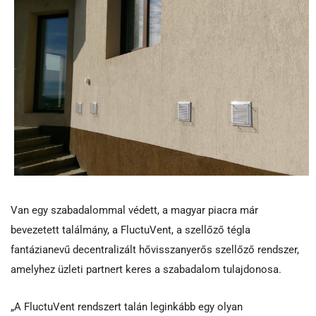
Van egy szabadalommal védett, a magyar piacra már
bevezetett találmány, a FluctuVent, a szellőző tégla
fantázianevű decentralizált hővisszanyerős szellőző rendszer,
amelyhez üzleti partnert keres a szabadalom tulajdonosa.
„A FluctuVent rendszert talán leginkább egy olyan