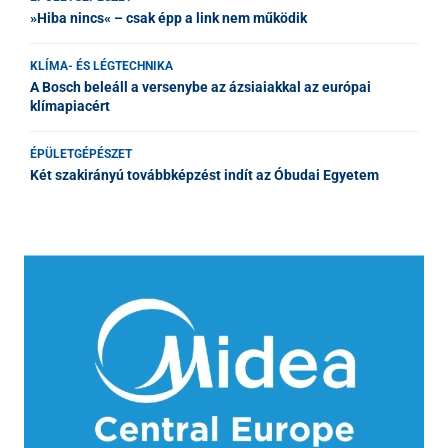
»Hiba nincs« – csak épp a link nem működik
KLÍMA- ÉS LÉGTECHNIKA
A Bosch beleáll a versenybe az ázsiaiakkal az európai
klímapiacért
ÉPÜLETGÉPÉSZET
Két szakirányú továbbképzést indít az Óbudai Egyetem