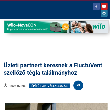
Üzleti partnert keresnek a FluctuVent
szellőző tégla találmányhoz
2024.02.28.
ÉPÍTŐIPAR, VÁLLALKOZÁS