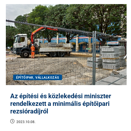
ÉPÍTŐIPAR, VÁLLALKOZÁS
Az építési és közlekedési miniszter
rendelkezett a minimális építőipari
rezsióradíjról
2023.10.08.