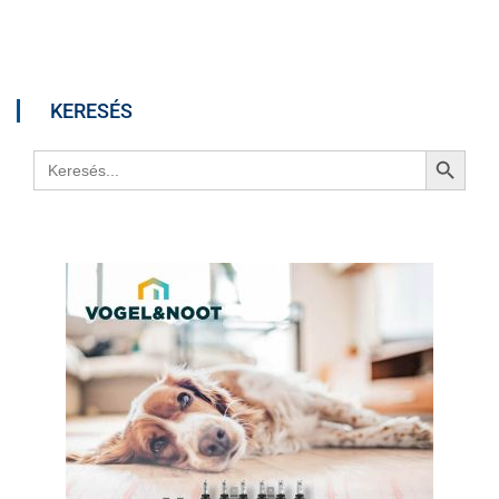
KERESÉS
Search Button
Search
for: