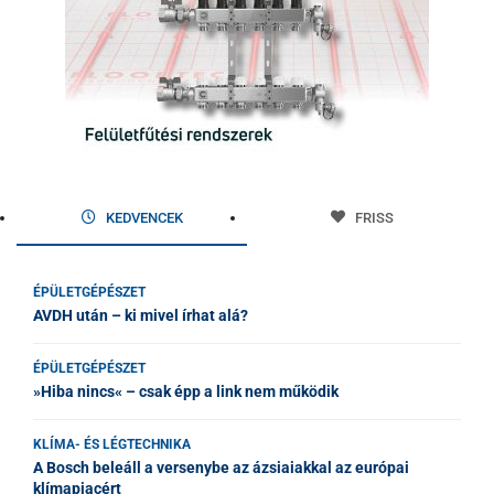
KEDVENCEK
FRISS
ÉPÜLETGÉPÉSZET
AVDH után – ki mivel írhat alá?
ÉPÜLETGÉPÉSZET
»Hiba nincs« – csak épp a link nem működik
KLÍMA- ÉS LÉGTECHNIKA
A Bosch beleáll a versenybe az ázsiaiakkal az európai
klímapiacért