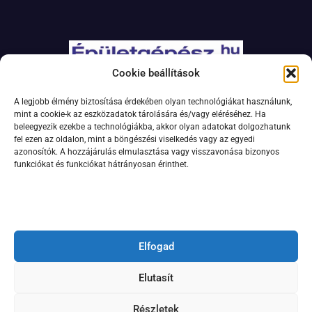
Cookie beállítások
Adatkezelési szabályzat
A legjobb élmény biztosítása érdekében olyan technológiákat használunk,
Jogi nyilatkozat
mint a cookie-k az eszközadatok tárolására és/vagy eléréséhez. Ha
beleegyezik ezekbe a technológiákba, akkor olyan adatokat dolgozhatunk
Kapcsolat
fel ezen az oldalon, mint a böngészési viselkedés vagy az egyedi
Impresszum
azonosítók. A hozzájárulás elmulasztása vagy visszavonása bizonyos
funkciókat és funkciókat hátrányosan érinthet.
Feliratkozás hírlevélre
Elfogad
Elutasít
Részletek