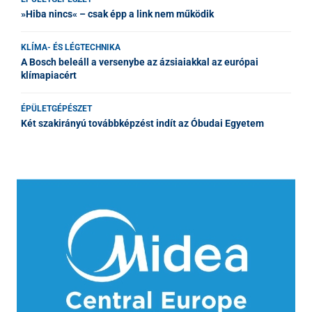
»Hiba nincs« – csak épp a link nem működik
KLÍMA- ÉS LÉGTECHNIKA
A Bosch beleáll a versenybe az ázsiaiakkal az európai
klímapiacért
ÉPÜLETGÉPÉSZET
Két szakirányú továbbképzést indít az Óbudai Egyetem