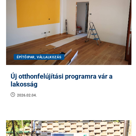
ÉPÍTŐIPAR, VÁLLALKOZÁS
Új otthonfelújítási programra vár a
lakosság
2026.02.04.