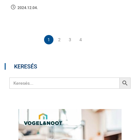
2024.12.04.
1
2
3
4
KERESÉS
Search Button
Search
for: