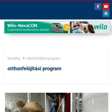
Kezdőlap
otthonfelújítási program
Címke:
otthonfelújítási program