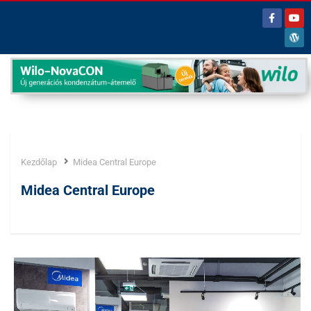
Kezdőlap
Midea Central Europe
Címke:
Midea Central Europe