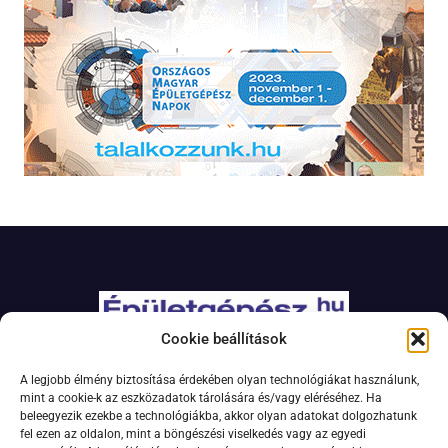
Cookie beállítások
Adatkezelési szabályzat
A legjobb élmény biztosítása érdekében olyan technológiákat használunk,
Jogi nyilatkozat
mint a cookie-k az eszközadatok tárolására és/vagy eléréséhez. Ha
beleegyezik ezekbe a technológiákba, akkor olyan adatokat dolgozhatunk
Kapcsolat
fel ezen az oldalon, mint a böngészési viselkedés vagy az egyedi
Impresszum