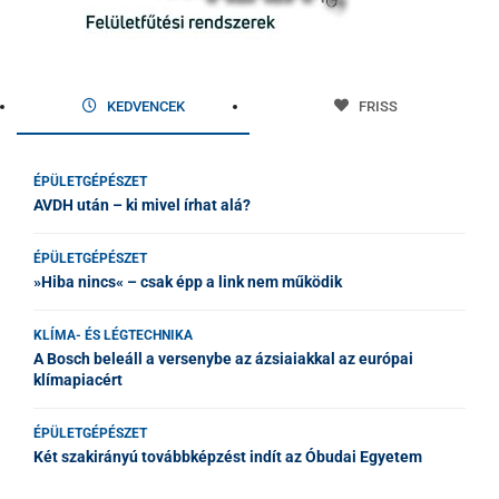
KEDVENCEK
FRISS
ÉPÜLETGÉPÉSZET
AVDH után – ki mivel írhat alá?
ÉPÜLETGÉPÉSZET
»Hiba nincs« – csak épp a link nem működik
KLÍMA- ÉS LÉGTECHNIKA
A Bosch beleáll a versenybe az ázsiaiakkal az európai
klímapiacért
ÉPÜLETGÉPÉSZET
Két szakirányú továbbképzést indít az Óbudai Egyetem