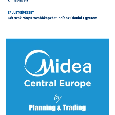
klímapiacért
ÉPÜLETGÉPÉSZET
Két szakirányú továbbképzést indít az Óbudai Egyetem