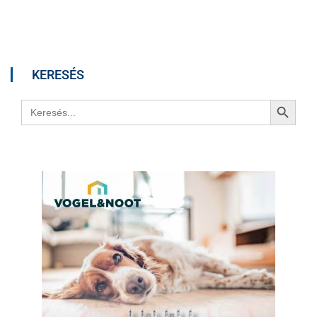
KERESÉS
Search Button
Search
for: