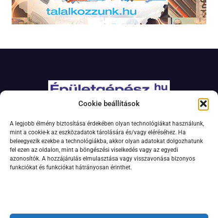
Cookie beállítások
Adatkezelési szabályzat
A legjobb élmény biztosítása érdekében olyan technológiákat használunk,
Jogi nyilatkozat
mint a cookie-k az eszközadatok tárolására és/vagy eléréséhez. Ha
beleegyezik ezekbe a technológiákba, akkor olyan adatokat dolgozhatunk
Kapcsolat
fel ezen az oldalon, mint a böngészési viselkedés vagy az egyedi
Impresszum
azonosítók. A hozzájárulás elmulasztása vagy visszavonása bizonyos
funkciókat és funkciókat hátrányosan érinthet.
Feliratkozás hírlevélre