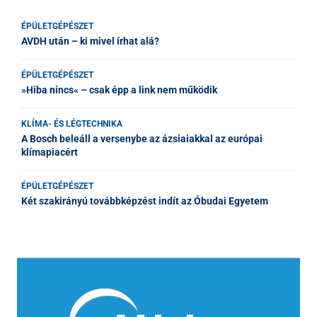
ÉPÜLETGÉPÉSZET
AVDH után – ki mivel írhat alá?
ÉPÜLETGÉPÉSZET
»Hiba nincs« – csak épp a link nem működik
KLÍMA- ÉS LÉGTECHNIKA
A Bosch beleáll a versenybe az ázsiaiakkal az európai
klímapiacért
ÉPÜLETGÉPÉSZET
Két szakirányú továbbképzést indít az Óbudai Egyetem