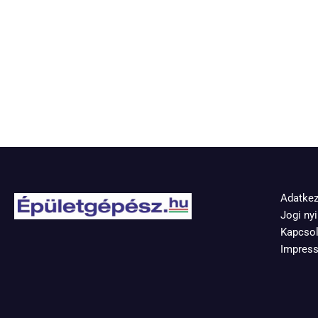
Adatkez
Jogi nyi
Kapcsol
Impres