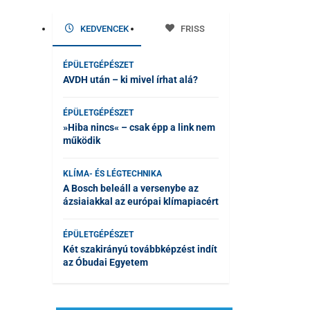
KEDVENCEK
FRISS
ÉPÜLETGÉPÉSZET
AVDH után – ki mivel írhat alá?
ÉPÜLETGÉPÉSZET
»Hiba nincs« – csak épp a link nem
működik
KLÍMA- ÉS LÉGTECHNIKA
A Bosch beleáll a versenybe az
ázsiaiakkal az európai klímapiacért
ÉPÜLETGÉPÉSZET
Két szakirányú továbbképzést indít
az Óbudai Egyetem