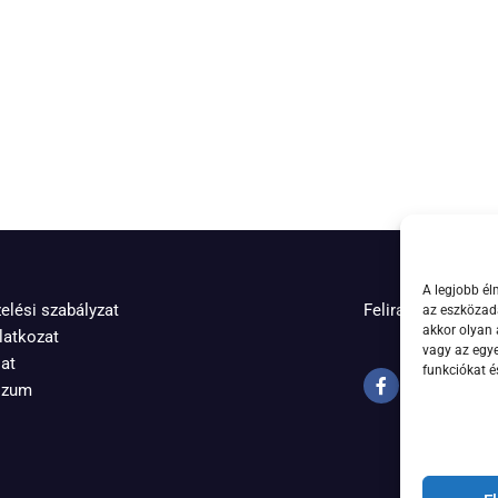
A legjobb él
elési szabályzat
Feliratkozás hírle
az eszközada
akkor olyan 
latkozat
vagy az egy
at
funkciókat é
szum