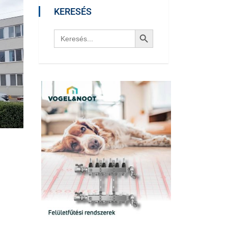
KERESÉS
Search Button
Search
for: