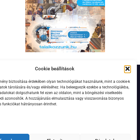
Cookie beállítások
mény biztosítása érdekében olyan technológiákat használunk, mint a cookie-k
vélre
tok tárolására és/vagy eléréséhez. Ha beleegyezik ezekbe a technológiákba,
adatokat dolgozhatunk fel ezen az oldalon, mint a böngészési viselkedés
edi azonosítók. A hozzájárulás elmulasztása vagy visszavonása bizonyos
s funkciókat hátrányosan érinthet.