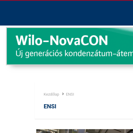
Kezdőlap
ENSI
Címke:
ENSI