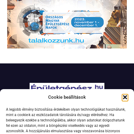
Cookie beállítások
Adatkezelési szabályzat
A legjobb élmény biztosítása érdekében olyan technológiákat használunk,
Jogi nyilatkozat
mint a cookie-k az eszközadatok tárolására és/vagy eléréséhez. Ha
beleegyezik ezekbe a technológiákba, akkor olyan adatokat dolgozhatunk
Kapcsolat
fel ezen az oldalon, mint a böngészési viselkedés vagy az egyedi
Impresszum
azonosítók. A hozzájárulás elmulasztása vagy visszavonása bizonyos