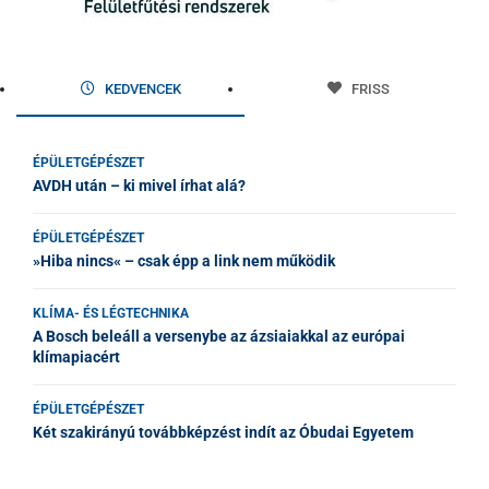
KEDVENCEK
FRISS
ÉPÜLETGÉPÉSZET
AVDH után – ki mivel írhat alá?
ÉPÜLETGÉPÉSZET
»Hiba nincs« – csak épp a link nem működik
KLÍMA- ÉS LÉGTECHNIKA
A Bosch beleáll a versenybe az ázsiaiakkal az európai
klímapiacért
ÉPÜLETGÉPÉSZET
Két szakirányú továbbképzést indít az Óbudai Egyetem