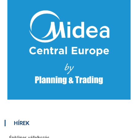
HÍREK
Építőipar, vállalkozás