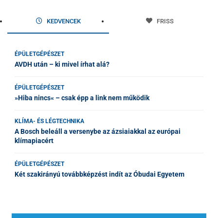
KEDVENCEK
FRISS
ÉPÜLETGÉPÉSZET
AVDH után – ki mivel írhat alá?
ÉPÜLETGÉPÉSZET
»Hiba nincs« – csak épp a link nem működik
KLÍMA- ÉS LÉGTECHNIKA
A Bosch beleáll a versenybe az ázsiaiakkal az európai
klímapiacért
ÉPÜLETGÉPÉSZET
Két szakirányú továbbképzést indít az Óbudai Egyetem