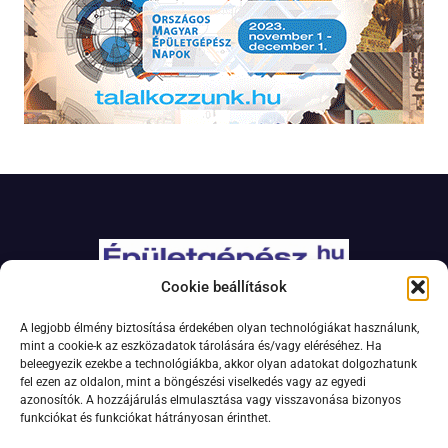
Cookie beállítások
Adatkezelési szabályzat
A legjobb élmény biztosítása érdekében olyan technológiákat használunk,
Jogi nyilatkozat
mint a cookie-k az eszközadatok tárolására és/vagy eléréséhez. Ha
beleegyezik ezekbe a technológiákba, akkor olyan adatokat dolgozhatunk
Kapcsolat
fel ezen az oldalon, mint a böngészési viselkedés vagy az egyedi
Impresszum
azonosítók. A hozzájárulás elmulasztása vagy visszavonása bizonyos
funkciókat és funkciókat hátrányosan érinthet.