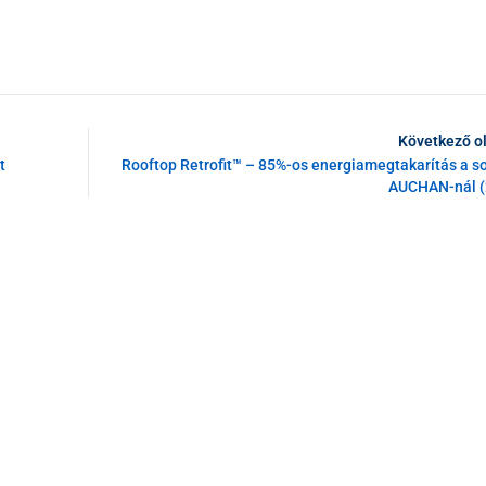
Következő o
t
Rooftop Retrofit™ – 85%-os energiamegtakarítás a so
AUCHAN-nál (2