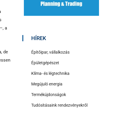
a
s
–, a
HÍREK
, de
Építőipar, vállalkozás
hessen
Épületgépészet
Klíma- és légtechnika
Megújuló energia
Termékújdonságok
Tudósításaink rendezvényekről