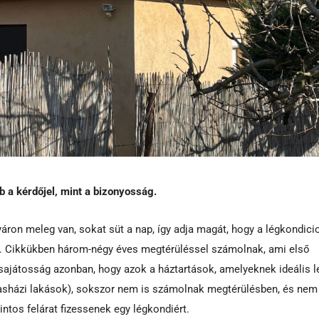
b a kérdőjel, mint a bizonyosság.
yáron meleg van, sokat süt a nap, így adja magát, hogy a légkondici
k. Cikkükben három-négy éves megtérüléssel számolnak, ami első
sajátosság azonban, hogy azok a háztartások, amelyeknek ideális l
sasházi lakások), sokszor nem is számolnak megtérülésben, és nem 
ntos felárat fizessenek egy légkondiért.