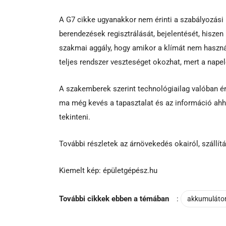
A G7 cikke ugyanakkor nem érinti a szabályozási k
berendezések regisztrálását, bejelentését, hisze
szakmai aggály, hogy amikor a klímát nem használ
teljes rendszer veszteséget okozhat, mert a nape
A szakemberek szerint technológiailag valóban é
ma még kevés a tapasztalat és az információ ahh
tekinteni.
További részletek az árnövekedés okairól, szállí
Kiemelt kép: épületgépész.hu
További cikkek ebben a témában
:
akkumuláto