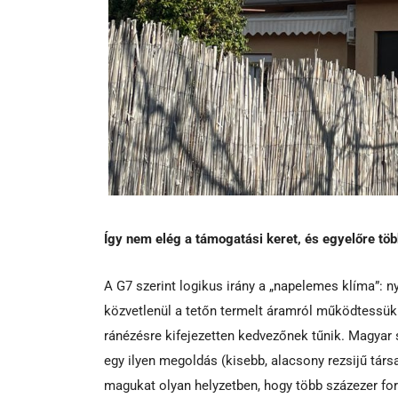
Így nem elég a támogatási keret, és egyelőre töb
A G7 szerint logikus irány a „napelemes klíma”: n
közvetlenül a tetőn termelt áramról működtessü
ránézésre kifejezetten kedvezőnek tűnik. Magyar 
egy ilyen megoldás (kisebb, alacsony rezsijű tár
magukat olyan helyzetben, hogy több százezer fori