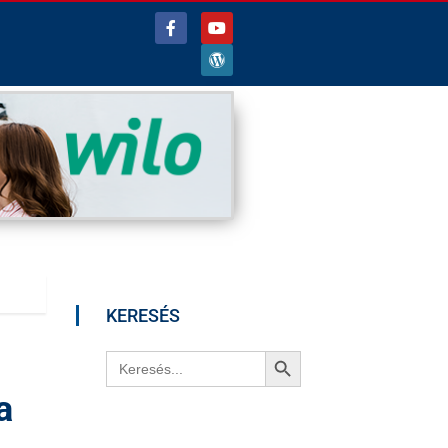
KERESÉS
Search Button
Search
for:
a