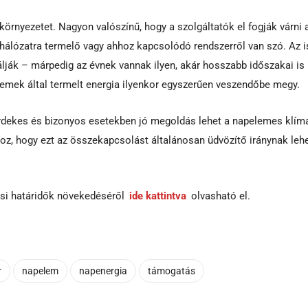
örnyezetet. Nagyon valószínű, hogy a szolgáltatók el fogják várni 
n hálózatra termelő vagy ahhoz kapcsolódó rendszerről van szó. Az i
ják – márpedig az évnek vannak ilyen, akár hosszabb időszakai is 
lemek által termelt energia ilyenkor egyszerűen veszendőbe megy.
rdekes és bizonyos esetekben jó megoldás lehet a napelemes klíma
oz, hogy ezt az összekapcsolást általánosan üdvözítő iránynak le
tási határidők növekedéséről
ide kattintva
olvasható el.
r
napelem
napenergia
támogatás