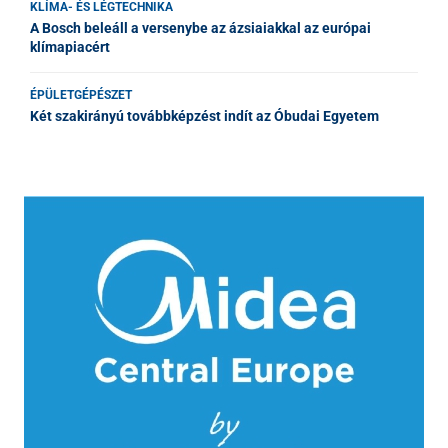
KLÍMA- ÉS LÉGTECHNIKA
A Bosch beleáll a versenybe az ázsiaiakkal az európai
klímapiacért
ÉPÜLETGÉPÉSZET
Két szakirányú továbbképzést indít az Óbudai Egyetem