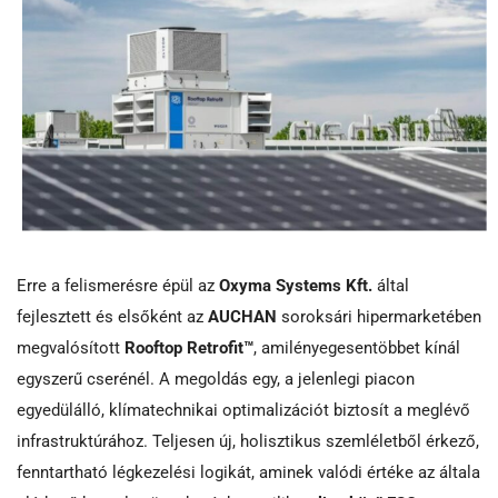
Erre a felismerésre épül az
Oxyma Systems Kft.
által
fejlesztett és elsőként az
AUCHAN
soroksári hipermarketében
megvalósított
Rooftop Retrofit™
, amilényegesentöbbet kínál
egyszerű cserénél. A megoldás egy, a jelenlegi piacon
egyedülálló, klímatechnikai optimalizációt biztosít a meglévő
infrastruktúrához. Teljesen új, holisztikus szemléletből érkező,
fenntartható légkezelési logikát, aminek valódi értéke az általa