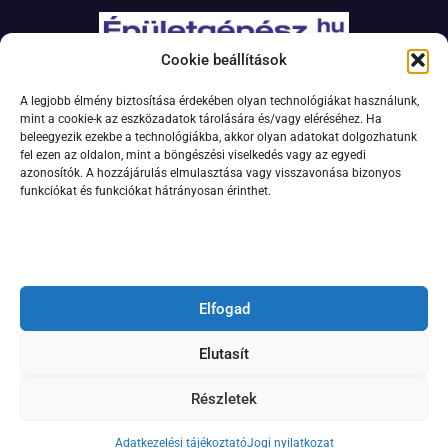
Cookie beállítások
Adatkezelési szabályzat
A legjobb élmény biztosítása érdekében olyan technológiákat használunk,
Jogi nyilatkozat
mint a cookie-k az eszközadatok tárolására és/vagy eléréséhez. Ha
beleegyezik ezekbe a technológiákba, akkor olyan adatokat dolgozhatunk
Kapcsolat
fel ezen az oldalon, mint a böngészési viselkedés vagy az egyedi
Impresszum
azonosítók. A hozzájárulás elmulasztása vagy visszavonása bizonyos
funkciókat és funkciókat hátrányosan érinthet.
Feliratkozás hírlevélre
Elfogad
Elutasít
Részletek
© 2024 Minden jog fenntartva.
Adatkezelési tájékoztató
Jogi nyilatkozat