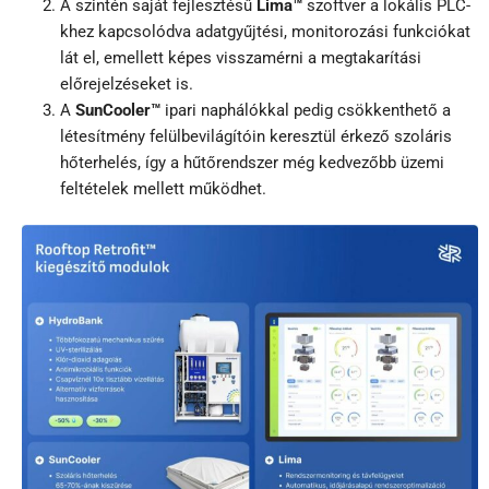
A szintén saját fejlesztésű
Lima™
szoftver a lokális PLC-
khez kapcsolódva adatgyűjtési, monitorozási funkciókat
lát el, emellett képes visszamérni a megtakarítási
előrejelzéseket is.
A
SunCooler™
ipari naphálókkal pedig csökkenthető a
létesítmény felülbevilágítóin keresztül érkező szoláris
hőterhelés, így a hűtőrendszer még kedvezőbb üzemi
feltételek mellett működhet.