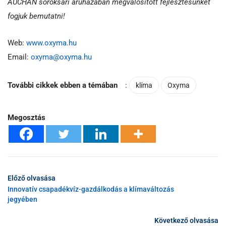
AUCHAN soroksári áruházában megvalósított fejlesztésünket
fogjuk bemutatni!
Web:
www.oxyma.hu
Email:
oxyma@oxyma.hu
További cikkek ebben a témában
:
klíma
Oxyma
Megosztás
Előző olvasása
Innovatív csapadékvíz-gazdálkodás a klímaváltozás
jegyében
Következő olvasása