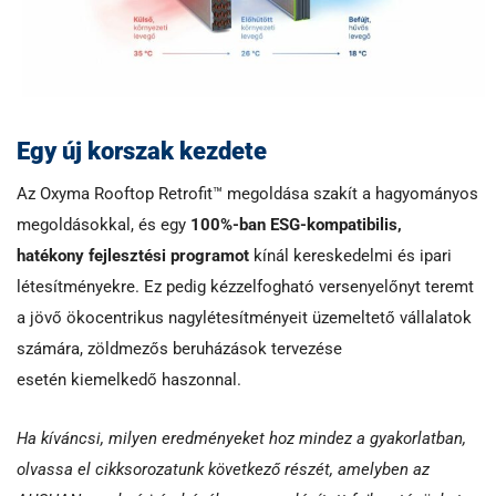
Egy új korszak kezdete
Az Oxyma Rooftop Retrofit™ megoldása szakít a hagyományos
megoldásokkal, és egy
100%-ban ESG-kompatibilis,
hatékony fejlesztési programot
kínál kereskedelmi és ipari
létesítményekre. Ez pedig kézzelfogható versenyelőnyt teremt
a jövő ökocentrikus nagylétesítményeit üzemeltető vállalatok
számára, zöldmezős beruházások tervezése
esetén kiemelkedő haszonnal.
Ha kíváncsi, milyen eredményeket hoz mindez a gyakorlatban,
olvassa el cikksorozatunk következő részét, amelyben az