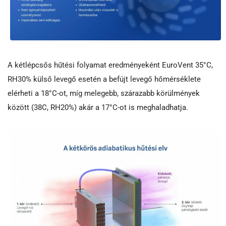
A kétlépcsős hűtési folyamat eredményeként EuroVent 35°C,
RH30% külső levegő esetén a befújt levegő hőmérséklete
elérheti a 18°C-ot, míg melegebb, szárazabb körülmények
között (38C, RH20%) akár a 17°C-ot is meghaladhatja.