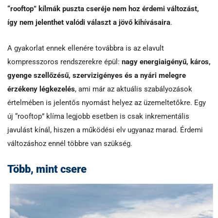
“rooftop” kílmák puszta cseréje nem hoz érdemi változást,
így nem jelenthet valódi választ a jövő kihívásaira
.
A gyakorlat ennek ellenére továbbra is az elavult
kompresszoros rendszerekre épül:
nagy energiaigényű, káros,
gyenge szellőzésű, szervizigényes és a nyári melegre
érzékeny légkezelés
, ami már az aktuális szabályozások
értelmében is jelentős nyomást helyez az üzemeltetőkre. Egy
új “rooftop” klíma legjobb esetben is csak inkrementális
javulást kínál, hiszen a működési elv ugyanaz marad. Érdemi
változáshoz ennél többre van szükség.
Több, mint csere