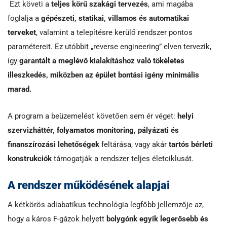
Ezt követi a
teljes körű szakági tervezés
, ami magába
foglalja a
gépészeti, statikai, villamos és automatikai
terveket
, valamint a telepítésre kerülő rendszer pontos
paramétereit. Ez utóbbit „reverse engineering” elven tervezik,
így
garantált a meglévő kialakításhoz való tökéletes
illeszkedés, miközben az épület bontási igény minimális
marad.
A program a beüzemelést követően sem ér véget:
helyi
szervizháttér, folyamatos monitoring, pályázati és
finanszírozási lehetőségek
feltárása, vagy akár
tartós bérleti
konstrukciók
támogatják a rendszer teljes életciklusát.
A rendszer működésének alapjai
A kétkörös adiabatikus technológia legfőbb jellemzője az,
hogy a káros F-gázok helyett
bolygónk egyik legerősebb és