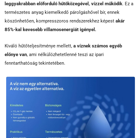
leggyakrabban előforduló hűtőközegével, vízzel működik
. Ez a
természetes anyag kiemelkedő párolgáshővel bír, ennek
köszönhetően, kompresszoros rendszerekhez képest
akár
85%-kal kevesebb villamosenergiát igényel.
Kiváló hűtőteljesítménye mellett,
a víznek számos egyéb
előnye van
, ami nélkülözhetetlenné teszi az ipari
fenntarthatóság tekintetében.