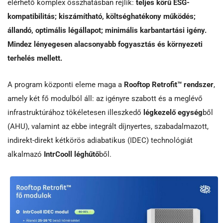
elérhető komplex összhatásban rejlik:
teljes körű ESG-
kompatibilitás; kiszámítható, költséghatékony működés;
állandó, optimális légállapot; minimális karbantartási igény.
Mindez lényegesen alacsonyabb fogyasztás és környezeti
terhelés mellett.
A program központi eleme maga a
Rooftop Retrofit™ rendszer
,
amely két fő modulból áll: az igényre szabott és a meglévő
infrastruktúrához tökéletesen illeszkedő
légkezelő egység
ből
(AHU), valamint az ebbe integrált díjnyertes, szabadalmazott,
indirekt-direkt kétkörös adiabatikus (IDEC) technológiát
alkalmazó
IntrCooll léghűtő
ből.