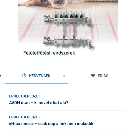
KEDVENCEK
FRISS
ÉPÜLETGÉPÉSZET
AVDH után – ki mivel írhat alá?
ÉPÜLETGÉPÉSZET
»Hiba nincs« – csak épp a link nem működik