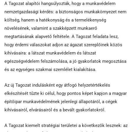
A Tagozat alapítói hangsúlyozták, hogy a munkavédelem
nemzetgazdasági kérdés: a biztonságos munkakörnyezet nem
költség, hanem a hatékonyság és a termelékenység
növelésének, valamint a szakképzett munkaerő
megtartásának alapvető feltétele. A Tagozat feladata lesz,
hogy érdemi válaszokat adjon az ágazat szereplőinek közös
kihívásaira: a látszat munkavédelem és látszat
egészségvédelem felszámolása, a jó gyakorlatok megosztása
és az egységes szakmai szemlélet kialakítása.
Az új Tagozat indulásként egy átfogó helyzetértékelés
elkészítését tűzte ki célul, hogy pontos képet kapjon a magyar
építőipar munkavédelmének jelenlegi állapotáról, a cégek
kihívásairól, elvárásairól és a bevált gyakorlatokról.
A Tagozat kiemelt stratégiai területei a következők lesznek: az