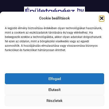
Cookie beállítások
Adatkezelési szabályzat
A legjobb élmény biztosítása érdekében olyan technológiákat használunk,
Jogi nyilatkozat
mint a cookie-k az eszközadatok tárolására és/vagy eléréséhez. Ha
beleegyezik ezekbe a technológiákba, akkor olyan adatokat dolgozhatunk
Kapcsolat
fel ezen az oldalon, mint a böngészési viselkedés vagy az egyedi
Impresszum
azonosítók. A hozzájárulás elmulasztása vagy visszavonása bizonyos
funkciókat és funkciókat hátrányosan érinthet.
Feliratkozás hírlevélre
Elfogad
Elutasít
Részletek
© 2024 Minden jog fenntartva.